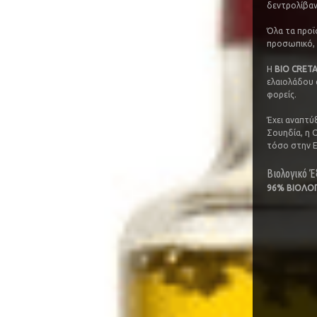
δεντρολίβαν
Όλα τα προϊ
προσωπικό, 
Η
BIO CRETA
ελαιολάδου α
φορείς.
Έχει αναπτύξ
Σουηδία, η Ο
τόσο στην Ε
Βιολογικό Έ
96% ΒΙΟΛΟΓ