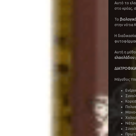
Αυτό το ελαι
στο κρέας, σ
Το
βιολογικ
στην νότια Κ
Η διαδικασί
φυτοφάρμακα
Αυτή η μέθο
ελαιολάδου
ΔΙΑΤΡΟΦΙΚΑ
Μέγεθος Υπηρ
Ενέργε
Συνολ
Κορεσ
Πολυα
Μονοα
Χολησ
Νάτρι
Σύνολ
Πρωτε