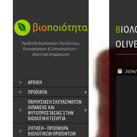
ΒΙΟΛΟΓΙΚΌ ΈΞΤΡΑ ΠΑΡΘΈΝΟ ΕΛΑΙΌΛΑΔΟ ΜΕ ΒΑΣΙΛΙΚΌ – BIO CRETAN
OLIVE
Προβολή Βιολογικών Προϊόντων,
Επιχειρήσεων & Σκευασμάτων –
Αγροτική Ενημέρωση
20/06
SKIP
ΑΡΧΙΚΗ
TO
CONTENT
ΠΡΟΪΌΝΤΑ
ΠΑΡΟΥΣΊΑΣΗ ΣΚΕΥΑΣΜΆΤΩΝ
ΛΊΠΑΝΣΗΣ ΚΑΙ
ΦΥΤΟΠΡΟΣΤΑΣΊΑΣ ΣΤΗΝ
ΒΙΟΛΟΓΙΚΉ ΓΕΩΡΓΊΑ
ΖΗΤΗΣΗ – ΠΡΟΣΦΟΡΑ
ΒΙΟΛΟΓΙΚΩΝ ΠΡΟΪΟΝΤΩΝ