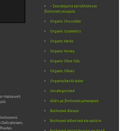
– Σκευάσματα καταλληλα για
βιολογική γεωργία
Organic Chocolate
Organic Cosmetics
Organic Herbs
Organic Honey
Organic Olive Oils
Organic Olives
Organisches Kräuter
Uncategorized
την παραγωγή
Αλάτι με βιολογικά μπαχαρικά
ορία
Βιολογικά άλευρα
βιολογικού.
Βιολογικά αλλαντικά και κρέατα
α Delicatessen,
θυμάρι,
Βιολογικά αποστάγματα και ποτά