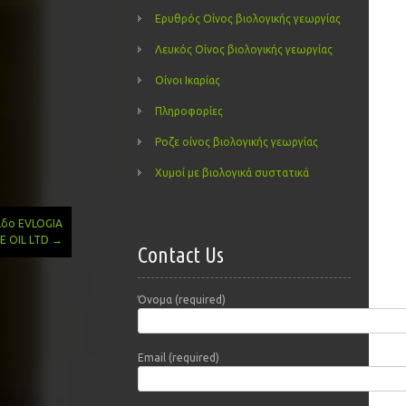
Ερυθρός Οίνος βιολογικής γεωργίας
Λευκός Οίνος βιολογικής γεωργίας
Οίνοι Ικαρίας
Πληροφορίες
Ροζε οίνος βιολογικής γεωργίας
Χυμοί με βιολογικά συστατικά
λαδο EVLOGIA
E OIL LTD
→
Contact Us
Όνομα (required)
Email (required)