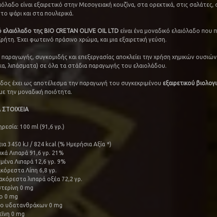
όλαδο είναι εξαιρετικό στην Μεσογειακή κουζίνα, στα ορεκτικά, στις σαλάτες, 
το ψάρι και στα πουλερικά.
ό ελαιόλαδο της BIO CRETAN OLIVE OIL LTD
είναι ένα μοναδικό ελαιόλαδο που 
ρήτη. Έχει φωτεινό πράσινο χρώμα, και μια εξαιρετική γεύση.
α παραγωγής, συγκομιδής και επεξεργασίας αποκλείει την χρήση χημικών ουσιών 
, λιπάσματα) σε όλα τα στάδια παραγωγής του ελαιολάδου.
δος έχει ως αποτέλεσμα την παραγωγή του συγκεκριμένου
εξαιρετικού βιολογ
με την μοναδική ποιότητα.
 ΣΤΟΙΧΕΙΑ
εσία: 100 ml (91,6 γρ.)
ια 3450 kJ / 824 kcal (% Ημερήσια Αξία *)
ικά Λιπαρά 91,6 γρ. 21%
μένα Λιπαρά 12,6 γρ. 9%
κόρεστα Λίπη 6,8 γρ.
κόρεστα λιπαρά οξέα 72,2 γρ.
τερίνη 0 mg
ο 0 mg
ο υδατανθράκων 0 mg
ΐνη 0 mg