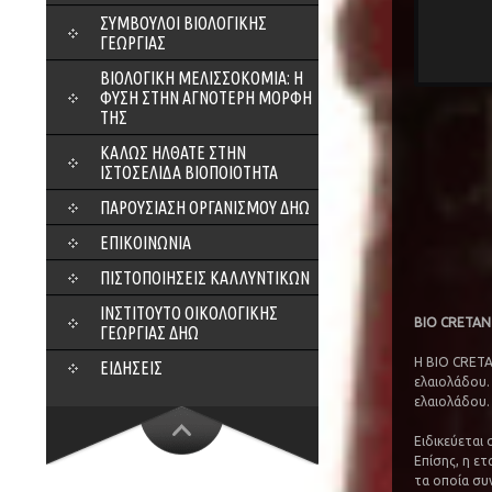
ΣΎΜΒΟΥΛΟΙ ΒΙΟΛΟΓΙΚΉΣ
ΓΕΩΡΓΊΑΣ
ΒΙΟΛΟΓΙΚΉ ΜΕΛΙΣΣΟΚΟΜΊΑ: Η
ΦΎΣΗ ΣΤΗΝ ΑΓΝΌΤΕΡΗ ΜΟΡΦΉ
ΤΗΣ
ΚΑΛΏΣ ΉΛΘΑΤΕ ΣΤΗΝ
ΙΣΤΟΣΕΛΊΔΑ ΒΙΟΠΟΙΌΤΗΤΑ
ΠΑΡΟΥΣΊΑΣΗ ΟΡΓΑΝΙΣΜΟΎ ΔΗΩ
ΕΠΙΚΟΙΝΩΝΊΑ
ΠΙΣΤΟΠΟΙΉΣΕΙΣ ΚΑΛΛΥΝΤΙΚΏΝ
ΙΝΣΤΙΤΟΎΤΟ ΟΙΚΟΛΟΓΙΚΉΣ
BIO CRETAN 
ΓΕΩΡΓΊΑΣ ΔΗΩ
Η BIO CRETA
ΕΙΔΉΣΕΙΣ
ελαιολάδου.
ελαιολάδου.
Ειδικεύεται
Επίσης, η ετ
τα οποία συ