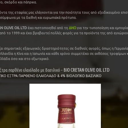
ο, σκόρδο και πάπρικα.
όντα της εταιρίας μας ελέγχονται για την ποιότητα τους από εξειδικευμένο επι
σύμφωνα με τα διεθνή και ευρωπαϊκά πρότυπα.
N OLIVE OIL LTD
έχει πιστοποιηθεί από τη
ΔΗΩ
για την τυποποίηση και εμπορία
πό το 1999 και έχει βραβευτεί πολλές φορές για τα προϊόντα της από εγχώριου
ει σημαντικές εξαγωγικές δραστηριότητες σε διεθνείς αγορές, όπως η Γερμανία,
λλανδία η Κίνα και η Ιαπωνία και κάθε χρόνο συμμετέχει σε εκθέσεις τροφίμων
λλάδα όσο και στο εξωτερικό.
ξτρα παρθένο ελαιόλαδο με Βασιλικό –
BIO CRETAN OL
IVE
OIL
LTD
ΙΚΟ ΕΞΤΡΑ ΠΑΡΘΕΝΟ ΕΛΑΙΟΛΑΔΟ & 4% ΒΙΟΛΟΓΙΚΟ ΒΑΣΙΛΙΚΟ