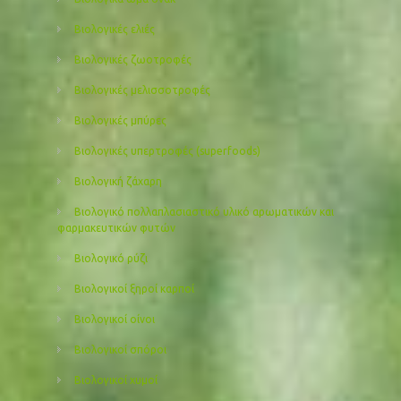
Βιολογικές ελιές
Βιολογικές ζωοτροφές
Βιολογικές μελισσοτροφές
Βιολογικές μπύρες
Βιολογικές υπερτροφές (superfoods)
Βιολογική ζάχαρη
Βιολογικό πολλαπλασιαστικό υλικό αρωματικών και
φαρμακευτικών φυτών
Βιολογικό ρύζι
Βιολογικοί ξηροί καρποί
Βιολογικοί οίνοι
Βιολογικοί σπόροι
Βιολογικοί χυμοί