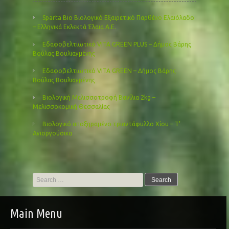
Sparta Bio Βιολογικό Εξαιρετικό Παρθένο Ελαιόλαδο
– Ελληνικά Εκλεκτά Έλαια Α.Ε.
Εδαφοβελτιωτικό VITA GREEN PLUS – Δήμος Βάρης
Βούλας Βουλιαγμένης
Εδαφοβελτιωτικό VITA GREEN – Δήμος Βάρης
Βούλας Βουλιαγμένης
Βιολογική Μελισσοτροφή Βανίλια 2kg –
Μελισσοκομική Θεσσαλίας
Βιολογικό αποξηραμένο τριαντάφυλλο Χίου – Τ’
Αγιοργούσικα
Search
for:
Main Menu