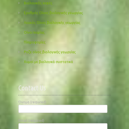
Βιολογικός καφές
Ερυθρός Οίνος βιολογικής γεωργίας
Λευκός Οίνος βιολογικής γεωργίας
Οίνοι Ικαρίας
Πληροφορίες
Ροζε οίνος βιολογικής γεωργίας
Χυμοί με βιολογικά συστατικά
Contact Us
Όνομα (required)
Email (required)