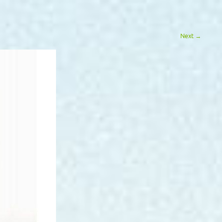
Next
→