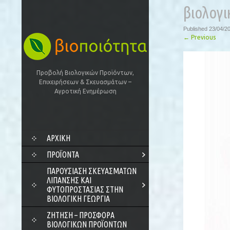
βιολογι
Published
23/04/2
←
Previous
Προβολή Βιολογικών Προϊόντων,
Επιχειρήσεων & Σκευασμάτων –
Αγροτική Ενημέρωση
SKIP
ΑΡΧΙΚΗ
TO
CONTENT
ΠΡΟΪΌΝΤΑ
ΠΑΡΟΥΣΊΑΣΗ ΣΚΕΥΑΣΜΆΤΩΝ
ΛΊΠΑΝΣΗΣ ΚΑΙ
ΦΥΤΟΠΡΟΣΤΑΣΊΑΣ ΣΤΗΝ
ΒΙΟΛΟΓΙΚΉ ΓΕΩΡΓΊΑ
ΖΗΤΗΣΗ – ΠΡΟΣΦΟΡΑ
ΒΙΟΛΟΓΙΚΩΝ ΠΡΟΪΟΝΤΩΝ