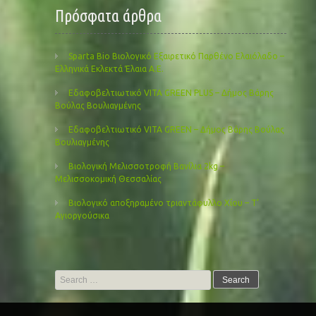
Πρόσφατα άρθρα
Sparta Bio Βιολογικό Εξαιρετικό Παρθένο Ελαιόλαδο –
Ελληνικά Εκλεκτά Έλαια Α.Ε.
Εδαφοβελτιωτικό VITA GREEN PLUS – Δήμος Βάρης
Βούλας Βουλιαγμένης
Εδαφοβελτιωτικό VITA GREEN – Δήμος Βάρης Βούλας
Βουλιαγμένης
Βιολογική Μελισσοτροφή Βανίλια 2kg –
Μελισσοκομική Θεσσαλίας
Βιολογικό αποξηραμένο τριαντάφυλλο Χίου – Τ’
Αγιοργούσικα
Search
for: