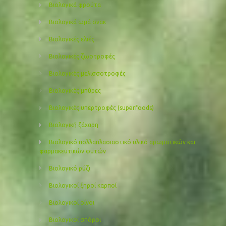
Βιολογικά φρούτα
Βιολογικά ωμά σνακ
Βιολογικές ελιές
Βιολογικές ζωοτροφές
Βιολογικές μελισσοτροφές
Βιολογικές μπύρες
Βιολογικές υπερτροφές (superfoods)
Βιολογική ζάχαρη
Βιολογικό πολλαπλασιαστικό υλικό αρωματικών και
φαρμακευτικών φυτών
Βιολογικό ρύζι
Βιολογικοί ξηροί καρποί
Βιολογικοί οίνοι
Βιολογικοί σπόροι