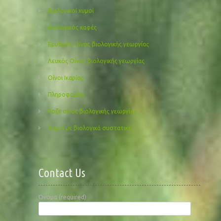
Βιολογικοί χυμοί
Βιολογικός καφές
Ερυθρός Οίνος βιολογικής γεωργίας
Λευκός Οίνος βιολογικής γεωργίας
Οίνοι Ικαρίας
Πληροφορίες
Ροζε οίνος βιολογικής γεωργίας
Χυμοί με βιολογικά συστατικά
Contact Us
Όνομα (required)