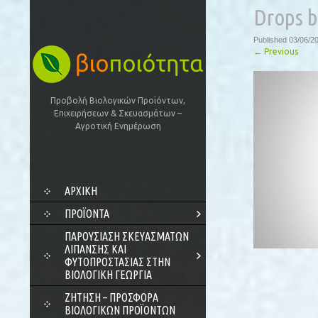
Drops b
Published
03/06/2
←
Previous
Προβολή Βιολογικών Προϊόντων,
Επιχειρήσεων & Σκευασμάτων –
Αγροτική Ενημέρωση
SKIP
ΑΡΧΙΚΗ
TO
CONTENT
ΠΡΟΪΌΝΤΑ
ΠΑΡΟΥΣΊΑΣΗ ΣΚΕΥΑΣΜΆΤΩΝ
ΛΊΠΑΝΣΗΣ ΚΑΙ
ΦΥΤΟΠΡΟΣΤΑΣΊΑΣ ΣΤΗΝ
ΒΙΟΛΟΓΙΚΉ ΓΕΩΡΓΊΑ
ΖΗΤΗΣΗ – ΠΡΟΣΦΟΡΑ
ΒΙΟΛΟΓΙΚΩΝ ΠΡΟΪΟΝΤΩΝ