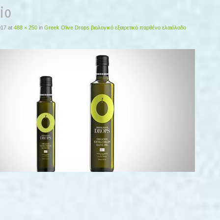
io
017
at
488 × 250
in
Greek Olive Drops βιολογικό εξαιρετικό παρθένο ελαιόλαδο