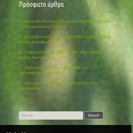
Πρόσφατα άρθρα
Sparta Bio Βιολογικό Εξαιρετικό Παρθένο Ελαιόλαδο
– Ελληνικά Εκλεκτά Έλαια Α.Ε.
Εδαφοβελτιωτικό VITA GREEN PLUS – Δήμος Βάρης
Βούλας Βουλιαγμένης
Εδαφοβελτιωτικό VITA GREEN – Δήμος Βάρης
Βούλας Βουλιαγμένης
Βιολογική Μελισσοτροφή Βανίλια 2kg –
Μελισσοκομική Θεσσαλίας
Βιολογικό αποξηραμένο τριαντάφυλλο Χίου – Τ’
Αγιοργούσικα
Search
for: