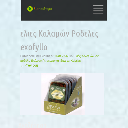
SKIP
TO
ελιες Καλαμών Ροδελες
CONTENT
exofyllo
Published
08/05/2018
at
1148 × 569
in
Ελιές Καλαμών σε
ροδέλα βιολογικής γεωργίας Sparta-Κefalas
←
Previous
Αναζήτηση