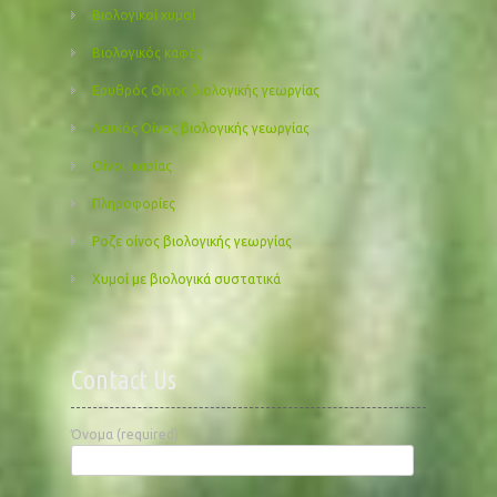
Βιολογικοί χυμοί
Βιολογικός καφές
Ερυθρός Οίνος βιολογικής γεωργίας
Λευκός Οίνος βιολογικής γεωργίας
Οίνοι Ικαρίας
Πληροφορίες
Ροζε οίνος βιολογικής γεωργίας
Χυμοί με βιολογικά συστατικά
Contact Us
Όνομα (required)