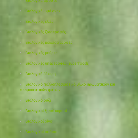
Βιολογικά φρούτα
Βιολογικά ωμά σνακ
Βιολογικές ελιές
Βιολογικές ζωοτροφές
Βιολογικές μελισσοτροφές
Βιολογικές μπύρες
Βιολογικές υπερτροφές (superfoods)
Βιολογική ζάχαρη
Βιολογικό πολλαπλασιαστικό υλικό αρωματικών και
φαρμακευτικών φυτών
Βιολογικό ρύζι
Βιολογικοί ξηροί καρποί
Βιολογικοί οίνοι
Βιολογικοί σπόροι