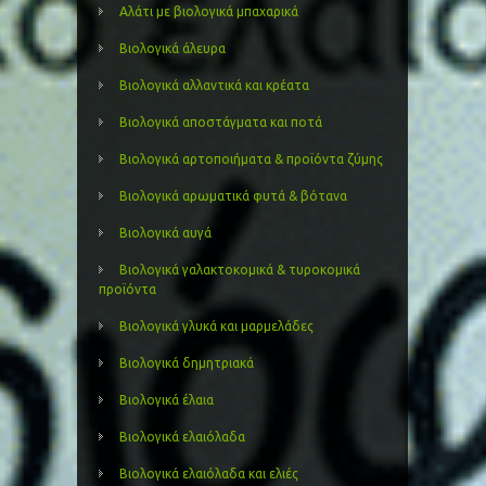
Αλάτι με βιολογικά μπαχαρικά
Βιολογικά άλευρα
Βιολογικά αλλαντικά και κρέατα
Βιολογικά αποστάγματα και ποτά
Βιολογικά αρτοποιήματα & προϊόντα ζύμης
Βιολογικά αρωματικά φυτά & βότανα
Βιολογικά αυγά
Βιολογικά γαλακτοκομικά & τυροκομικά
προϊόντα
Βιολογικά γλυκά και μαρμελάδες
Βιολογικά δημητριακά
Βιολογικά έλαια
Βιολογικά ελαιόλαδα
Βιολογικά ελαιόλαδα και ελιές