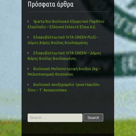
Πρόσφατα άρθρα
Sparta Bio Βιολογικό Εξαιρετικό Παρθένο
Ελαιόλαδο – Ελληνικά Εκλεκτά Έλαια Α.Ε.
Εδαφοβελτιωτικό VITA GREEN PLUS –
Δήμος Βάρης Βούλας Βουλιαγμένης
Εδαφοβελτιωτικό VITA GREEN – Δήμος
Βάρης Βούλας Βουλιαγμένης
Βιολογική Μελισσοτροφή Βανίλια 2kg –
Μελισσοκομική Θεσσαλίας
Βιολογικό αποξηραμένο τριαντάφυλλο
Χίου – Τ’ Αγιοργούσικα
Search
for: