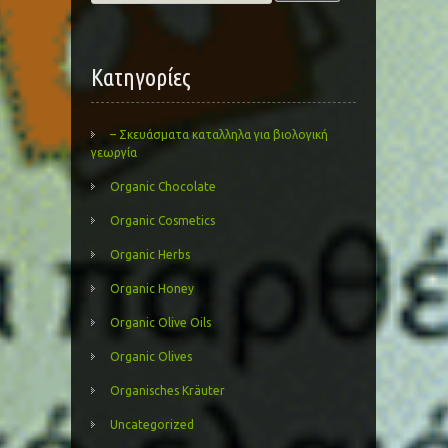
for:
Kατηγορίες
– Σκευάσματα καταλληλα για βιολογική
γεωργία
Organic Chocolate
Organic Cosmetics
Organic Herbs
Organic Honey
Organic Olive Oils
Organic Olives
Organisches Kräuter
Uncategorized