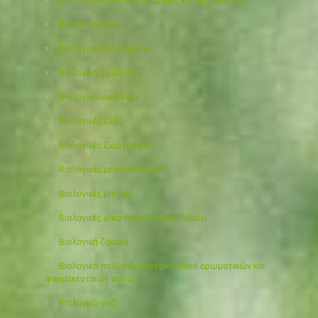
Βιολογικά προιόντα ομορφιάς και περιποίησης
Βιολογικά σνακ
Βιολογικά σπορόφυτα
Βιολογικά φρούτα
Βιολογικά ωμά σνακ
Βιολογικές ελιές
Βιολογικές ζωοτροφές
Βιολογικές μελισσοτροφές
Βιολογικές μπύρες
Βιολογικές υπερτροφές (superfoods)
Βιολογική ζάχαρη
Βιολογικό πολλαπλασιαστικό υλικό αρωματικών και
φαρμακευτικών φυτών
Βιολογικό ρύζι