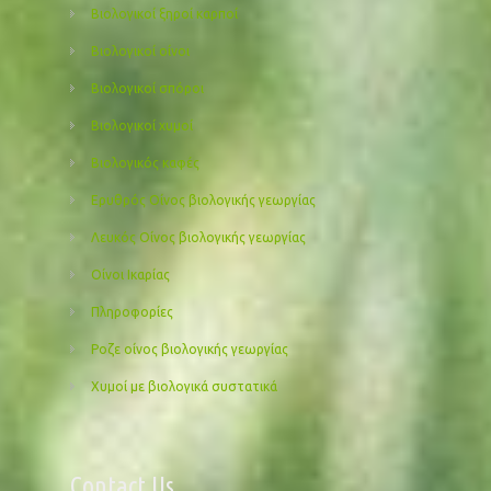
Βιολογικοί ξηροί καρποί
Βιολογικοί οίνοι
Βιολογικοί σπόροι
Βιολογικοί χυμοί
Βιολογικός καφές
Ερυθρός Οίνος βιολογικής γεωργίας
Λευκός Οίνος βιολογικής γεωργίας
Οίνοι Ικαρίας
Πληροφορίες
Ροζε οίνος βιολογικής γεωργίας
Χυμοί με βιολογικά συστατικά
Contact Us