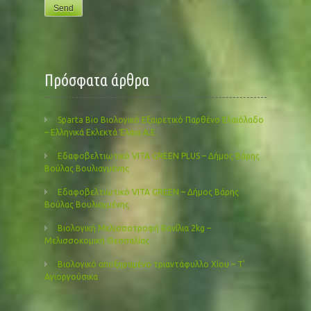
Πρόσφατα άρθρα
Sparta Bio Βιολογικό Εξαιρετικό Παρθένο Ελαιόλαδο
– Ελληνικά Εκλεκτά Έλαια Α.Ε.
Εδαφοβελτιωτικό VITA GREEN PLUS – Δήμος Βάρης
Βούλας Βουλιαγμένης
Εδαφοβελτιωτικό VITA GREEN – Δήμος Βάρης
Βούλας Βουλιαγμένης
Βιολογική Μελισσοτροφή Βανίλια 2kg –
Μελισσοκομική Θεσσαλίας
Βιολογικό αποξηραμένο τριαντάφυλλο Χίου – Τ’
Αγιοργούσικα