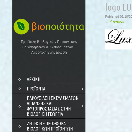
logo LU
Published
06/10/2
←
Previous
Προβολή Βιολογικών Προϊόντων,
Επιχειρήσεων & Σκευασμάτων –
Αγροτική Ενημέρωση
SKIP
ΑΡΧΙΚΗ
TO
CONTENT
ΠΡΟΪΌΝΤΑ
ΠΑΡΟΥΣΊΑΣΗ ΣΚΕΥΑΣΜΆΤΩΝ
ΛΊΠΑΝΣΗΣ ΚΑΙ
ΦΥΤΟΠΡΟΣΤΑΣΊΑΣ ΣΤΗΝ
ΒΙΟΛΟΓΙΚΉ ΓΕΩΡΓΊΑ
ΖΗΤΗΣΗ – ΠΡΟΣΦΟΡΑ
ΒΙΟΛΟΓΙΚΩΝ ΠΡΟΪΟΝΤΩΝ