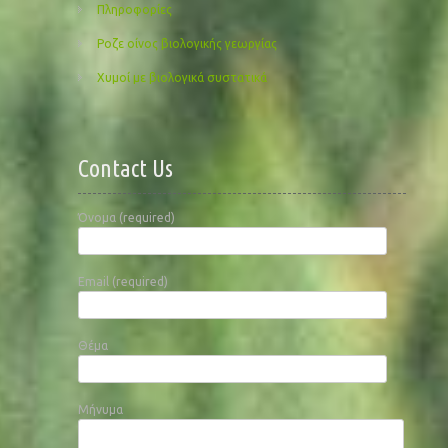
Πληροφορίες
Ροζε οίνος βιολογικής γεωργίας
Χυμοί με βιολογικά συστατικά
Contact Us
Όνομα (required)
Email (required)
Θέμα
Μήνυμα