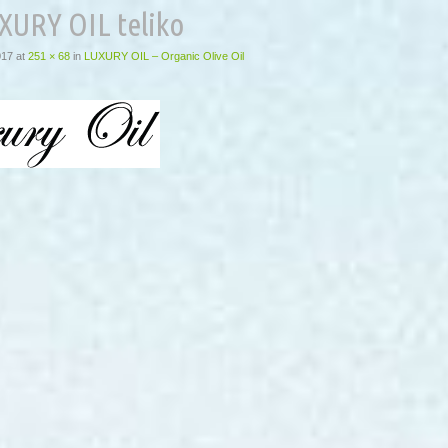
XURY OIL teliko
017
at
251 × 68
in
LUXURY OIL – Organic Olive Oil