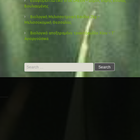
Εδαφοβελτιωτικό VITA GREEN – Δήμος Βάρης Βούλας
Βουλιαγμένης
Βιολογική Μελισσοτροφή Βανίλια 2kg –
Μελισσοκομική Θεσσαλίας
Βιολογικό αποξηραμένο τριαντάφυλλο Χίου – Τ’
Αγιοργούσικα
Search
for: