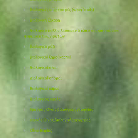
Βιολογικές υπερτροφές (superfoods)
Βιολογική ζάχαρη
Βιολογικό πολλαπλασιαστικό υλικό αρωματικών και
φαρμακευτικών φυτών
Βιολογικό ρύζι
Βιολογικοί ξηροί καρποί
Βιολογικοί οίνοι
Βιολογικοί σπόροι
Βιολογικοί χυμοί
Βιολογικός καφές
Ερυθρός Οίνος βιολογικής γεωργίας
Λευκός Οίνος βιολογικής γεωργίας
Οίνοι Ικαρίας