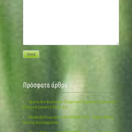
Πρόσφατα άρθρα
Sparta Bio Βιολογικό Εξαιρετικό Παρθένο Ελαιόλαδο –
Ελληνικά Εκλεκτά Έλαια Α.Ε.
Εδαφοβελτιωτικό VITA GREEN PLUS – Δήμος Βάρης
Βούλας Βουλιαγμένης