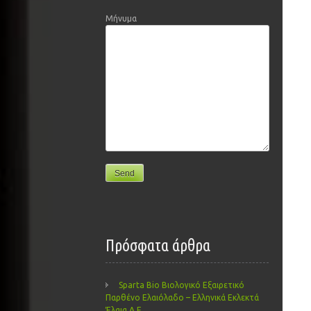
Μήνυμα
Πρόσφατα άρθρα
Sparta Bio Βιολογικό Εξαιρετικό
Παρθένο Ελαιόλαδο – Ελληνικά Εκλεκτά
Έλαια Α.Ε.