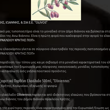
Σ, ΙΩΑΝΝΗΣ, & ΣΙΑ Ε.Ε. “OLIVOS”
ιακό μας τυποποιητήριο είναι το μοναδικό στον Δήμο Βιάννου και βρίσκεται στ
άλοι της Ανω Βιάννου. Είναι η πρώτη φορά που κυκλοφορεί στην αγορά το ελα
ΡΑΚΛΕΙΟΥ ΚΡΗΤΗΣ ΠΟΠ
».
ου ελαιοκάρπου γίνεται σε σύγχρονο ελαιοτριβείο της περιοχής πιστοποιημένο 
ΡΑΚΛΕΙΟΥ ΚΡΗΤΗΣ ΠΟΠ»
 παράδοση του τόπου μας και με σεβασμό στα μοναδικά χαρακτηριστικά του ε
φασίσαμε την δημιουργία μιας σύγχρονης οικογενειακής μονάδας τυποποίησης 
 καταναλωτή ενός γνήσια ποιοτικού προϊόντος.
ξαιρετικά Παρθένο Ελαιόλαδο 500ml, “Oliviennos”
 Κρήτης, Κορωνέικο, εξαγωγής εν ψυχρώ
ό ελαιόλαδο
Oliviennos
παράγεται από ιδιόκτητους ελαιώνες που βρίσκονται σ
Άνω Βιάννος του Δήμου Βιάννου Ηρακλείου Κρήτης.
ο της ευρύτερης περιοχής είναι χαρακτηρισμένο από την Ευρωπαϊκή Ένωση ως