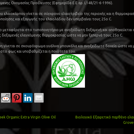
ενης Ονομασίας Προέλευσης (Eφημερίδα Ε.Ε αρ. L148/21-6-1996).
ου ελαιοκάρπου γίνεται σε σύγχρονο ελαιοτριβείο της περιοχής και η θερμοκρασ
οποίησης και εξαγωγής του ελαιολάδου δεν υπερβαίνει τους 25o C.
ο μεταφέρεται στο τυποποιητήριο με ανοξείδωτη δεξαμενή και αποθηκεύεται 
 δεξαμενές ελεγχόμενης θερμοκρασίας ώστε να μην ξεπερνά τους 25o C.
η γίνεται σε σκουρόχρωμα γυάλινα μπουκάλια και ανοξείδωτα δοχεία ώστε να μ
 στο φως και υποβαθμίζεται η ποιότητα του.
ek Organic Extra Virgin Olive Oil
Βιολογικό Εξαιρετικό παρθένο ελα
Grove