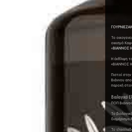
ΓΟΥΡΝΙΕΖΑΚΗ
Το οικογενε
οικισμό Καψ
«
ΒΙΑΝΝΟΣ Η
Η έκθλιψη τ
«ΒΙΑΝΝΟΣ Η
Πιστοί στην
Βιάννου απο
παροχή στον
Βιολογικό Ε
ΠΟΠ Βιάννος
Το βιολογικ
διαμέρισμα 
Το ελαιόλαδ