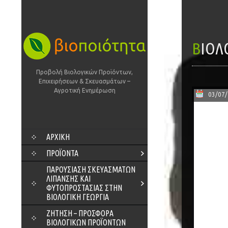
ΒΙΟ
Προβολή Βιολογικών Προϊόντων,
Επιχειρήσεων & Σκευασμάτων –
Αγροτική Ενημέρωση
03/07
SKIP
ΑΡΧΙΚΗ
TO
CONTENT
ΠΡΟΪΌΝΤΑ
ΠΑΡΟΥΣΊΑΣΗ ΣΚΕΥΑΣΜΆΤΩΝ
ΛΊΠΑΝΣΗΣ ΚΑΙ
ΦΥΤΟΠΡΟΣΤΑΣΊΑΣ ΣΤΗΝ
ΒΙΟΛΟΓΙΚΉ ΓΕΩΡΓΊΑ
ΖΗΤΗΣΗ – ΠΡΟΣΦΟΡΑ
ΒΙΟΛΟΓΙΚΩΝ ΠΡΟΪΟΝΤΩΝ