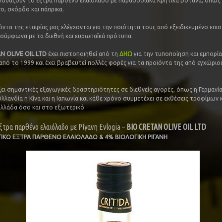
νδυάζουν το έξτρα παρθένο ελαιόλαδο με παραδοσιακά Κρητικά βότανα, όπως 
ο, σκόρδο και πάπρικα.
όντα της εταιρίας μας ελέγχονται για την ποιότητα τους από εξειδικευμένο επι
σύμφωνα με τα διεθνή και ευρωπαϊκά πρότυπα.
N OLIVE OIL LTD
έχει πιστοποιηθεί από τη
ΔΗΩ
για την τυποποίηση και εμπορία
πό το 1999 και έχει βραβευτεί πολλές φορές για τα προϊόντα της από εγχώριου
ει σημαντικές εξαγωγικές δραστηριότητες σε διεθνείς αγορές, όπως η Γερμανία,
λλανδία η Κίνα και η Ιαπωνία και κάθε χρόνο συμμετέχει σε εκθέσεις τροφίμων
λλάδα όσο και στο εξωτερικό.
ξτρα παρθένο ελαιόλαδο με Ρίγανη Evlogia –
BIO CRETAN OL
IVE
OIL
LTD
ΙΚΟ ΕΞΤΡΑ ΠΑΡΘΕΝΟ ΕΛΑΙΟΛΑΔΟ & 4% ΒΙΟΛΟΓΙΚΗ ΡΙΓΑΝΗ