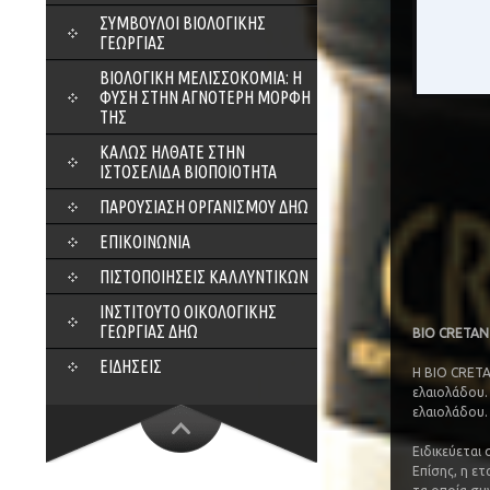
ΣΎΜΒΟΥΛΟΙ ΒΙΟΛΟΓΙΚΉΣ
ΓΕΩΡΓΊΑΣ
ΒΙΟΛΟΓΙΚΉ ΜΕΛΙΣΣΟΚΟΜΊΑ: Η
ΦΎΣΗ ΣΤΗΝ ΑΓΝΌΤΕΡΗ ΜΟΡΦΉ
ΤΗΣ
ΚΑΛΏΣ ΉΛΘΑΤΕ ΣΤΗΝ
ΙΣΤΟΣΕΛΊΔΑ ΒΙΟΠΟΙΌΤΗΤΑ
ΠΑΡΟΥΣΊΑΣΗ ΟΡΓΑΝΙΣΜΟΎ ΔΗΩ
ΕΠΙΚΟΙΝΩΝΊΑ
ΠΙΣΤΟΠΟΙΉΣΕΙΣ ΚΑΛΛΥΝΤΙΚΏΝ
ΙΝΣΤΙΤΟΎΤΟ ΟΙΚΟΛΟΓΙΚΉΣ
ΓΕΩΡΓΊΑΣ ΔΗΩ
BIO CRETAN 
ΕΙΔΉΣΕΙΣ
Η BIO CRETA
ελαιολάδου.
ελαιολάδου.
Ειδικεύεται
Επίσης, η ετ