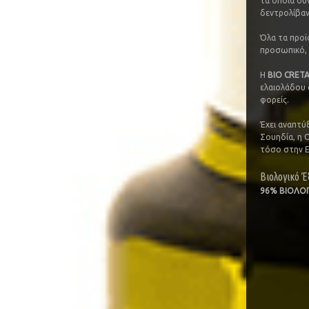
τα οποία συ
δεντρολίβαν
Όλα τα προϊ
προσωπικό, 
Η
BIO CRETA
ελαιολάδου α
φορείς.
Έχει αναπτύξ
Σουηδία, η Ο
τόσο στην Ε
Βιολογικό Έ
96% ΒΙΟΛΟΓ