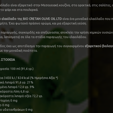
όλαδο είναι εξαιρετικό στην Μεσογειακή κουζίνα, στα ορεκτικά, στις σαλάτες, 
το ψάρι και στα πουλερικά.
ό ελαιόλαδο της BIO CRETAN OLIVE OIL LTD
είναι ένα μοναδικό ελαιόλαδο που 
ρήτη. Έχει φωτεινό πράσινο χρώμα, και μια εξαιρετική γεύση.
α παραγωγής, συγκομιδής και επεξεργασίας αποκλείει την χρήση χημικών ουσιών 
, λιπάσματα) σε όλα τα στάδια παραγωγής του ελαιολάδου.
δος έχει ως αποτέλεσμα την παραγωγή του συγκεκριμένου
εξαιρετικού βιολογ
με την μοναδική ποιότητα.
 ΣΤΟΙΧΕΙΑ
εσία: 100 ml (91,6 γρ.)
ια 3450 kJ / 824 kcal (% Ημερήσια Αξία *)
ικά Λιπαρά 91,6 γρ. 21%
μένα Λιπαρά 12,6 γρ. 9%
κόρεστα Λίπη 6,8 γρ.
κόρεστα λιπαρά οξέα 72,2 γρ.
τερίνη 0 mg
ο 0 mg
ο υδατανθράκων 0 mg