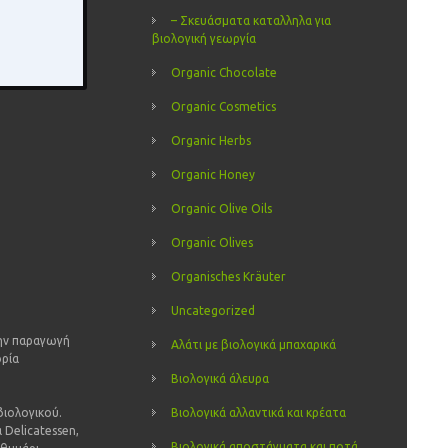
– Σκευάσματα καταλληλα για
βιολογική γεωργία
Organic Chocolate
Organic Cosmetics
Organic Herbs
Organic Honey
Organic Olive Oils
Organic Olives
Organisches Kräuter
Uncategorized
την παραγωγή
Αλάτι με βιολογικά μπαχαρικά
ορία
Βιολογικά άλευρα
βιολογικού.
Βιολογικά αλλαντικά και κρέατα
α Delicatessen,
Βιολογικά αποστάγματα και ποτά