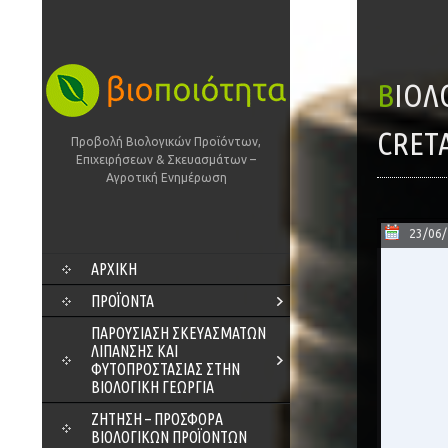
ΒΙΟΛΟΓΙΚΌ ΈΞΤΡΑ ΠΑΡΘΈΝΟ ΕΛΑΙΌΛΑΔΟ ΜΕ ΡΊΓΑΝΗ EVLOGIA – BIO
CRETA
Προβολή Βιολογικών Προϊόντων,
Επιχειρήσεων & Σκευασμάτων –
Αγροτική Ενημέρωση
23/06
SKIP
ΑΡΧΙΚΗ
TO
CONTENT
ΠΡΟΪΌΝΤΑ
ΠΑΡΟΥΣΊΑΣΗ ΣΚΕΥΑΣΜΆΤΩΝ
ΛΊΠΑΝΣΗΣ ΚΑΙ
ΦΥΤΟΠΡΟΣΤΑΣΊΑΣ ΣΤΗΝ
ΒΙΟΛΟΓΙΚΉ ΓΕΩΡΓΊΑ
ΖΗΤΗΣΗ – ΠΡΟΣΦΟΡΑ
ΒΙΟΛΟΓΙΚΩΝ ΠΡΟΪΟΝΤΩΝ