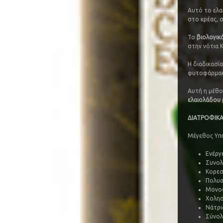
Αυτό το ελαι
στο κρέας, σ
Το
βιολογικ
στην νότια Κ
Η διαδικασί
φυτοφάρμακα
Αυτή η μέθο
ελαιολάδου
ΔΙΑΤΡΟΦΙΚΑ
Μέγεθος Υπηρ
Ενέργε
Συνολ
Κορεσ
Πολυα
Μονοα
Χολησ
Νάτρι
Σύνολ