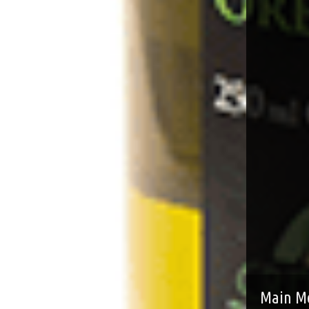
Main M