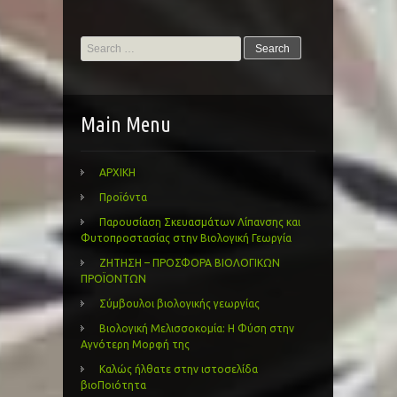
Search
for:
Main Menu
ΑΡΧΙΚΗ
Προϊόντα
Παρουσίαση Σκευασμάτων Λίπανσης και
Φυτοπροστασίας στην Βιολογική Γεωργία
ΖΗΤΗΣΗ – ΠΡΟΣΦΟΡΑ ΒΙΟΛΟΓΙΚΩΝ
ΠΡΟΪΟΝΤΩΝ
Σύμβουλοι βιολογικής γεωργίας
Βιολογική Μελισσοκομία: Η Φύση στην
Αγνότερη Μορφή της
Καλώς ήλθατε στην ιστοσελίδα
βιοΠοιότητα