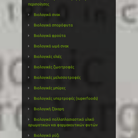
περιποίησης
Βιολογικά σνακ
Βιολογικά σπορόφυτα
Βιολογικά φρούτα
Βιολογικά ωμά σνακ
Βιολογικές ελιές
Βιολογικές ζωοτροφές
Βιολογικές μελισσοτροφές
Βιολογικές μπύρες
Βιολογικές υπερτροφές (superfoods)
Βιολογική ζάχαρη
Βιολογικό πολλαπλασιαστικό υλικό
αρωματικών και φαρμακευτικών φυτών
Βιολογικό ρύζι