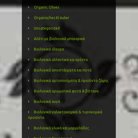
Organic Olives
Organisches Kräuter
Uncategorized
Αλάτι με βιολογικά μπαχαρικά
Βιολογικά άλευρα
Βιολογικά αλλαντικά και κρέατα
Βιολογικά αποστάγματα και ποτά
Βιολογικά αρτοποιήματα & προϊόντα ζύμης
Βιολογικά αρωματικά φυτά & βότανα
Βιολογικά αυγά
Βιολογικά γαλακτοκομικά & τυροκομικά
προϊόντα
Βιολογικά γλυκά και μαρμελάδες