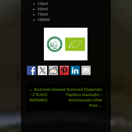
250ml
500ml
750ml
1000ml
←
Βιολογικά λαχανικά
Βιολογικό Εξαιρετικό
Post
– ΣΤΕΛΙΟΣ
Παρθένο ελαιόλαδο –
ΒΑΡΔΑΚΗΣ
Antonopoulos Olive
navigation
Press
→