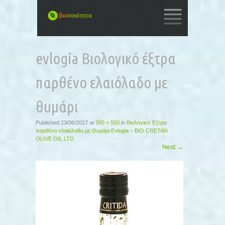
SKIP
TO
evlogia Βιολογικό έξτρα
CONTENT
παρθένο ελαιόλαδο με
θυμάρι
Published
23/06/2017
at
350 × 550
in
Βιολογικό Έξτρα
παρθένο ελαιόλαδο με Θυμάρι Evlogia – BIO CRETAN
OLIVE OIL LTD
Next
→