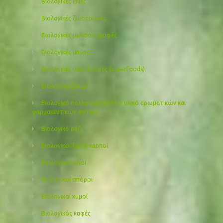
Βιολογικές ελιές
Βιολογικές ζωοτροφές
Βιολογικές μελισσοτροφές
Βιολογικές μπύρες
Βιολογικές υπερτροφές (superfoods)
Βιολογική ζάχαρη
Βιολογικό πολλαπλασιαστικό υλικό αρωματικών και
φαρμακευτικών φυτών
Βιολογικό ρύζι
Βιολογικοί ξηροί καρποί
Βιολογικοί οίνοι
Βιολογικοί σπόροι
Βιολογικοί χυμοί
Βιολογικός καφές