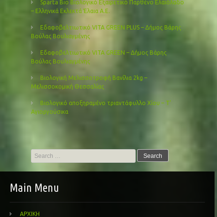
Sparta Bio Βιολογικό Εξαιρετικό Παρθένο Ελαιόλαδο
– Ελληνικά Εκλεκτά Έλαια Α.Ε.
Εδαφοβελτιωτικό VITA GREEN PLUS – Δήμος Βάρης
Βούλας Βουλιαγμένης
Εδαφοβελτιωτικό VITA GREEN – Δήμος Βάρης
Βούλας Βουλιαγμένης
Βιολογική Μελισσοτροφή Βανίλια 2kg –
Μελισσοκομική Θεσσαλίας
Βιολογικό αποξηραμένο τριαντάφυλλο Χίου – Τ’
Αγιοργούσικα
Search
for:
Main Menu
ΑΡΧΙΚΗ