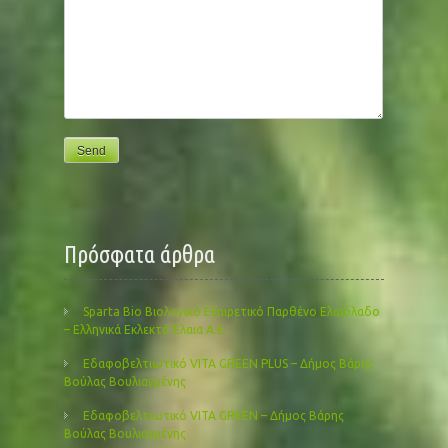
Πρόσφατα άρθρα
Sparta Bio Βιολογικό Εξαιρετικό Παρθένο Ελαιόλαδο
– Ελληνικά Εκλεκτά Έλαια Α.Ε.
Εδαφοβελτιωτικό VITA GREEN PLUS – Δήμος Βάρης
Βούλας Βουλιαγμένης
Εδαφοβελτιωτικό VITA GREEN – Δήμος Βάρης
Βούλας Βουλιαγμένης