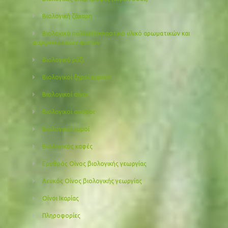
Βιολογική ζάχαρη
Βιολογικό πολλαπλασιαστικό υλικό αρωματικών και
φαρμακευτικών φυτών
Βιολογικό ρύζι
Βιολογικοί ξηροί καρποί
Βιολογικοί οίνοι
Βιολογικοί σπόροι
Βιολογικοί χυμοί
Βιολογικός καφές
Ερυθρός Οίνος βιολογικής γεωργίας
Λευκός Οίνος βιολογικής γεωργίας
Οίνοι Ικαρίας
Πληροφορίες