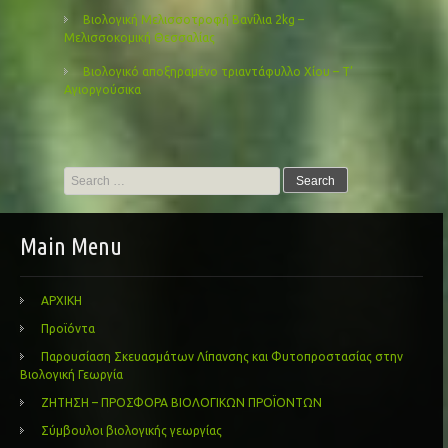
Βιολογική Μελισσοτροφή Βανίλια 2kg –
Μελισσοκομική Θεσσαλίας
Βιολογικό αποξηραμένο τριαντάφυλλο Χίου – Τ’
Αγιοργούσικα
Search
for:
Main Menu
ΑΡΧΙΚΗ
Προϊόντα
Παρουσίαση Σκευασμάτων Λίπανσης και Φυτοπροστασίας στην
Βιολογική Γεωργία
ΖΗΤΗΣΗ – ΠΡΟΣΦΟΡΑ ΒΙΟΛΟΓΙΚΩΝ ΠΡΟΪΟΝΤΩΝ
Σύμβουλοι βιολογικής γεωργίας