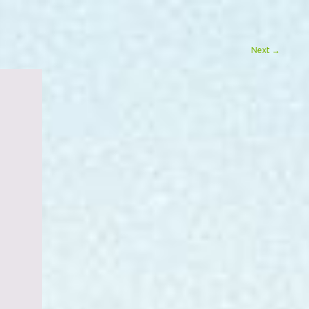
Next
→