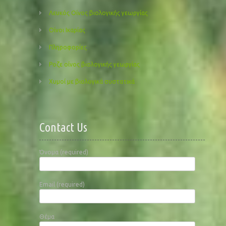
Λευκός Οίνος βιολογικής γεωργίας
Οίνοι Ικαρίας
Πληροφορίες
Ροζε οίνος βιολογικής γεωργίας
Χυμοί με βιολογικά συστατικά
Contact Us
Όνομα (required)
Email (required)
Θέμα