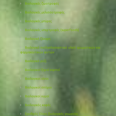
Βιολογικές ζωοτροφές
Βιολογικές μελισσοτροφές
Βιολογικές μπύρες
Βιολογικές υπερτροφές (superfoods)
Βιολογική ζάχαρη
Βιολογικό πολλαπλασιαστικό υλικό αρωματικών και
φαρμακευτικών φυτών
Βιολογικό ρύζι
Βιολογικοί ξηροί καρποί
Βιολογικοί οίνοι
Βιολογικοί σπόροι
Βιολογικοί χυμοί
Βιολογικός καφές
Ερυθρός Οίνος βιολογικής γεωργίας