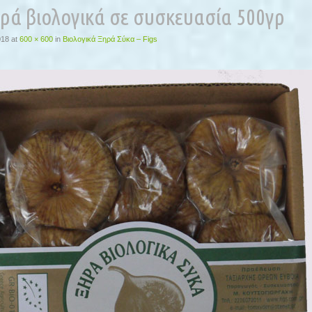
ρά βιολογικά σε συσκευασία 500γρ
018
at
600 × 600
in
Βιολογικά Ξηρά Σύκα – Figs