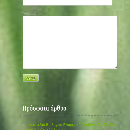
Μήνυμα
Πρόσφατα άρθρα
Sparta Bio Βιολογικό Εξαιρετικό Παρθένο Ελαιόλαδο –
Ελληνικά Εκλεκτά Έλαια Α.Ε.