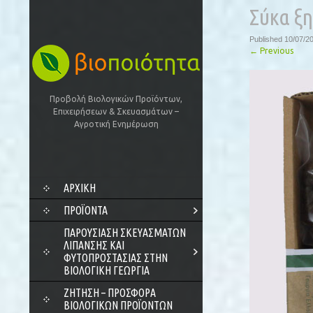
Σύκα ξη
Published
10/07/2
←
Previous
Προβολή Βιολογικών Προϊόντων,
Επιχειρήσεων & Σκευασμάτων –
Αγροτική Ενημέρωση
SKIP
ΑΡΧΙΚΗ
TO
CONTENT
ΠΡΟΪΌΝΤΑ
ΠΑΡΟΥΣΊΑΣΗ ΣΚΕΥΑΣΜΆΤΩΝ
ΛΊΠΑΝΣΗΣ ΚΑΙ
ΦΥΤΟΠΡΟΣΤΑΣΊΑΣ ΣΤΗΝ
ΒΙΟΛΟΓΙΚΉ ΓΕΩΡΓΊΑ
ΖΗΤΗΣΗ – ΠΡΟΣΦΟΡΑ
ΒΙΟΛΟΓΙΚΩΝ ΠΡΟΪΟΝΤΩΝ