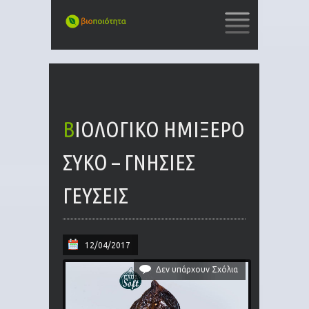
SKIP
TO
CONTENT
ΒΙΟΛΟΓΙΚΌ ΗΜΊΞΕΡΟ
ΣΎΚΟ – ΓΝΉΣΙΕΣ
ΓΕΎΣΕΙΣ
12/04/2017
Δεν υπάρχουν Σχόλια