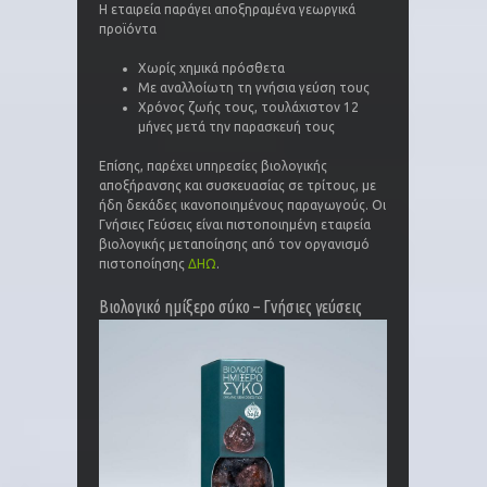
Η εταιρεία παράγει αποξηραμένα γεωργικά
προϊόντα
Χωρίς χημικά πρόσθετα
Με αναλλοίωτη τη γνήσια γεύση τους
Χρόνος ζωής τους, τουλάχιστον 12
μήνες μετά την παρασκευή τους
Επίσης, παρέχει υπηρεσίες βιολογικής
αποξήρανσης και συσκευασίας σε τρίτους, με
ήδη δεκάδες ικανοποιημένους παραγωγούς. Οι
Γνήσιες Γεύσεις είναι πιστοποιημένη εταιρεία
βιολογικής μεταποίησης από τον οργανισμό
πιστοποίησης
ΔΗΩ
.
Βιολογικό ημίξερο σύκο – Γνήσιες γεύσεις