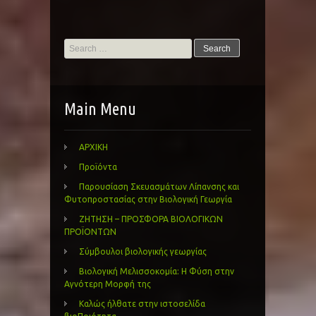
Search
for:
Main Menu
ΑΡΧΙΚΗ
Προϊόντα
Παρουσίαση Σκευασμάτων Λίπανσης και
Φυτοπροστασίας στην Βιολογική Γεωργία
ΖΗΤΗΣΗ – ΠΡΟΣΦΟΡΑ ΒΙΟΛΟΓΙΚΩΝ
ΠΡΟΪΟΝΤΩΝ
Σύμβουλοι βιολογικής γεωργίας
Βιολογική Μελισσοκομία: Η Φύση στην
Αγνότερη Μορφή της
Καλώς ήλθατε στην ιστοσελίδα