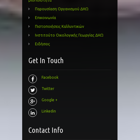
βιοΠοιότητα
Παρουσίαση Οργανισμού ΔΗΩ
Επικοινωνία
Πιστοποιήσεις Καλλυντικών
Ινστιτούτο Οικολογικής Γεωργίας ΔΗΩ
Ειδήσεις
Get In Touch
Facebook
Twitter
Google +
Linkedin
Contact Info