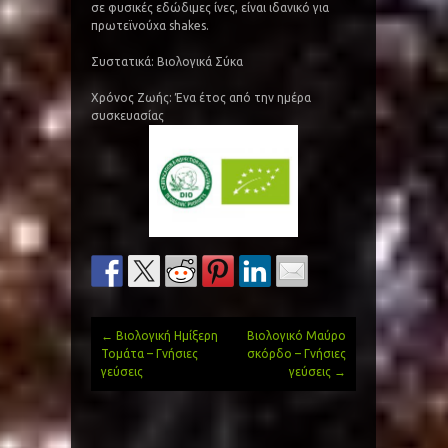
σε φυσικές εδώδιμες ίνες, είναι ιδανικό για
πρωτεϊνούχα shakes.
Συστατικά: Βιολογικά Σύκα
Χρόνος Ζωής: Ένα έτος από την ημέρα
συσκευασίας
←
Βιολογική Ημίξερη
Βιολογικό Μαύρο
Post
Τομάτα – Γνήσιες
σκόρδο – Γνήσιες
γεύσεις
γεύσεις
→
navigation