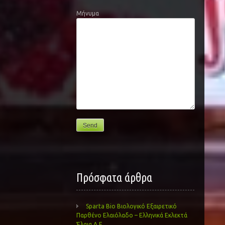
Μήνυμα
Πρόσφατα άρθρα
Sparta Bio Βιολογικό Εξαιρετικό
Παρθένο Ελαιόλαδο – Ελληνικά Εκλεκτά
Έλαια Α.Ε.