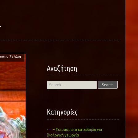
T
χουν Σχόλια
Αναζήτηση
Search
for:
Kατηγορίες
– Σκευάσματα καταλληλα για
βιολογική γεωργία