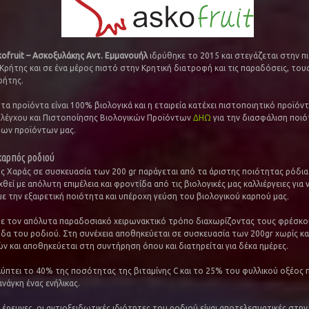
kofruit – Ασκοξυλάκης Αντ. Εμμανουήλ
ιδρύθηκε το 2015 και στεγάζεται στην π
 Κρήτης και σε ένα μέρος πιστό στην Κρητική διατροφή και τις παραδόσεις, το
ρήτης.
 τα προϊόντα είναι 100% βιολογικά και η εταιρεία κατέχει πιστοποιητικό προϊό
λέγχου και Πιστοποίησης Βιολογικών Προϊόντων
ΔΗΩ
για την διασφάλιση ποι
των προϊόντων μας.
καρπός ροδιού
ς Χαράς σε συσκευασία των 200 gr παράγεται από τα άριστης ποιότητας ρόδια
θεί με απόλυτη επιμέλεια και φροντίδα από τις βιολογικές μας καλλιέργειες για 
 την εξαιρετική ποιότητα και υπέροχη γεύση του βιολογικού καρπού μας.
με τον απόλυτα παραδοσιακό χειρωνακτικό τρόπο διαχωρίζοντας τους φρέσκο
δα του ροδιού. Στη συνέχεια αποθηκεύεται σε συσκευασία των 200gr χωρίς κ
ν και αποθηκεύεται στη συντήρηση όπου και διατηρείται για δέκα ημέρες.
λύπτει το 40% της ποσότητας της βιταμίνης C και το 25% του φυλλικού οξέος π
νάγκη ένας ενήλικας.
έρευνες, οι αντιοξειδωτικές ιδιότητες του ροδιού είναι αποτελεσματικές στην