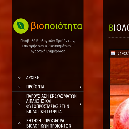
ΒΙΟ
Προβολή Βιολογικών Προϊόντων,
Επιχειρήσεων & Σκευασμάτων –
Αγροτική Ενημέρωση
31/03
SKIP
ΑΡΧΙΚΗ
TO
CONTENT
ΠΡΟΪΌΝΤΑ
ΠΑΡΟΥΣΊΑΣΗ ΣΚΕΥΑΣΜΆΤΩΝ
ΛΊΠΑΝΣΗΣ ΚΑΙ
ΦΥΤΟΠΡΟΣΤΑΣΊΑΣ ΣΤΗΝ
ΒΙΟΛΟΓΙΚΉ ΓΕΩΡΓΊΑ
ΖΗΤΗΣΗ – ΠΡΟΣΦΟΡΑ
ΒΙΟΛΟΓΙΚΩΝ ΠΡΟΪΟΝΤΩΝ