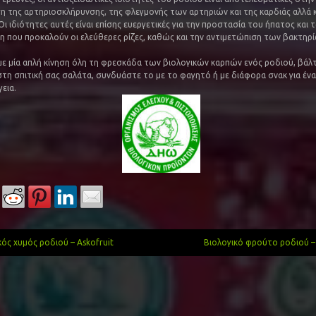
η της αρτηριοσκλήρυνσης, της φλεγμονής των αρτηριών και της καρδιάς αλλά κ
Οι ιδιότητες αυτές είναι επίσης ευεργετικές για την προστασία του ήπατος και
η που προκαλούν οι ελεύθερες ρίζες, καθώς και την αντιμετώπιση των βακτηρί
ε μία απλή κίνηση όλη τη φρεσκάδα των βιολογικών καρπών ενός ροδιού, βάλ
στη σπιτική σας σαλάτα, συνδυάστε το με το φαγητό ή με διάφορα σνακ για ένα
εια.
ός χυμός ροδιού – Askofruit
Βιολογικό φρούτο ροδιού –
gation