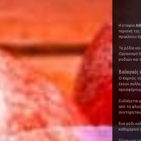
Η εταιρία
As
περιοχή της
Ηρακλείου Κ
Τα ρόδια και
Οργανισμό Ε
ροδιών και 
Βιολογικός 
Ο Καρπός τη
έχουν συλλεχ
προσφέρουμε
Συλλέγεται 
από τη φλού
συντηρητικώ
Ένα ρόδι κα
καθημερινά α
Σύμφωνα με 