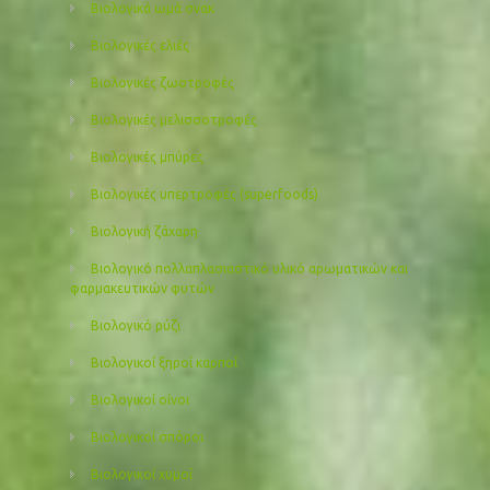
Βιολογικά ωμά σνακ
Βιολογικές ελιές
Βιολογικές ζωοτροφές
Βιολογικές μελισσοτροφές
Βιολογικές μπύρες
Βιολογικές υπερτροφές (superfoods)
Βιολογική ζάχαρη
Βιολογικό πολλαπλασιαστικό υλικό αρωματικών και
φαρμακευτικών φυτών
Βιολογικό ρύζι
Βιολογικοί ξηροί καρποί
Βιολογικοί οίνοι
Βιολογικοί σπόροι
Βιολογικοί χυμοί