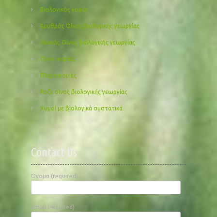
Βιολογικός καφές
Ερυθρός Οίνος βιολογικής γεωργίας
Λευκός Οίνος βιολογικής γεωργίας
Οίνοι Ικαρίας
Πληροφορίες
Ροζε οίνος βιολογικής γεωργίας
Χυμοί με βιολογικά συστατικά
Contact Us
Όνομα (required)
Email (required)