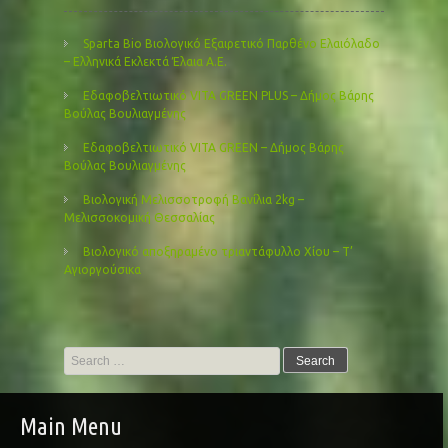
Sparta Bio Βιολογικό Εξαιρετικό Παρθένο Ελαιόλαδο
– Ελληνικά Εκλεκτά Έλαια Α.Ε.
Εδαφοβελτιωτικό VITA GREEN PLUS – Δήμος Βάρης
Βούλας Βουλιαγμένης
Εδαφοβελτιωτικό VITA GREEN – Δήμος Βάρης
Βούλας Βουλιαγμένης
Βιολογική Μελισσοτροφή Βανίλια 2kg –
Μελισσοκομική Θεσσαλίας
Βιολογικό αποξηραμένο τριαντάφυλλο Χίου – Τ’
Αγιοργούσικα
Search
for:
Main Menu