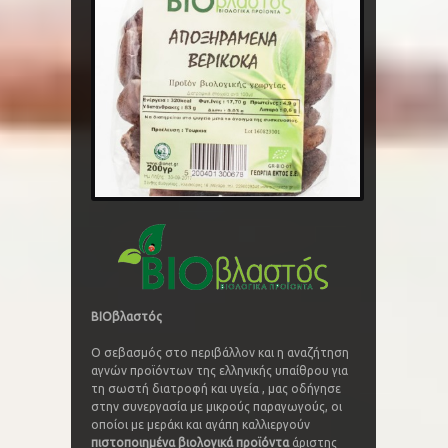
BIOβλαστός
Ο σεβασμός στο περιβάλλον και η αναζήτηση
αγνών προϊόντων της ελληνικής υπαίθρου για
τη σωστή διατροφή και υγεία , μας οδήγησε
στην συνεργασία με μικρούς παραγωγούς, οι
οποίοι με μεράκι και αγάπη καλλιεργούν
πιστοποιημένα βιολογικά προϊόντα
άριστης