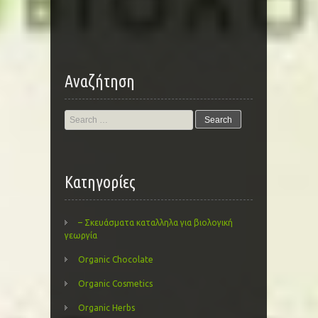
navigation
Αναζήτηση
Search
for:
Kατηγορίες
– Σκευάσματα καταλληλα για βιολογική
γεωργία
Organic Chocolate
Organic Cosmetics
Organic Herbs