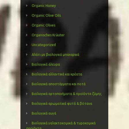
Organic Honey
Organic Olive Oils
Organic Olives
Organisches Kräuter
Uncategorized
Αλάτι με βιολογικά μπαχαρικά
Βιολογικά άλευρα
Βιολογικά αλλαντικά και κρέατα
Βιολογικά αποστάγματα και ποτά
Βιολογικά αρτοποιήματα & προϊόντα ζύμης
Βιολογικά αρωματικά φυτά & βότανα
Βιολογικά αυγά
Βιολογικά γαλακτοκομικά & τυροκομικά
προϊόντα