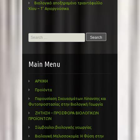
Βιολογικό αποξηραμένο τριαντάφυλλο
Χίου – Τ’ Αγιοργούσικα
Search
for:
Main Menu
ΑΡΧΙΚΗ
Προϊόντα
Παρουσίαση Σκευασμάτων Λίπανσης και
Φυτοπροστασίας στην Βιολογική Γεωργία
ΖΗΤΗΣΗ – ΠΡΟΣΦΟΡΑ ΒΙΟΛΟΓΙΚΩΝ
ΠΡΟΪΟΝΤΩΝ
Σύμβουλοι βιολογικής γεωργίας
Βιολογική Μελισσοκομία: Η Φύση στην