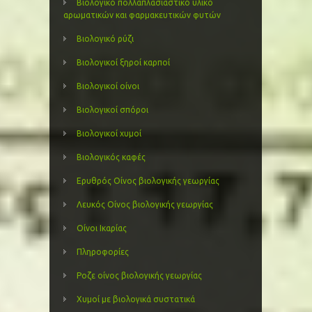
Βιολογικό πολλαπλασιαστικό υλικό
αρωματικών και φαρμακευτικών φυτών
Βιολογικό ρύζι
Βιολογικοί ξηροί καρποί
Βιολογικοί οίνοι
Βιολογικοί σπόροι
Βιολογικοί χυμοί
Βιολογικός καφές
Ερυθρός Οίνος βιολογικής γεωργίας
Λευκός Οίνος βιολογικής γεωργίας
Οίνοι Ικαρίας
Πληροφορίες
Ροζε οίνος βιολογικής γεωργίας
Χυμοί με βιολογικά συστατικά