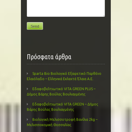
Πρόσφατα άρθρα
Sparta Bio Βιολογικό Εξαιρετικό Παρθένο
Ελαιόλαδο – Ελληνικά Εκλεκτά Έλαια Α.Ε.
Εδαφοβελτιωτικό VITA GREEN PLUS –
Δήμος Βάρης Βούλας Βουλιαγμένης
Εδαφοβελτιωτικό VITA GREEN – Δήμος
Βάρης Βούλας Βουλιαγμένης
Βιολογική Μελισσοτροφή Βανίλια 2kg –
Μελισσοκομική Θεσσαλίας