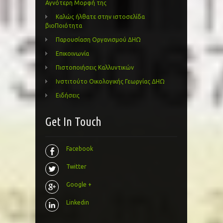
Αγνότερη Μορφή της
Καλώς ήλθατε στην ιστοσελίδα
βιοΠοιότητα
Παρουσίαση Οργανισμού ΔΗΩ
Επικοινωνία
Πιστοποιήσεις Καλλυντικών
Ινστιτούτο Οικολογικής Γεωργίας ΔΗΩ
Ειδήσεις
Get In Touch
Facebook
Twitter
Google +
Linkedin