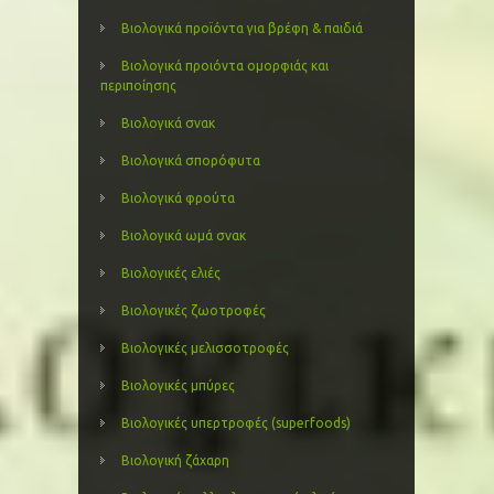
Βιολογικά προϊόντα για βρέφη & παιδιά
Βιολογικά προιόντα ομορφιάς και
περιποίησης
Βιολογικά σνακ
Βιολογικά σπορόφυτα
Βιολογικά φρούτα
Βιολογικά ωμά σνακ
Βιολογικές ελιές
Βιολογικές ζωοτροφές
Βιολογικές μελισσοτροφές
Βιολογικές μπύρες
Βιολογικές υπερτροφές (superfoods)
Βιολογική ζάχαρη