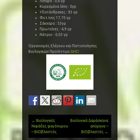
Λιπαρά : 0,6 γρ
Κορεσμένα λίπη : 0γρ
Υδατάνθρακες : 83 γρ
Φυτ.Ινες 17,70 γρ
Σάκχαρα : 53γρ
Πρωτεΐνες : 4,9 γρ
Νάτριο : 0,03 γρ
Οργανισμός Ελέγχου και Πιστοποίησης
Βιολογικών Προϊόντων
ΔΗΩ
←
Βιολογικές
Βιολογικά Δαμάσκηνα
Post
Νιφάδες φαγόπυρου
απύρηνα –
– ΒΙΟβλαστός
ΒΙΟβλαστός
→