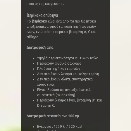
ποιότητας και γεύσης .
Βερίκοκα απύρηνα
Το
βερίκοκο
είναι ένα από τα πιο θρεπτικά
αποξηραμένα φρούτα, καλή πηγή φυτικών
ινών, ενώ επίσης περιέχει βιταμίνη Α, C και
σίδηρο.
Διατροφική αξία
Υψηλή περιεκτικότητα φυτικών ινών
Περιέχουν φυσικά σάκχαρα
Πλούσια πηγή κυτταρινών
Δεν περιέχουν λιπαρά και χοληστερίνη
Δεν περιέχουν αλάτι, συντηρητικά,
χρωστικές
Είναι πλούσια σε αντιοξειδωτικά
συστατικά (πχ πηκτίνη)
Περιέχουν β-καροτένιο, βιταμίνη Β1 και
βιταμίνη C.
Διατροφικά στοιχεία ανα 100 γρ
Ενέργεια : 1339 kj / 320 kcal