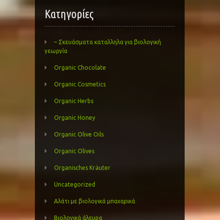
Kατηγορίες
– Σκευάσματα καταλληλα για βιολογική
γεωργία
Organic Chocolate
Organic Cosmetics
Organic Herbs
Organic Honey
Organic Olive Oils
Organic Olives
Organisches Kräuter
Uncategorized
Αλάτι με βιολογικά μπαχαρικά
Βιολογικά άλευρα