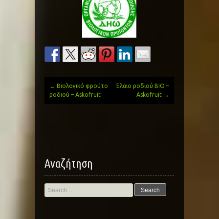
←
Βιολογικό φρούτο
Έλαιο ροδιού BIO –
Post
ροδιού – Askofruit
Askofruit
→
navigation
Αναζήτηση
Search
for: