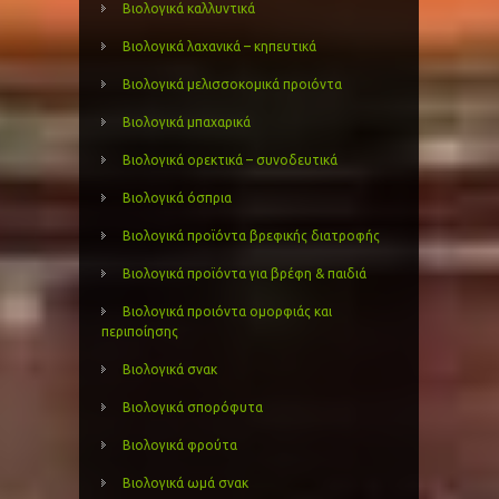
Βιολογικά καλλυντικά
Βιολογικά λαχανικά – κηπευτικά
Βιολογικά μελισσοκομικά προιόντα
Βιολογικά μπαχαρικά
Βιολογικά ορεκτικά – συνοδευτικά
Βιολογικά όσπρια
Βιολογικά προϊόντα βρεφικής διατροφής
Βιολογικά προϊόντα για βρέφη & παιδιά
Βιολογικά προιόντα ομορφιάς και
περιποίησης
Βιολογικά σνακ
Βιολογικά σπορόφυτα
Βιολογικά φρούτα
Βιολογικά ωμά σνακ