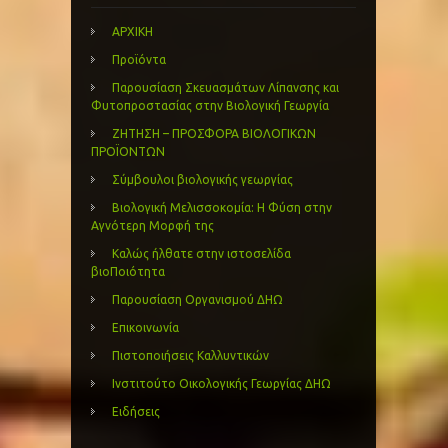
ΑΡΧΙΚΗ
Προϊόντα
Παρουσίαση Σκευασμάτων Λίπανσης και
Φυτοπροστασίας στην Βιολογική Γεωργία
ΖΗΤΗΣΗ – ΠΡΟΣΦΟΡΑ ΒΙΟΛΟΓΙΚΩΝ
ΠΡΟΪΟΝΤΩΝ
Σύμβουλοι βιολογικής γεωργίας
Βιολογική Μελισσοκομία: Η Φύση στην
Αγνότερη Μορφή της
Καλώς ήλθατε στην ιστοσελίδα
βιοΠοιότητα
Παρουσίαση Οργανισμού ΔΗΩ
Επικοινωνία
Πιστοποιήσεις Καλλυντικών
Ινστιτούτο Οικολογικής Γεωργίας ΔΗΩ
Ειδήσεις