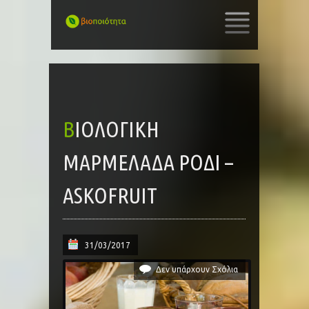
SKIP
TO
CONTENT
ΒΙΟΛΟΓΙΚΉ
ΜΑΡΜΕΛΆΔΑ ΡΌΔΙ –
ASKOFRUIT
31/03/2017
Δεν υπάρχουν Σχόλια