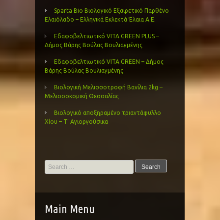
Sparta Bio Βιολογικό Εξαιρετικό Παρθένο
Ελαιόλαδο – Ελληνικά Εκλεκτά Έλαια Α.Ε.
Εδαφοβελτιωτικό VITA GREEN PLUS –
Δήμος Βάρης Βούλας Βουλιαγμένης
Εδαφοβελτιωτικό VITA GREEN – Δήμος
Βάρης Βούλας Βουλιαγμένης
Βιολογική Μελισσοτροφή Βανίλια 2kg –
Μελισσοκομική Θεσσαλίας
Βιολογικό αποξηραμένο τριαντάφυλλο
Χίου – Τ’ Αγιοργούσικα
Search
for:
Main Menu