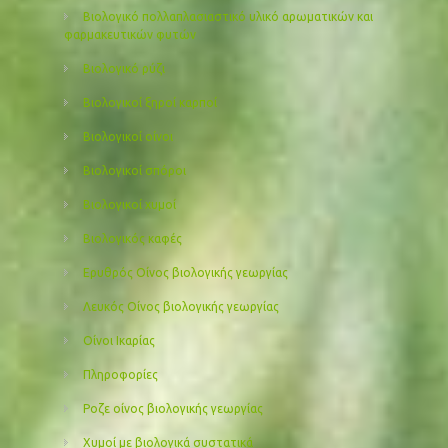
Βιολογικό πολλαπλασιαστικό υλικό αρωματικών και
φαρμακευτικών φυτών
Βιολογικό ρύζι
Βιολογικοί ξηροί καρποί
Βιολογικοί οίνοι
Βιολογικοί σπόροι
Βιολογικοί χυμοί
Βιολογικός καφές
Ερυθρός Οίνος βιολογικής γεωργίας
Λευκός Οίνος βιολογικής γεωργίας
Οίνοι Ικαρίας
Πληροφορίες
Ροζε οίνος βιολογικής γεωργίας
Χυμοί με βιολογικά συστατικά