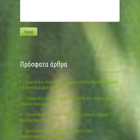
Πρόσφατα άρθρα
Sparta Bio Βιολογικό Εξαιρετικό Παρθένο Ελαιόλαδο
– Ελληνικά Εκλεκτά Έλαια Α.Ε.
Εδαφοβελτιωτικό VITA GREEN PLUS – Δήμος Βάρης
Βούλας Βουλιαγμένης
Εδαφοβελτιωτικό VITA GREEN – Δήμος Βάρης
Βούλας Βουλιαγμένης
Βιολογική Μελισσοτροφή Βανίλια 2kg –
Μελισσοκομική Θεσσαλίας