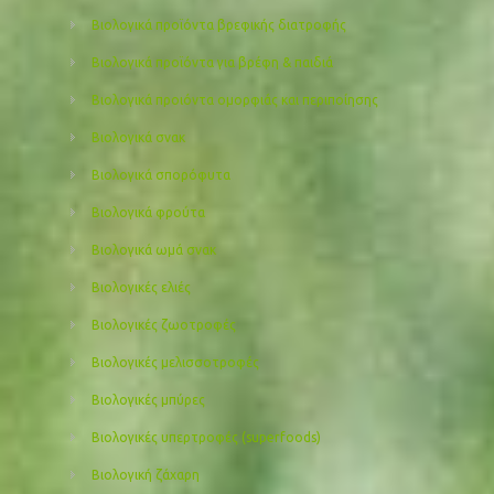
Βιολογικά προϊόντα βρεφικής διατροφής
Βιολογικά προϊόντα για βρέφη & παιδιά
Βιολογικά προιόντα ομορφιάς και περιποίησης
Βιολογικά σνακ
Βιολογικά σπορόφυτα
Βιολογικά φρούτα
Βιολογικά ωμά σνακ
Βιολογικές ελιές
Βιολογικές ζωοτροφές
Βιολογικές μελισσοτροφές
Βιολογικές μπύρες
Βιολογικές υπερτροφές (superfoods)
Βιολογική ζάχαρη