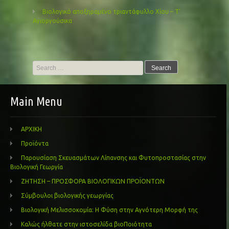
Βιολογικό αποξηραμένο τριαντάφυλλο Χίου – Τ’
Αγιοργούσικα
Search
for:
Main Menu
ΑΡΧΙΚΗ
Προϊόντα
Παρουσίαση Σκευασμάτων Λίπανσης και Φυτοπροστασίας στην
Βιολογική Γεωργία
ΖΗΤΗΣΗ – ΠΡΟΣΦΟΡΑ ΒΙΟΛΟΓΙΚΩΝ ΠΡΟΪΟΝΤΩΝ
Σύμβουλοι βιολογικής γεωργίας
Βιολογική Μελισσοκομία: Η Φύση στην Αγνότερη Μορφή της
Καλώς ήλθατε στην ιστοσελίδα βιοΠοιότητα