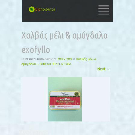
SKIP
TO
Χαλβάς μέλι & αμύγδαλο
CONTENT
exofyllo
Published
18/07/2017
at
780 × 389
in
Χαλβάς μέλι &
αμύγδαλο – ΟΙΚΟΛΟΓΙΚΗ ΑΓΟΡΑ
Next
→
Αναζήτηση