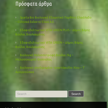
Πρόσφατα άρθρα
Sparta Bio Βιολογικό Εξαιρετικό Παρθένο Ελαιόλαδο
– Ελληνικά Εκλεκτά Έλαια Α.Ε.
Εδαφοβελτιωτικό VITA GREEN PLUS – Δήμος Βάρης
Βούλας Βουλιαγμένης
Εδαφοβελτιωτικό VITA GREEN – Δήμος Βάρης
Βούλας Βουλιαγμένης
Βιολογική Μελισσοτροφή Βανίλια 2kg –
Μελισσοκομική Θεσσαλίας
Βιολογικό αποξηραμένο τριαντάφυλλο Χίου – Τ’
Αγιοργούσικα
Search
for: