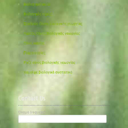
Βιολογικοί χυμοί
Βιολογικός καφές
Ερυθρός Οίνος βιολογικής γεωργίας
Λευκός Οίνος βιολογικής γεωργίας
Οίνοι Ικαρίας
Πληροφορίες
Ροζε οίνος βιολογικής γεωργίας
Χυμοί με βιολογικά συστατικά
Contact Us
Όνομα (required)