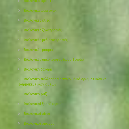
Βιολογικά φρούτα
Βιολογικά ωμά σνακ
Βιολογικές ελιές
Βιολογικές ζωοτροφές
Βιολογικές μελισσοτροφές
Βιολογικές μπύρες
Βιολογικές υπερτροφές (superfoods)
Βιολογική ζάχαρη
Βιολογικό πολλαπλασιαστικό υλικό αρωματικών και
φαρμακευτικών φυτών
Βιολογικό ρύζι
Βιολογικοί ξηροί καρποί
Βιολογικοί οίνοι
Βιολογικοί σπόροι