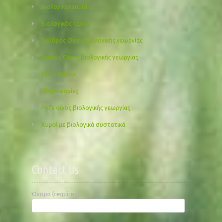
Βιολογικοί χυμοί
Βιολογικός καφές
Ερυθρός Οίνος βιολογικής γεωργίας
Λευκός Οίνος βιολογικής γεωργίας
Οίνοι Ικαρίας
Πληροφορίες
Ροζε οίνος βιολογικής γεωργίας
Χυμοί με βιολογικά συστατικά
Contact Us
Όνομα (required)