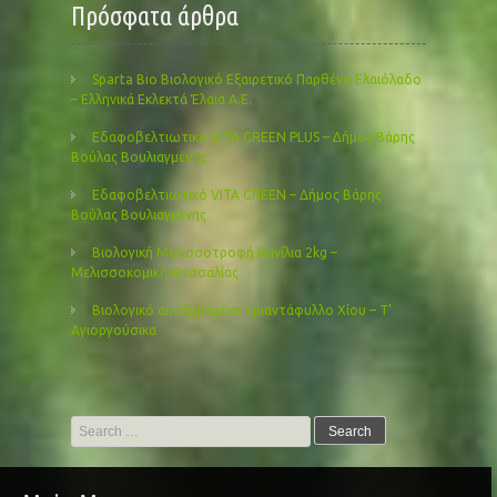
Πρόσφατα άρθρα
Sparta Bio Βιολογικό Εξαιρετικό Παρθένο Ελαιόλαδο
– Ελληνικά Εκλεκτά Έλαια Α.Ε.
Εδαφοβελτιωτικό VITA GREEN PLUS – Δήμος Βάρης
Βούλας Βουλιαγμένης
Εδαφοβελτιωτικό VITA GREEN – Δήμος Βάρης
Βούλας Βουλιαγμένης
Βιολογική Μελισσοτροφή Βανίλια 2kg –
Μελισσοκομική Θεσσαλίας
Βιολογικό αποξηραμένο τριαντάφυλλο Χίου – Τ’
Αγιοργούσικα
Search
for: