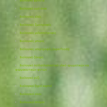
Βιολογικά φρούτα
Βιολογικά ωμά σνακ
Βιολογικές ελιές
Βιολογικές ζωοτροφές
Βιολογικές μελισσοτροφές
Βιολογικές μπύρες
Βιολογικές υπερτροφές (superfoods)
Βιολογική ζάχαρη
Βιολογικό πολλαπλασιαστικό υλικό αρωματικών και
φαρμακευτικών φυτών
Βιολογικό ρύζι
Βιολογικοί ξηροί καρποί
Βιολογικοί οίνοι
Βιολογικοί σπόροι