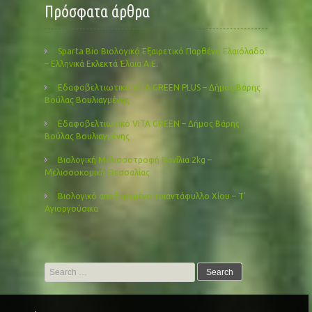
Πρόσφατα άρθρα
Sparta Bio Βιολογικό Εξαιρετικό Παρθένο Ελαιόλαδο
– Ελληνικά Εκλεκτά Έλαια Α.Ε.
Εδαφοβελτιωτικό VITA GREEN PLUS – Δήμος Βάρης
Βούλας Βουλιαγμένης
Εδαφοβελτιωτικό VITA GREEN – Δήμος Βάρης
Βούλας Βουλιαγμένης
Βιολογική Μελισσοτροφή Βανίλια 2kg –
Μελισσοκομική Θεσσαλίας
Βιολογικό αποξηραμένο τριαντάφυλλο Χίου – Τ’
Αγιοργούσικα
Search
for: