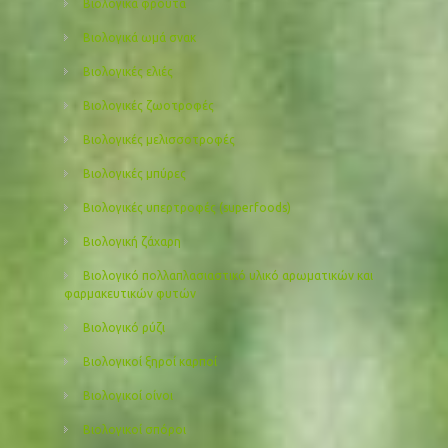
Βιολογικά φρούτα
Βιολογικά ωμά σνακ
Βιολογικές ελιές
Βιολογικές ζωοτροφές
Βιολογικές μελισσοτροφές
Βιολογικές μπύρες
Βιολογικές υπερτροφές (superfoods)
Βιολογική ζάχαρη
Βιολογικό πολλαπλασιαστικό υλικό αρωματικών και
φαρμακευτικών φυτών
Βιολογικό ρύζι
Βιολογικοί ξηροί καρποί
Βιολογικοί οίνοι
Βιολογικοί σπόροι