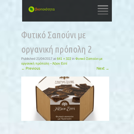
SKIP
TO
Φυτικό Σαπούνι με
CONTENT
οργανική πρόπολη 2
Published
21/04/2017
at
641 × 322
in
Φυτικό Σαπούνι με
οργανική πρόπολη – Άξιον Εστί
←
Previous
Next
→
Αναζήτηση