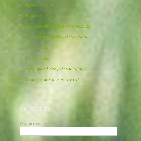
Βιολογικοί χυμοί
Βιολογικός καφές
Ερυθρός Οίνος βιολογικής γεωργίας
Λευκός Οίνος βιολογικής γεωργίας
Οίνοι Ικαρίας
Πληροφορίες
Ροζε οίνος βιολογικής γεωργίας
Χυμοί με βιολογικά συστατικά
Contact Us
Όνομα (required)