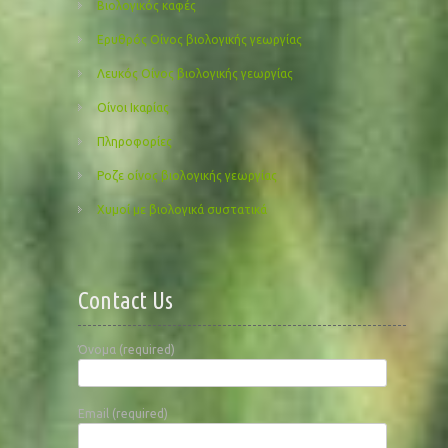
Βιολογικός καφές
Ερυθρός Οίνος βιολογικής γεωργίας
Λευκός Οίνος βιολογικής γεωργίας
Οίνοι Ικαρίας
Πληροφορίες
Ροζε οίνος βιολογικής γεωργίας
Χυμοί με βιολογικά συστατικά
Contact Us
Όνομα (required)
Email (required)