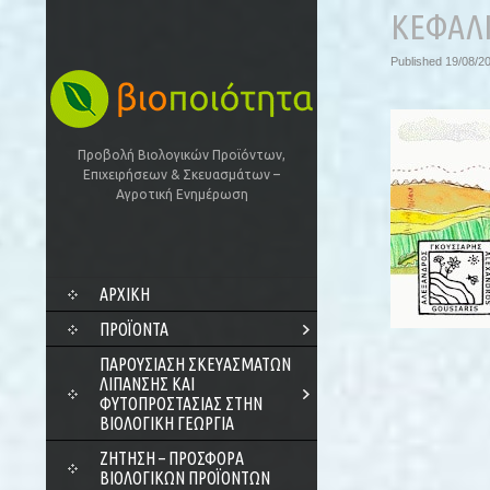
ΚΕΦΑΛΙ
Published
19/08/2
Προβολή Βιολογικών Προϊόντων,
Επιχειρήσεων & Σκευασμάτων –
Αγροτική Ενημέρωση
SKIP
ΑΡΧΙΚΗ
TO
CONTENT
ΠΡΟΪΌΝΤΑ
ΠΑΡΟΥΣΊΑΣΗ ΣΚΕΥΑΣΜΆΤΩΝ
ΛΊΠΑΝΣΗΣ ΚΑΙ
ΦΥΤΟΠΡΟΣΤΑΣΊΑΣ ΣΤΗΝ
ΒΙΟΛΟΓΙΚΉ ΓΕΩΡΓΊΑ
ΖΗΤΗΣΗ – ΠΡΟΣΦΟΡΑ
ΒΙΟΛΟΓΙΚΩΝ ΠΡΟΪΟΝΤΩΝ