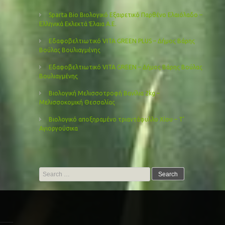
Sparta Bio Βιολογικό Εξαιρετικό Παρθένο Ελαιόλαδο –
Ελληνικά Εκλεκτά Έλαια Α.Ε.
Εδαφοβελτιωτικό VITA GREEN PLUS – Δήμος Βάρης
Βούλας Βουλιαγμένης
Εδαφοβελτιωτικό VITA GREEN – Δήμος Βάρης Βούλας
Βουλιαγμένης
Βιολογική Μελισσοτροφή Βανίλια 2kg –
Μελισσοκομική Θεσσαλίας
Βιολογικό αποξηραμένο τριαντάφυλλο Χίου – Τ’
Αγιοργούσικα
Search
for: