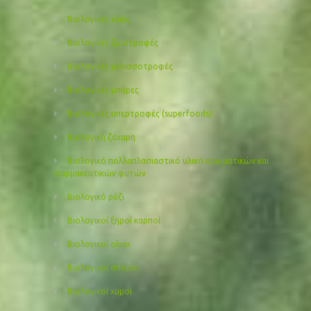
Βιολογικές ελιές
Βιολογικές ζωοτροφές
Βιολογικές μελισσοτροφές
Βιολογικές μπύρες
Βιολογικές υπερτροφές (superfoods)
Βιολογική ζάχαρη
Βιολογικό πολλαπλασιαστικό υλικό αρωματικών και
φαρμακευτικών φυτών
Βιολογικό ρύζι
Βιολογικοί ξηροί καρποί
Βιολογικοί οίνοι
Βιολογικοί σπόροι
Βιολογικοί χυμοί