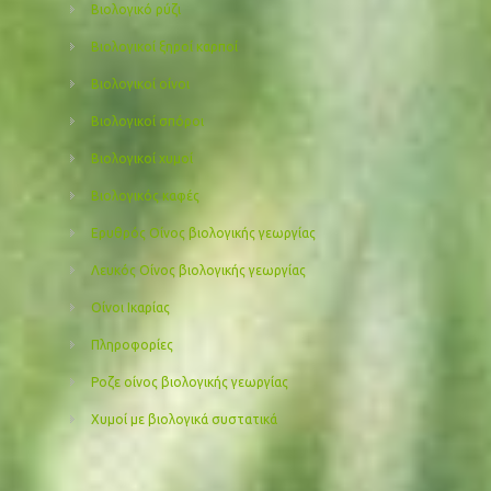
Βιολογικό ρύζι
Βιολογικοί ξηροί καρποί
Βιολογικοί οίνοι
Βιολογικοί σπόροι
Βιολογικοί χυμοί
Βιολογικός καφές
Ερυθρός Οίνος βιολογικής γεωργίας
Λευκός Οίνος βιολογικής γεωργίας
Οίνοι Ικαρίας
Πληροφορίες
Ροζε οίνος βιολογικής γεωργίας
Χυμοί με βιολογικά συστατικά