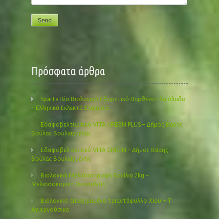
Πρόσφατα άρθρα
Sparta Bio Βιολογικό Εξαιρετικό Παρθένο Ελαιόλαδο
– Ελληνικά Εκλεκτά Έλαια Α.Ε.
Εδαφοβελτιωτικό VITA GREEN PLUS – Δήμος Βάρης
Βούλας Βουλιαγμένης
Εδαφοβελτιωτικό VITA GREEN – Δήμος Βάρης
Βούλας Βουλιαγμένης
Βιολογική Μελισσοτροφή Βανίλια 2kg –
Μελισσοκομική Θεσσαλίας
Βιολογικό αποξηραμένο τριαντάφυλλο Χίου – Τ’
Αγιοργούσικα