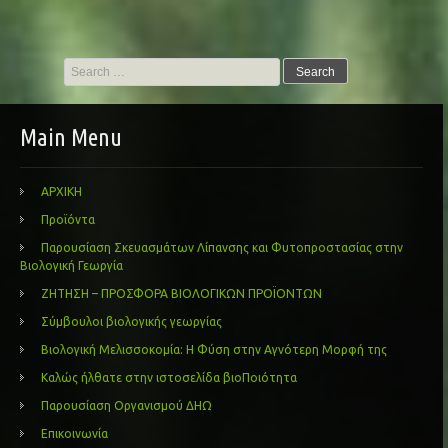
Search
for:
Main Menu
ΑΡΧΙΚΗ
Προϊόντα
Παρουσίαση Σκευασμάτων Λίπανσης και Φυτοπροστασίας στην
Βιολογική Γεωργία
ΖΗΤΗΣΗ – ΠΡΟΣΦΟΡΑ ΒΙΟΛΟΓΙΚΩΝ ΠΡΟΪΟΝΤΩΝ
Σύμβουλοι βιολογικής γεωργίας
Βιολογική Μελισσοκομία: Η Φύση στην Αγνότερη Μορφή της
Καλώς ήλθατε στην ιστοσελίδα βιοΠοιότητα
Παρουσίαση Οργανισμού ΔΗΩ
Επικοινωνία