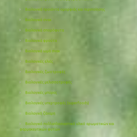
Βιολογικά προιόντα ομορφιάς και περιποίησης
Βιολογικά σνακ
Βιολογικά σπορόφυτα
Βιολογικά φρούτα
Βιολογικά ωμά σνακ
Βιολογικές ελιές
Βιολογικές ζωοτροφές
Βιολογικές μελισσοτροφές
Βιολογικές μπύρες
Βιολογικές υπερτροφές (superfoods)
Βιολογική ζάχαρη
Βιολογικό πολλαπλασιαστικό υλικό αρωματικών και
φαρμακευτικών φυτών