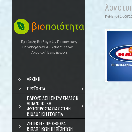
λογοτυ
Published
14/06/2
Προβολή Βιολογικών Προϊόντων,
Επιχειρήσεων & Σκευασμάτων –
Αγροτική Ενημέρωση
SKIP
ΑΡΧΙΚΗ
TO
CONTENT
ΠΡΟΪΌΝΤΑ
ΠΑΡΟΥΣΊΑΣΗ ΣΚΕΥΑΣΜΆΤΩΝ
ΛΊΠΑΝΣΗΣ ΚΑΙ
ΦΥΤΟΠΡΟΣΤΑΣΊΑΣ ΣΤΗΝ
ΒΙΟΛΟΓΙΚΉ ΓΕΩΡΓΊΑ
ΖΗΤΗΣΗ – ΠΡΟΣΦΟΡΑ
ΒΙΟΛΟΓΙΚΩΝ ΠΡΟΪΟΝΤΩΝ