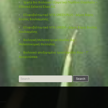
Sparta Bio Βιολογικό Εξαιρετικό Παρθένο Ελαιόλαδο –
Ελληνικά Εκλεκτά Έλαια Α.Ε.
Εδαφοβελτιωτικό VITA GREEN PLUS – Δήμος Βάρης
Βούλας Βουλιαγμένης
Εδαφοβελτιωτικό VITA GREEN – Δήμος Βάρης Βούλας
Βουλιαγμένης
Βιολογική Μελισσοτροφή Βανίλια 2kg –
Μελισσοκομική Θεσσαλίας
Βιολογικό αποξηραμένο τριαντάφυλλο Χίου – Τ’
Αγιοργούσικα
Search
for: