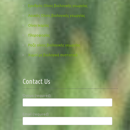
Ερυθρός Οίνος βιολογικής γεωργίας
Λευκός Οίνος βιολογικής γεωργίας
Οίνοι Ικαρίας
Πληροφορίες
Ροζε οίνος βιολογικής γεωργίας
Χυμοί με βιολογικά συστατικά
Contact Us
Όνομα (required)
Email (required)