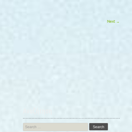
Next
→
Αναζήτηση
Search
for: