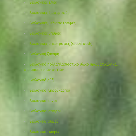
Βιολογικές ελιές
Βιολογικές ζωοτροφές
Βιολογικές μελισσοτροφές
Βιολογικές μπύρες
Βιολογικές υπερτροφές (superfoods)
Βιολογική ζάχαρη
Βιολογικό πολλαπλασιαστικό υλικό αρωματικών και
φαρμακευτικών φυτών
Βιολογικό ρύζι
Βιολογικοί ξηροί καρποί
Βιολογικοί οίνοι
Βιολογικοί σπόροι
Βιολογικοί χυμοί
Βιολογικός καφές