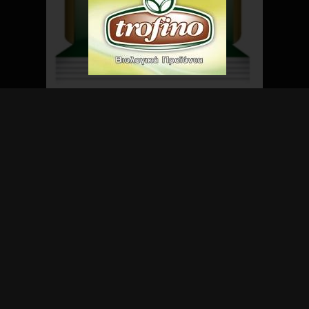
ΑΚΗ ΑΕΒΕ
Ρυζιού – Οσπρίων και Βιολογικών Προϊόντων – Τυποποίηση – Συσκευασία – Εισ
ν Καλαμάτα, ιδρύεται η εταιρεία από τον Βασίλειο Αργυράκη. Το 1980 αποκτά ι
στον Ασπρόπυργο με τμήμα καθαρισμού και αποφλοιώσεις οσπρίων, ορυζόμυλ
ν.
έτει εγκαταστάσεις 6.500 τ.μ. απασχολώντας πάνω από 40 άτομα και με ένα πα
σεων είναι δίπλα στον καταναλωτή, τον πελάτη, τον συνεργάτη με νέες ιδέες, 
 ποιότητα.
ά προϊόντα
TROFINO
προσφέρουν στον καταναλωτή μια πιο αγνή και υγιεινή δια
ολογικής γεωργίας χωρίς χημικά φυτοφάρμακα ή λιπάσματα κατά τη διάρκεια τ
θήκευσης τους.
Σπαγγέτι TROFINO