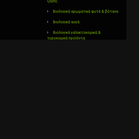
ζύμης
Βιολογικά αρωματικά φυτά & βότανα
Βιολογικά αυγά
Βιολογικά γαλακτοκομικά &
τυροκομικά προϊόντα
Βιολογικά γλυκά και μαρμελάδες
αγωγή και
Βιολογικά δημητριακά
Βιολογικά έλαια
διόκτητο
ο και τμήμα
Βιολογικά ελαιόλαδα
Βιολογικά ελαιόλαδα και ελιές
νελλαδικό
νέα προϊόντα
Βιολογικά ζυμαρικά
Βιολογικά καλλυντικά
τροφή. Είναι
ης παραγωγής
Βιολογικά λαχανικά – κηπευτικά
Βιολογικά μελισσοκομικά προιόντα