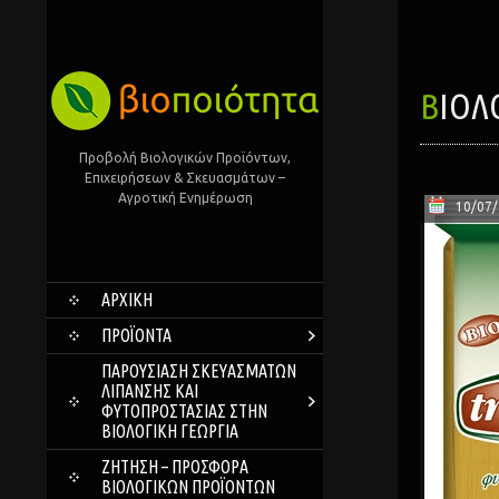
ΒΙΟ
Προβολή Βιολογικών Προϊόντων,
Επιχειρήσεων & Σκευασμάτων –
Αγροτική Ενημέρωση
10/07
SKIP
ΑΡΧΙΚΗ
TO
CONTENT
ΠΡΟΪΌΝΤΑ
ΠΑΡΟΥΣΊΑΣΗ ΣΚΕΥΑΣΜΆΤΩΝ
ΛΊΠΑΝΣΗΣ ΚΑΙ
ΦΥΤΟΠΡΟΣΤΑΣΊΑΣ ΣΤΗΝ
ΒΙΟΛΟΓΙΚΉ ΓΕΩΡΓΊΑ
ΖΗΤΗΣΗ – ΠΡΟΣΦΟΡΑ
ΒΙΟΛΟΓΙΚΩΝ ΠΡΟΪΟΝΤΩΝ