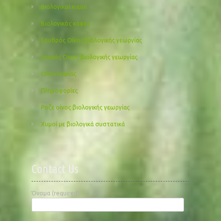
Βιολογικοί χυμοί
Βιολογικός καφές
Ερυθρός Οίνος βιολογικής γεωργίας
Λευκός Οίνος βιολογικής γεωργίας
Οίνοι Ικαρίας
Πληροφορίες
Ροζε οίνος βιολογικής γεωργίας
Χυμοί με βιολογικά συστατικά
Contact Us
Όνομα (required)