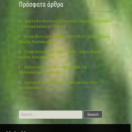
Πρόσφατα άρθρα
Sparta Bio Βιολογικό Εξαιρετικό Παρθένο Ελαιόλαδο
– Ελληνικά Εκλεκτά Έλαια Α.Ε.
Εδαφοβελτιωτικό VITA GREEN PLUS – Δήμος Βάρης
Βούλας Βουλιαγμένης
Εδαφοβελτιωτικό VITA GREEN – Δήμος Βάρης
Βούλας Βουλιαγμένης
Βιολογική Μελισσοτροφή Βανίλια 2kg –
Μελισσοκομική Θεσσαλίας
Βιολογικό αποξηραμένο τριαντάφυλλο Χίου – Τ’
Αγιοργούσικα
Search
for: