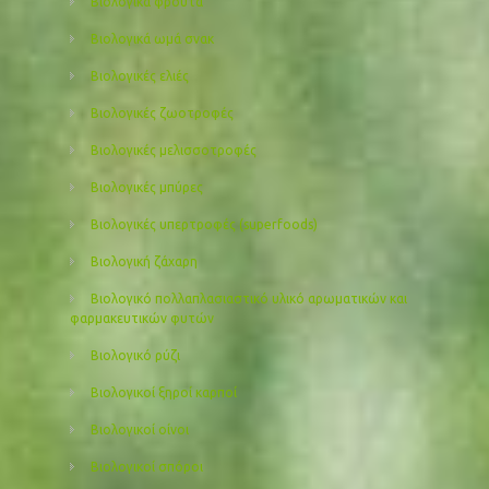
Βιολογικά φρούτα
Βιολογικά ωμά σνακ
Βιολογικές ελιές
Βιολογικές ζωοτροφές
Βιολογικές μελισσοτροφές
Βιολογικές μπύρες
Βιολογικές υπερτροφές (superfoods)
Βιολογική ζάχαρη
Βιολογικό πολλαπλασιαστικό υλικό αρωματικών και
φαρμακευτικών φυτών
Βιολογικό ρύζι
Βιολογικοί ξηροί καρποί
Βιολογικοί οίνοι
Βιολογικοί σπόροι