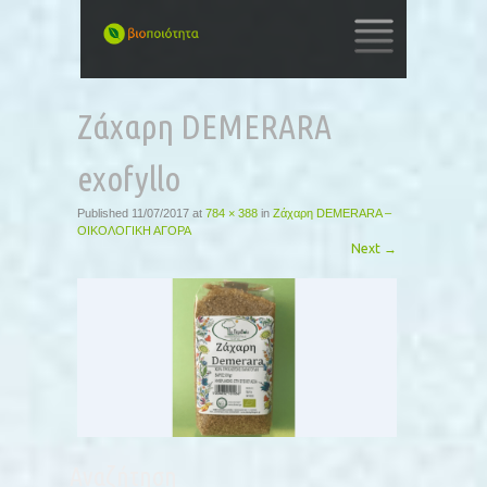
SKIP
TO
Ζάχαρη DEMERARA
CONTENT
exofyllo
Published
11/07/2017
at
784 × 388
in
Ζάχαρη DEMERARA –
ΟΙΚΟΛΟΓΙΚΗ ΑΓΟΡΑ
Next
→
Αναζήτηση