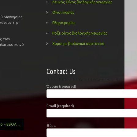
Λευκός Οίνος βιολογικής γεωργίας
Οίνοι Ικαρίας
ού Μαγνησίας
κάνουν την
Πληροφορίες
Ροζε οίνος βιολογικής γεωργίας
ής των
Χυμοί με βιολογικά συστατικά
αλωτικό κοινό
Contact Us
Όνομα (required)
Email (required)
ινο – ΕΒΟΛ
→
Θέμα