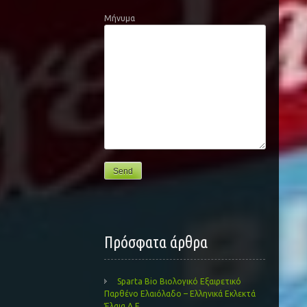
Μήνυμα
Πρόσφατα άρθρα
Sparta Bio Βιολογικό Εξαιρετικό
Παρθένο Ελαιόλαδο – Ελληνικά Εκλεκτά
Έλαια Α.Ε.