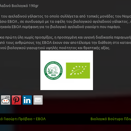
ελαδινό Βιολογικό 190gr
του αγελαδινού γάλακτος το οποίο συλλέγεται από τοπικές μονάδες του Νομ
σιο ΕΒΟΛ , σε συνδυασμό με τα οφέλη του βιολογικού αγελαδινού γάλακτος , 
ηχανία ΕΒΟΛ περήφανη για το βιολογικό αγελαδινό γιαούρτι που παράγει.
κια πρώτη ύλη χωρίς προσμίξεις, η προσεγμένη και υγιεινή διαδικασία παραγωγ
πό τους ανθρώπους της ΕΒΟΛ έχουν σαν αποτέλεσμα την διάθεση στο καταν
ινού βιολογικού γιαουρτιού υψηλής ποιότητος και θρεπτικής αξίας.
κό Γιαούρτι Πρόβειο – ΕΒΟΛ
Βιολογικό Βούτυρο Γίδ