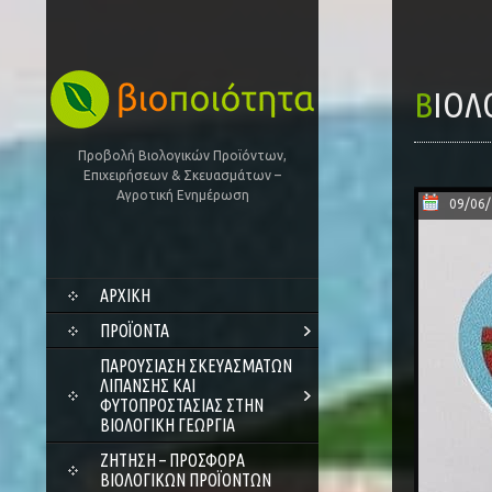
ΒΙΟ
Προβολή Βιολογικών Προϊόντων,
Επιχειρήσεων & Σκευασμάτων –
Αγροτική Ενημέρωση
09/06
SKIP
ΑΡΧΙΚΗ
TO
CONTENT
ΠΡΟΪΌΝΤΑ
ΠΑΡΟΥΣΊΑΣΗ ΣΚΕΥΑΣΜΆΤΩΝ
ΛΊΠΑΝΣΗΣ ΚΑΙ
ΦΥΤΟΠΡΟΣΤΑΣΊΑΣ ΣΤΗΝ
ΒΙΟΛΟΓΙΚΉ ΓΕΩΡΓΊΑ
ΖΗΤΗΣΗ – ΠΡΟΣΦΟΡΑ
ΒΙΟΛΟΓΙΚΩΝ ΠΡΟΪΟΝΤΩΝ