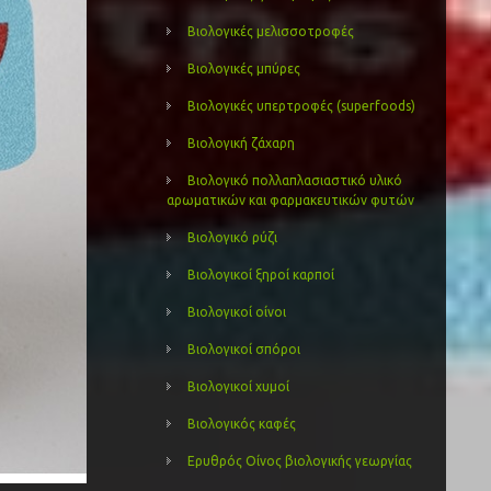
Βιολογικές μελισσοτροφές
Βιολογικές μπύρες
Βιολογικές υπερτροφές (superfoods)
Βιολογική ζάχαρη
Βιολογικό πολλαπλασιαστικό υλικό
αρωματικών και φαρμακευτικών φυτών
Βιολογικό ρύζι
Βιολογικοί ξηροί καρποί
Βιολογικοί οίνοι
Βιολογικοί σπόροι
Βιολογικοί χυμοί
Βιολογικός καφές
Ερυθρός Οίνος βιολογικής γεωργίας