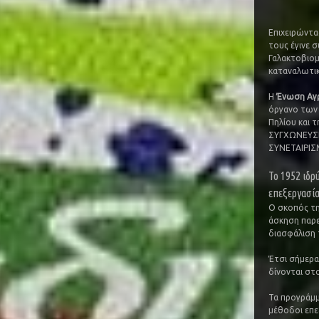
Επιχειρώντα
τους έγινε 
Γαλακτοβιομ
καταναλωτικ
Η
Ένωση Αγ
όργανο των 
Πηλίου και
ΣΥΓΧΩΝΕΥΣ
ΣΥΝΕΤΑΙΡΙΣ
Το 1952 ιδρ
επεξεργασία
Ο σκοπός τη
άσκηση παρεμ
διασφάλιση 
Έτσι σήμερα
δίνονται στ
Τα προγράμμ
μέθοδοι επε