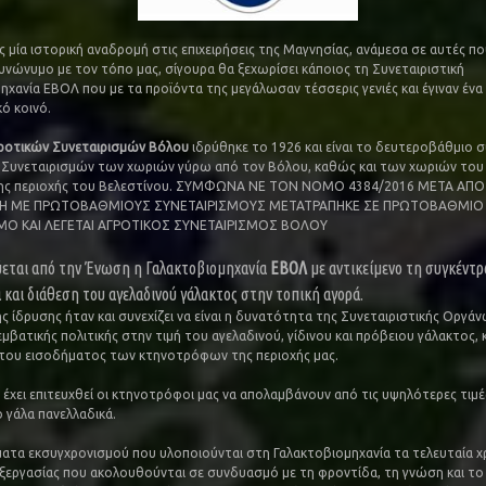
ς μία ιστορική αναδρομή στις επιχειρήσεις της Μαγνησίας, ανάμεσα σε αυτές π
συνώνυμο με τον τόπο μας, σίγουρα θα ξεχωρίσει κάποιος τη Συνεταιριστική
ηχανία ΕΒΟΛ που με τα προϊόντα της μεγάλωσαν τέσσερις γενιές και έγιναν ένα
ό κοινό.
ροτικών Συνεταιρισμών Βόλου
ιδρύθηκε το 1926 και είναι το δευτεροβάθμιο σ
Συνεταιρισμών των χωριών γύρω από τον Βόλου, καθώς και των χωριών του
 της περιοχής του Βελεστίνου. ΣΥΜΦΩΝΑ ΝΕ ΤΟΝ ΝΟΜΟ 4384/2016 ΜΕΤΑ ΑΠΟ
Η ΜΕ ΠΡΩΤΟΒΑΘΜΙΟΥΣ ΣΥΝΕΤΑΙΡΙΣΜΟΥΣ ΜΕΤΑΤΡΑΠΗΚΕ ΣΕ ΠΡΩΤΟΒΑΘΜΙΟ
ΜΟ ΚΑΙ ΛΕΓΕΤΑΙ ΑΓΡΟΤΙΚΟΣ ΣΥΝΕΤΑΙΡΙΣΜΟΣ ΒΟΛΟΥ
ύεται από την Ένωση η Γαλακτοβιομηχανία
ΕΒΟΛ
με αντικείμενο τη συγκέντ
 και διάθεση του αγελαδινού γάλακτος στην τοπική αγορά.
ς ίδρυσης ήταν και συνεχίζει να είναι η δυνατότητα της Συνεταιριστικής Οργά
βατικής πολιτικής στην τιμή του αγελαδινού, γίδινου και πρόβειου γάλακτος, κ
του εισοδήματος των κτηνοτρόφων της περιοχής μας.
 έχει επιτευχθεί οι κτηνοτρόφοι μας να απολαμβάνουν από τις υψηλότερες τιμέ
ο γάλα πανελλαδικά.
ατα εκσυγχρονισμού που υλοποιούνται στη Γαλακτοβιομηχανία τα τελευταία χρ
ξεργασίας που ακολουθούνται σε συνδυασμό με τη φροντίδα, τη γνώση και το