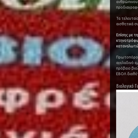
ανθρώπινου 
προδιαγραφ
Τα τελευταί
αισθητικά σ
Επίσης με τη
κτηνοτρόφων
καταναλωτών 
Πρωτοπόρος 
αγελαδινό ε
πρόβειο βιολ
ΕΒΟΛ διαθέτ
Βιολογικό Γ