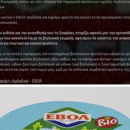
δυναμικού, έχουν ως αποτέλεσμα την παραγωγή προϊόντων υψηλής ποιότητας
ών.
α χρόνια η ΕΒΟΛ σχεδίασε και παράγει αρκετά νέα προϊόντα σε προσεγμένες ποιο
υσκευασίες.
ν ευθύνη και την ευαισθησία που τη διακρίνει, στηρίζει αφενός μεν την προσπά
 που ασχολούνται με τη βιολογική γεωργία, αφετέρου δε καλύπτει την ανάγκ
για ποιοτικά και υγιεινά προϊόντα.
στον κλάδο παραγωγής πιστοποιημένων βιολογικών προϊόντων γάλακτος (γίδ
μφιαλωμένο φρέσκο βιολογικό γάλα, καθώς και τα παράγωγα αυτών- γιαούρτι γί
ογικό, γίδινο βούτυρο βιολογικό και γίδινο τυρί βιολογικό) η Συνεταιριστική Β
ει αυτά και πέραν του νομού μας, μαζί με τα υπόλοιπα συμβατικά προϊόντα της
ιαούρτι Αγελαδινό – ΕΒΟΛ