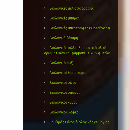
Βιολογικές μελισσοτροφές
Βιολογικές μπύρες
Βιολογικές υπερτροφές (superfoods)
Βιολογική ζάχαρη
Βιολογικό πολλαπλασιαστικό υλικό
αρωματικών και φαρμακευτικών φυτών
Βιολογικό ρύζι
Βιολογικοί ξηροί καρποί
Βιολογικοί οίνοι
Βιολογικοί σπόροι
Βιολογικοί χυμοί
Βιολογικός καφές
Ερυθρός Οίνος βιολογικής γεωργίας