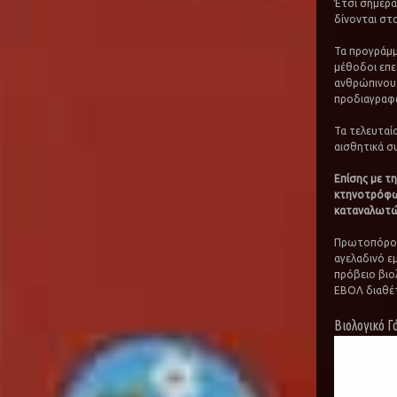
Έτσι σήμερα
δίνονται στ
Τα προγράμμ
μέθοδοι επε
ανθρώπινου 
προδιαγραφ
Τα τελευταί
αισθητικά σ
Επίσης με τη
κτηνοτρόφων
καταναλωτών 
Πρωτοπόρος 
αγελαδινό ε
πρόβειο βιολ
ΕΒΟΛ διαθέτ
Βιολογικό Γ