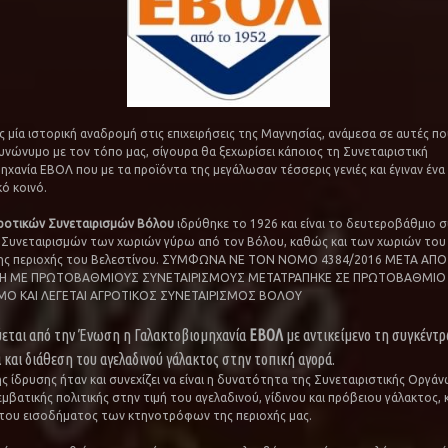
ς μία ιστορική αναδρομή στις επιχειρήσεις της Μαγνησίας, ανάμεσα σε αυτές π
συνώνυμο με τον τόπο μας, σίγουρα θα ξεχωρίσει κάποιος τη Συνεταιριστική
ηχανία ΕΒΟΛ που με τα προϊόντα της μεγάλωσαν τέσσερις γενιές και έγιναν ένα
ό κοινό.
ροτικών Συνεταιρισμών Βόλου
ιδρύθηκε το 1926 και είναι το δευτεροβάθμιο σ
Συνεταιρισμών των χωριών γύρω από τον Βόλου, καθώς και των χωριών του
 της περιοχής του Βελεστίνου. ΣΥΜΦΩΝΑ ΝΕ ΤΟΝ ΝΟΜΟ 4384/2016 ΜΕΤΑ ΑΠΟ
Η ΜΕ ΠΡΩΤΟΒΑΘΜΙΟΥΣ ΣΥΝΕΤΑΙΡΙΣΜΟΥΣ ΜΕΤΑΤΡΑΠΗΚΕ ΣΕ ΠΡΩΤΟΒΑΘΜΙΟ
ΜΟ ΚΑΙ ΛΕΓΕΤΑΙ ΑΓΡΟΤΙΚΟΣ ΣΥΝΕΤΑΙΡΙΣΜΟΣ ΒΟΛΟΥ
ύεται από την Ένωση η Γαλακτοβιομηχανία
ΕΒΟΛ
με αντικείμενο τη συγκέντ
 και διάθεση του αγελαδινού γάλακτος στην τοπική αγορά.
ς ίδρυσης ήταν και συνεχίζει να είναι η δυνατότητα της Συνεταιριστικής Οργά
βατικής πολιτικής στην τιμή του αγελαδινού, γίδινου και πρόβειου γάλακτος, κ
του εισοδήματος των κτηνοτρόφων της περιοχής μας.