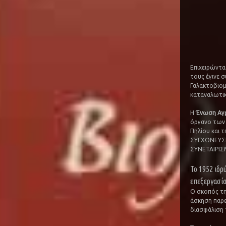
Επιχειρώντα
τους έγινε 
Γαλακτοβιομ
καταναλωτικ
Η
Ένωση Αγ
όργανο των 
Πηλίου και
ΣΥΓΧΩΝΕΥΣ
ΣΥΝΕΤΑΙΡΙΣ
Το 1952 ιδρ
επεξεργασία
Ο σκοπός τη
άσκηση παρεμ
διασφάλιση 