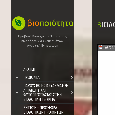
ΒΙΟ
Προβολή Βιολογικών Προϊόντων,
Επιχειρήσεων & Σκευασμάτων –
Αγροτική Ενημέρωση
09/06
SKIP
ΑΡΧΙΚΗ
TO
CONTENT
ΠΡΟΪΌΝΤΑ
ΠΑΡΟΥΣΊΑΣΗ ΣΚΕΥΑΣΜΆΤΩΝ
ΛΊΠΑΝΣΗΣ ΚΑΙ
ΦΥΤΟΠΡΟΣΤΑΣΊΑΣ ΣΤΗΝ
ΒΙΟΛΟΓΙΚΉ ΓΕΩΡΓΊΑ
ΖΗΤΗΣΗ – ΠΡΟΣΦΟΡΑ
ΒΙΟΛΟΓΙΚΩΝ ΠΡΟΪΟΝΤΩΝ