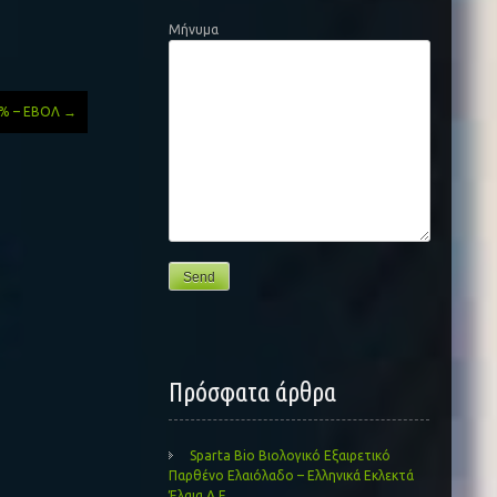
Μήνυμα
,5% – ΕΒΟΛ
→
Πρόσφατα άρθρα
Sparta Bio Βιολογικό Εξαιρετικό
Παρθένο Ελαιόλαδο – Ελληνικά Εκλεκτά
Έλαια Α.Ε.