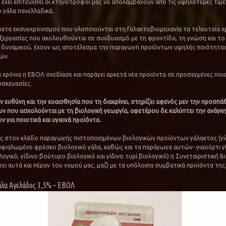
 έχει επιτευχθεί οι κτηνοτρόφοι μας να απολαμβάνουν από τις υψηλότερες τιμέ
ο γάλα πανελλαδικά.
ατα εκσυγχρονισμού που υλοποιούνται στη Γαλακτοβιομηχανία τα τελευταία χρ
ξεργασίας που ακολουθούνται σε συνδυασμό με τη φροντίδα, τη γνώση και το
δυναμικού, έχουν ως αποτέλεσμα την παραγωγή προϊόντων υψηλής ποιότητας
ών.
α χρόνια η ΕΒΟΛ σχεδίασε και παράγει αρκετά νέα προϊόντα σε προσεγμένες ποιο
υσκευασίες.
ν ευθύνη και την ευαισθησία που τη διακρίνει, στηρίζει αφενός μεν την προσπά
 που ασχολούνται με τη βιολογική γεωργία, αφετέρου δε καλύπτει την ανάγκ
για ποιοτικά και υγιεινά προϊόντα.
στον κλάδο παραγωγής πιστοποιημένων βιολογικών προϊόντων γάλακτος (γίδ
μφιαλωμένο φρέσκο βιολογικό γάλα, καθώς και τα παράγωγα αυτών- γιαούρτι γί
ογικό, γίδινο βούτυρο βιολογικό και γίδινο τυρί βιολογικό) η Συνεταιριστική Β
ει αυτά και πέραν του νομού μας, μαζί με τα υπόλοιπα συμβατικά προϊόντα της
άλα Αγελάδος 3,5% – ΕΒΟΛ