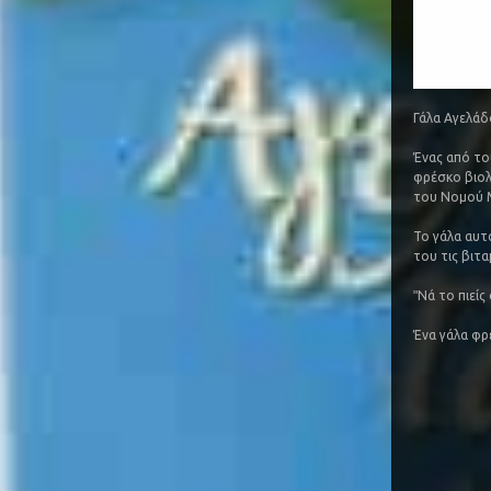
Γάλα Αγελάδ
Ένας από το
φρέσκο βιολ
του Νομού Μ
Το γάλα αυτ
του τις βιτα
ʺΝά το πιείς
Ένα γάλα φρ