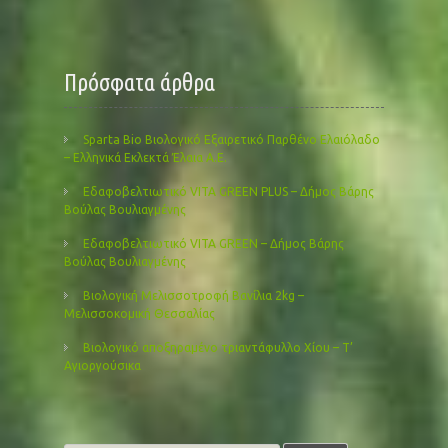
Πρόσφατα άρθρα
Sparta Bio Βιολογικό Εξαιρετικό Παρθένο Ελαιόλαδο
– Ελληνικά Εκλεκτά Έλαια Α.Ε.
Εδαφοβελτιωτικό VITA GREEN PLUS – Δήμος Βάρης
Βούλας Βουλιαγμένης
Εδαφοβελτιωτικό VITA GREEN – Δήμος Βάρης
Βούλας Βουλιαγμένης
Βιολογική Μελισσοτροφή Βανίλια 2kg –
Μελισσοκομική Θεσσαλίας
Βιολογικό αποξηραμένο τριαντάφυλλο Χίου – Τ’
Αγιοργούσικα