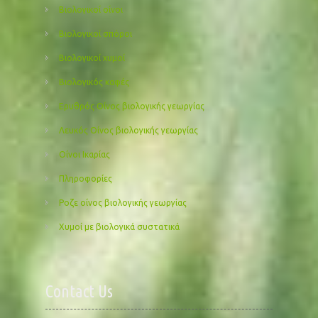
Βιολογικοί οίνοι
Βιολογικοί σπόροι
Βιολογικοί χυμοί
Βιολογικός καφές
Ερυθρός Οίνος βιολογικής γεωργίας
Λευκός Οίνος βιολογικής γεωργίας
Οίνοι Ικαρίας
Πληροφορίες
Ροζε οίνος βιολογικής γεωργίας
Χυμοί με βιολογικά συστατικά
Contact Us