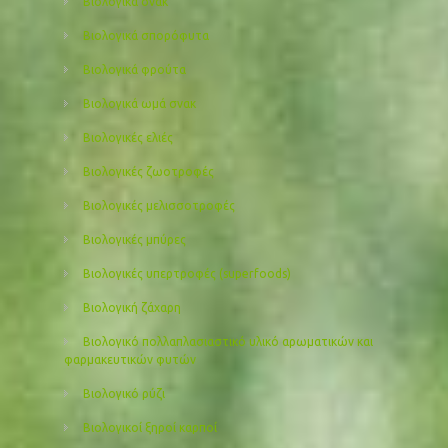
Βιολογικά σνακ
Βιολογικά σπορόφυτα
Βιολογικά φρούτα
Βιολογικά ωμά σνακ
Βιολογικές ελιές
Βιολογικές ζωοτροφές
Βιολογικές μελισσοτροφές
Βιολογικές μπύρες
Βιολογικές υπερτροφές (superfoods)
Βιολογική ζάχαρη
Βιολογικό πολλαπλασιαστικό υλικό αρωματικών και
φαρμακευτικών φυτών
Βιολογικό ρύζι
Βιολογικοί ξηροί καρποί