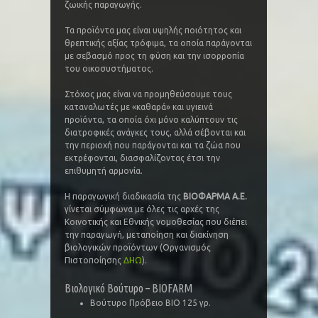
ζωικής παραγωγής.
Τα προϊόντα μας είναι υψηλής ποιότητος και
θρεπτικής αξίας τρόφιμα, τα οποία παράγονται
με σεβασμό προς τη φύση και την ισορροπία
του οικοσυστήματος.
Στόχος μας είναι να προμηθεύσουμε τους
καταναλωτές με «καθαρά» και υγιεινά
προϊόντα, τα οποία όχι μόνο καλύπτουν τις
διατροφικές ανάγκες τους, αλλά σέβονται και
την περιοχή που παράγονται και τα ζώα που
εκτρέφονται, διασφαλίζοντας έτσι την
επιθυμητή αρμονία.
Η παραγωγική διαδικασία της
ΒΙΟΦΑΡΜΑ Α.Ε.
γίνεται σύμφωνα με όλες τις αρχές της
Κοινοτικής και Εθνικής νομοθεσίας που διέπει
την παραγωγή, μεταποίηση και διακίνηση
βιολογικών προϊόντων (Οργανισμός
Πιστοποίησης
ΔΗΩ
).
Βιολογικό Βούτυρο – BIOFARM
Βούτυρο Πρόβειο BIO 125 γρ.