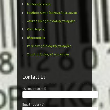
Βιολογικός καφές
Ερυθρός Οίνος βιολογικής γεωργίας
Λευκός Οίνος βιολογικής γεωργίας
Οίνοι Ικαρίας
Πληροφορίες
Ροζε οίνος βιολογικής γεωργίας
Χυμοί με βιολογικά συστατικά
Contact Us
Όνομα (required)
Email (required)