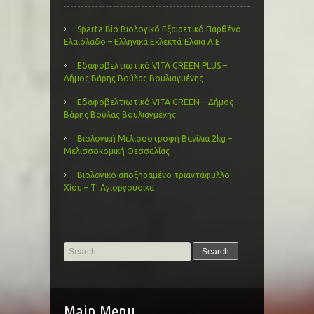
Sparta Bio Βιολογικό Εξαιρετικό Παρθένο
Ελαιόλαδο – Ελληνικά Εκλεκτά Έλαια Α.Ε.
Εδαφοβελτιωτικό VITA GREEN PLUS –
Δήμος Βάρης Βούλας Βουλιαγμένης
Εδαφοβελτιωτικό VITA GREEN – Δήμος
Βάρης Βούλας Βουλιαγμένης
Βιολογική Μελισσοτροφή Βανίλια 2kg –
Μελισσοκομική Θεσσαλίας
Βιολογικό αποξηραμένο τριαντάφυλλο
Χίου – Τ’ Αγιοργούσικα
Search
for:
Main Menu