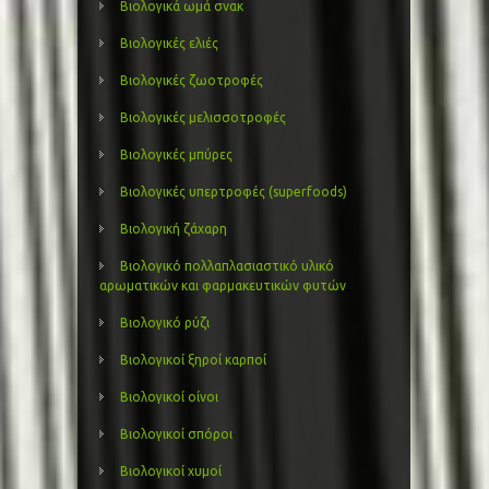
Βιολογικά ωμά σνακ
Βιολογικές ελιές
Βιολογικές ζωοτροφές
Βιολογικές μελισσοτροφές
Βιολογικές μπύρες
Βιολογικές υπερτροφές (superfoods)
Βιολογική ζάχαρη
Βιολογικό πολλαπλασιαστικό υλικό
αρωματικών και φαρμακευτικών φυτών
Βιολογικό ρύζι
Βιολογικοί ξηροί καρποί
Βιολογικοί οίνοι
Βιολογικοί σπόροι
Βιολογικοί χυμοί