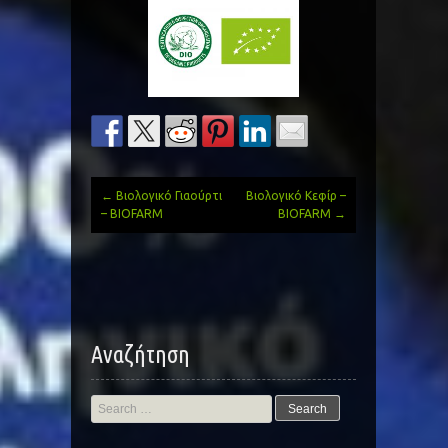
←
Βιολογικό Γιαούρτι
Βιολογικό Κεφίρ –
Post
– BIOFARM
BIOFARM
→
navigation
Αναζήτηση
Search
for: