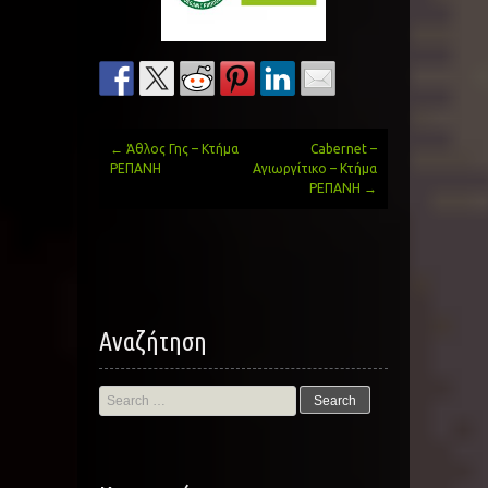
←
Άθλος Γης – Κτήμα
Cabernet –
Post
ΡΕΠΑΝΗ
Αγιωργίτικο – Κτήμα
ΡΕΠΑΝΗ
→
navigation
Αναζήτηση
Search
for: