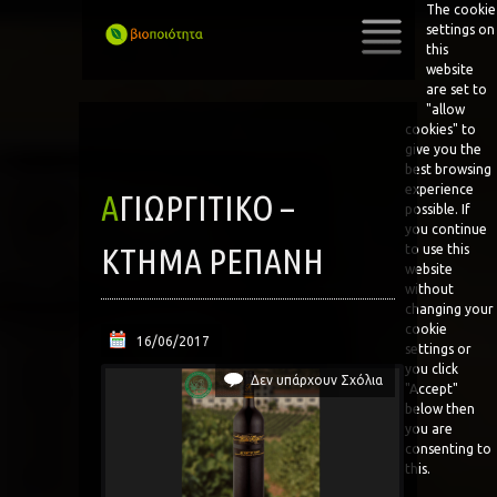
The cookie
settings on
this
website
SKIP
are set to
TO
"allow
CONTENT
cookies" to
give you the
best browsing
experience
ΑΓΙΩΡΓΊΤΙΚΟ –
possible. If
you continue
ΚΤΉΜΑ ΡΕΠΑΝΗ
to use this
website
without
changing your
cookie
16/06/2017
settings or
you click
Δεν υπάρχουν Σχόλια
"Accept"
below then
you are
consenting to
this.