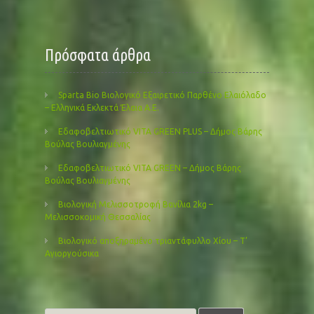
Πρόσφατα άρθρα
Sparta Bio Βιολογικό Εξαιρετικό Παρθένο Ελαιόλαδο
– Ελληνικά Εκλεκτά Έλαια Α.Ε.
Εδαφοβελτιωτικό VITA GREEN PLUS – Δήμος Βάρης
Βούλας Βουλιαγμένης
Εδαφοβελτιωτικό VITA GREEN – Δήμος Βάρης
Βούλας Βουλιαγμένης
Βιολογική Μελισσοτροφή Βανίλια 2kg –
Μελισσοκομική Θεσσαλίας
Βιολογικό αποξηραμένο τριαντάφυλλο Χίου – Τ’
Αγιοργούσικα
Search