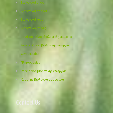
Βιολογικοί οίνοι
Βιολογικοί σπόροι
Βιολογικοί χυμοί
Βιολογικός καφές
Ερυθρός Οίνος βιολογικής γεωργίας
Λευκός Οίνος βιολογικής γεωργίας
Οίνοι Ικαρίας
Πληροφορίες
Ροζε οίνος βιολογικής γεωργίας
Χυμοί με βιολογικά συστατικά
Contact Us