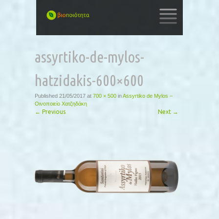
SKIP
TO
assyrtiko-de-mylos-
CONTENT
hatzidakis-600×600
Published
21/05/2017
at
700 × 500
in
Assyrtiko de Mylos –
Οινοποιείο Χατζηδάκη
←
Previous
Next
→