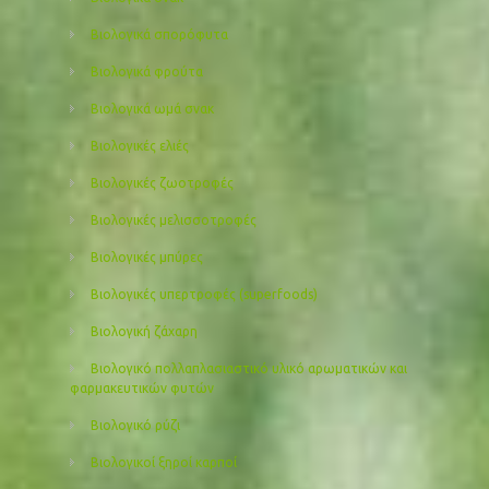
Βιολογικά σπορόφυτα
Βιολογικά φρούτα
Βιολογικά ωμά σνακ
Βιολογικές ελιές
Βιολογικές ζωοτροφές
Βιολογικές μελισσοτροφές
Βιολογικές μπύρες
Βιολογικές υπερτροφές (superfoods)
Βιολογική ζάχαρη
Βιολογικό πολλαπλασιαστικό υλικό αρωματικών και
φαρμακευτικών φυτών
Βιολογικό ρύζι
Βιολογικοί ξηροί καρποί