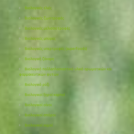
Βιολογικές ελιές
Βιολογικές ζωοτροφές
Βιολογικές μελισσοτροφές
Βιολογικές μπύρες
Βιολογικές υπερτροφές (superfoods)
Βιολογική ζάχαρη
Βιολογικό πολλαπλασιαστικό υλικό αρωματικών και
φαρμακευτικών φυτών
Βιολογικό ρύζι
Βιολογικοί ξηροί καρποί
Βιολογικοί οίνοι
Βιολογικοί σπόροι
Βιολογικοί χυμοί