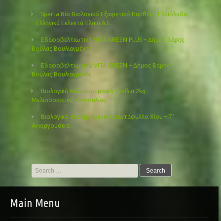
Sparta Bio Βιολογικό Εξαιρετικό Παρθένο Ελαιόλαδο
– Ελληνικά Εκλεκτά Έλαια Α.Ε.
Εδαφοβελτιωτικό VITA GREEN PLUS – Δήμος Βάρης
Βούλας Βουλιαγμένης
Εδαφοβελτιωτικό VITA GREEN – Δήμος Βάρης
Βούλας Βουλιαγμένης
Βιολογική Μελισσοτροφή Βανίλια 2kg –
Μελισσοκομική Θεσσαλίας
Βιολογικό αποξηραμένο τριαντάφυλλο Χίου – Τ’
Αγιοργούσικα
Search
for:
Main Menu