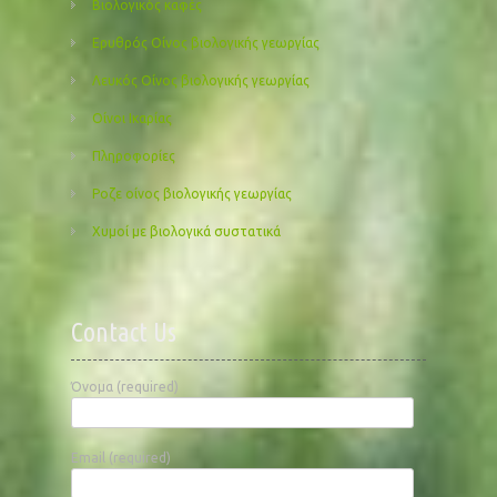
Βιολογικός καφές
Ερυθρός Οίνος βιολογικής γεωργίας
Λευκός Οίνος βιολογικής γεωργίας
Οίνοι Ικαρίας
Πληροφορίες
Ροζε οίνος βιολογικής γεωργίας
Χυμοί με βιολογικά συστατικά
Contact Us
Όνομα (required)
Email (required)