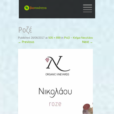
SKIP
TO
Ροζέ
CONTENT
Published
26/06/2017
at
505 × 899
in
Ροζέ – Κτήμα Νικολάου
←
Previous
Next
→