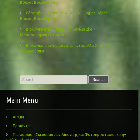
Βούλας Βουλιαγμένης
Εδαφοβελτιωτικό VITA GREEN – Δήμος Βάρης
Βούλας Βουλιαγμένης
Βιολογική Μελισσοτροφή Βανίλια 2kg –
Μελισσοκομική Θεσσαλίας
Βιολογικό αποξηραμένο τριαντάφυλλο Χίου – Τ’
Αγιοργούσικα
Search
for:
Main Menu
ΑΡΧΙΚΗ
Προϊόντα
Παρουσίαση Σκευασμάτων Λίπανσης και Φυτοπροστασίας στην