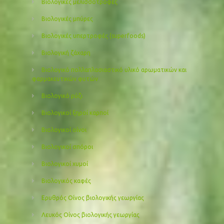
Βιολογικές μελισσοτροφές
Βιολογικές μπύρες
Βιολογικές υπερτροφές (superfoods)
Βιολογική ζάχαρη
Βιολογικό πολλαπλασιαστικό υλικό αρωματικών και
φαρμακευτικών φυτών
Βιολογικό ρύζι
Βιολογικοί ξηροί καρποί
Βιολογικοί οίνοι
Βιολογικοί σπόροι
Βιολογικοί χυμοί
Βιολογικός καφές
Ερυθρός Οίνος βιολογικής γεωργίας
Λευκός Οίνος βιολογικής γεωργίας