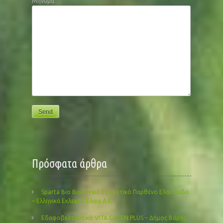
Μήνυμα
Πρόσφατα άρθρα
Sparta Bio Βιολογικό Εξαιρετικό Παρθένο Ελαιόλαδο
– Ελληνικά Εκλεκτά Έλαια Α.Ε.
Εδαφοβελτιωτικό VITA GREEN PLUS – Δήμος Βάρης