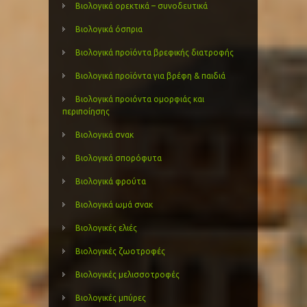
Βιολογικά ορεκτικά – συνοδευτικά
Βιολογικά όσπρια
Βιολογικά προϊόντα βρεφικής διατροφής
Βιολογικά προϊόντα για βρέφη & παιδιά
Βιολογικά προιόντα ομορφιάς και
περιποίησης
Βιολογικά σνακ
Βιολογικά σπορόφυτα
Βιολογικά φρούτα
Βιολογικά ωμά σνακ
Βιολογικές ελιές
Βιολογικές ζωοτροφές
Βιολογικές μελισσοτροφές
Βιολογικές μπύρες