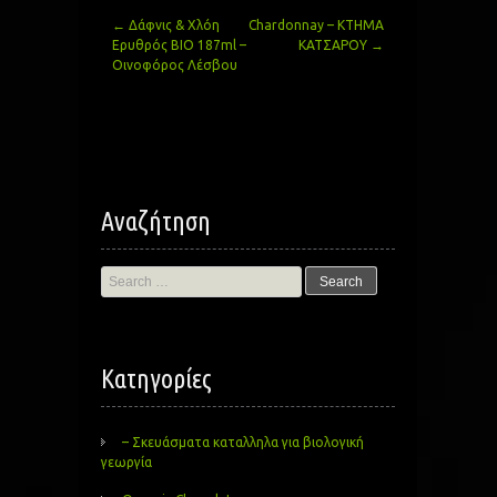
←
Δάφνις & Χλόη
Chardonnay – ΚΤΗΜΑ
Post
Ερυθρός BIO 187ml –
ΚΑΤΣΑΡΟΥ
→
Οινοφόρος Λέσβου
navigation
Αναζήτηση
Search
for:
Kατηγορίες
– Σκευάσματα καταλληλα για βιολογική
γεωργία