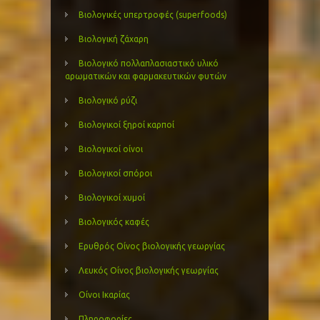
Βιολογικές υπερτροφές (superfoods)
Βιολογική ζάχαρη
Βιολογικό πολλαπλασιαστικό υλικό
αρωματικών και φαρμακευτικών φυτών
Βιολογικό ρύζι
Βιολογικοί ξηροί καρποί
Βιολογικοί οίνοι
Βιολογικοί σπόροι
Βιολογικοί χυμοί
Βιολογικός καφές
Ερυθρός Οίνος βιολογικής γεωργίας
Λευκός Οίνος βιολογικής γεωργίας
Οίνοι Ικαρίας
Πληροφορίες