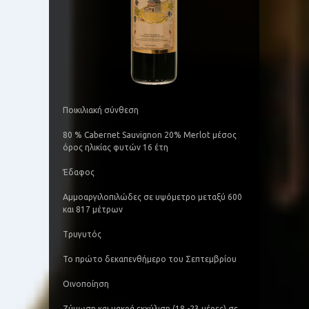
Ποικιλιακή σύνθεση
80 % Cabernet Sauvignon 20% Μerlot μέσος
όρος ηλικίας φυτών 16 έτη
Έδαφος
Aμμοαργιλοπιλώδες σε υψόμετρο μεταξύ 600
και 817 μέτρων
Tρυγυτός
To πρώτο δεκαπενθήμερο του Σεπτεμβρίου
Οινοποίηση
Ζύμωση και μακρά εκχύλιση (18 -23 μέρες) σε