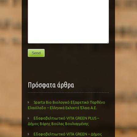
Πρόσφατα άρθρα
Sparta Bio Βιολογικό Εξαιρετικό Παρθένο
Ελαιόλαδο – Ελληνικά Εκλεκτά Έλαια Α.Ε.
Εδαφοβελτιωτικό VITA GREEN PLUS –
Δήμος Βάρης Βούλας Βουλιαγμένης
Εδαφοβελτιωτικό VITA GREEN – Δήμος