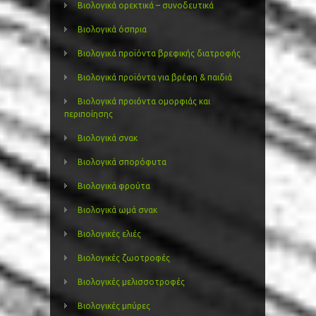
Βιολογικά ορεκτικά – συνοδευτικά
Βιολογικά όσπρια
Βιολογικά προϊόντα βρεφικής διατροφής
Βιολογικά προϊόντα για βρέφη & παιδιά
Βιολογικά προιόντα ομορφιάς και
περιποίησης
Βιολογικά σνακ
Βιολογικά σπορόφυτα
Βιολογικά φρούτα
Βιολογικά ωμά σνακ
Βιολογικές ελιές
Βιολογικές ζωοτροφές
Βιολογικές μελισσοτροφές
Βιολογικές μπύρες