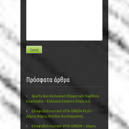
Πρόσφατα άρθρα
Sparta Bio Βιολογικό Εξαιρετικό Παρθένο
Ελαιόλαδο – Ελληνικά Εκλεκτά Έλαια Α.Ε.
Εδαφοβελτιωτικό VITA GREEN PLUS –
Δήμος Βάρης Βούλας Βουλιαγμένης
Εδαφοβελτιωτικό VITA GREEN – Δήμος