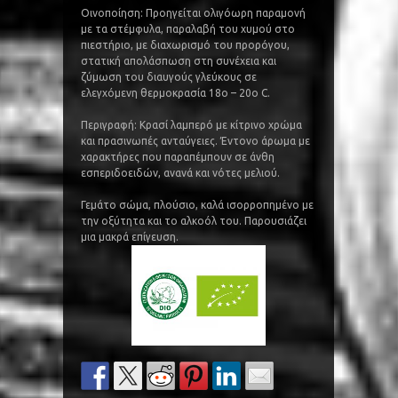
Oινοποίηση: Προηγείται ολιγόωρη παραµονή
µε τα στέµφυλα, παραλαβή του χυµού στο
πιεστήριο, µε διαχωρισµό του προρόγου,
στατική απολάσπωση στη συνέχεια και
ζύµωση του διαυγούς γλεύκους σε
ελεγχόµενη θερµοκρασία 18ο – 20ο C.
Περιγραφή: Κρασί λαµπερό µε κίτρινο χρώµα
και πρασινωπές ανταύγειες. Έντονο άρωµα µε
χαρακτήρες που παραπέµπουν σε άνθη
εσπεριδοειδών, ανανά και νότες µελιού.
Γεµάτο σώµα, πλούσιο, καλά ισορροπηµένο µε
την οξύτητα και το αλκοόλ του. Παρουσιάζει
µια µακρά επίγευση.