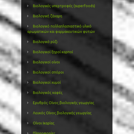
Βιολογικές υπερτροφές (superfoods)
Βιολογική ζάχαρη
Βιολογικό πολλαπλασιαστικό υλικό
αρωματικών και φαρμακευτικών φυτών
Βιολογικό ρύζι
Βιολογικοί ξηροί καρποί
Βιολογικοί οίνοι
Βιολογικοί σπόροι
Βιολογικοί χυμοί
Βιολογικός καφές
Ερυθρός Οίνος βιολογικής γεωργίας
Λευκός Οίνος βιολογικής γεωργίας
Οίνοι Ικαρίας
Πληροφορίες