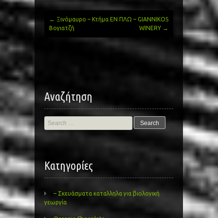
←
Ξινόμαυρο – Κτήμα
ΕΝ ΠΛΩ – GIANNIKOS
Post
Βογιατζή
WINERY
→
navigation
Αναζήτηση
Search
for:
Kατηγορίες
– Σκευάσματα καταλληλα για βιολογική
γεωργία