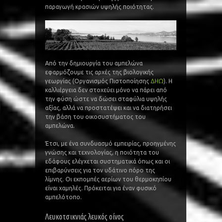
παραγωγή κρασιών υψηλής ποιότητας.
Από την δηµιουργία του αµπελώνα
εφαρµόζουµε τις αρχές της βιολογικής
γεωργίας (Οργανισμός Πιστοποίησης
ΔΗΩ
). Η
καλλιέργεια δεν στοχεύει µόνο να πάρει από
την φύση ώστε να δώσει σταφύλια υψηλής
αξίας, αλλά να προστατέψει και να διατηρήσει
την βάση του οικοσυστήµατος του
αµπελώνα.
Έτσι, µε ένα συνδυασµό εµπειρίας, προηγµένης
γνώσης και τεχνολογίας, η ποιότητα του
εδάφους ελέγχεται συστηµατικά όπως και οι
επιβαρύνσεις για τον υδάτινο πόρο της
λίµνης. Οι εκποµπές αερίων του θερµοκηπίου
είναι χαµηλές. Πρόκειται για έναν φυσικό
αµπελότοπο.
Λευκοτσικνιάς λευκός οίνος