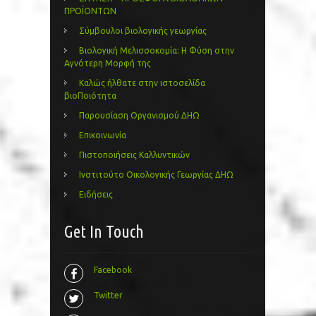
ΠΡΟΪΟΝΤΩΝ
Σύμβουλοι βιολογικής γεωργίας
Βιολογική Μελισσοκομία: Η Φύση στην
Αγνότερη Μορφή της
Καλώς ήλθατε στην ιστοσελίδα
βιοΠοιότητα
Παρουσίαση Οργανισμού ΔΗΩ
Επικοινωνία
Πιστοποιήσεις Καλλυντικών
Ινστιτούτο Οικολογικής Γεωργίας ΔΗΩ
Ειδήσεις
Get In Touch
Facebook
Twitter