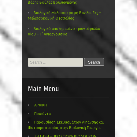
Βάρης Βούλας Βουλιαγμένης
Βιολογική Μελισσοτροφή Βανίλια 2kg –
Μελισσοκομική Θεσσαλίας
Βιολογικό αποξηραμένο τριαντάφυλλο
Χίου – Τ’ Αγιοργούσικα
Search
for:
Main Menu
ΑΡΧΙΚΗ
Προϊόντα
Παρουσίαση Σκευασμάτων Λίπανσης και
Φυτοπροστασίας στην Βιολογική Γεωργία
ΖΗΤΗΣΗ – ΠΡΟΣΦΟΡΑ ΒΙΟΛΟΓΙΚΩΝ