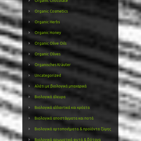
Organic Chocolate
Organic Cosmetics
Organic Herbs
Organic Honey
Organic Olive Oils
Organic Olives
Organisches Kräuter
Uncategorized
Αλάτι με βιολογικά μπαχαρικά
Βιολογικά άλευρα
Βιολογικά αλλαντικά και κρέατα
Βιολογικά αποστάγματα και ποτά
Βιολογικά αρτοποιήματα & προϊόντα ζύμης
Βιολογικά αρωματικά φυτά & βότανα