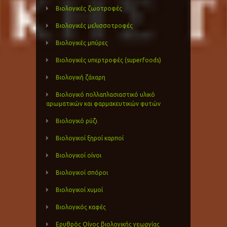
Βιολογικές ζωοτροφές
Βιολογικές μελισσοτροφές
Βιολογικές μπύρες
Βιολογικές υπερτροφές (superfoods)
Βιολογική ζάχαρη
Βιολογικό πολλαπλασιαστικό υλικό
αρωματικών και φαρμακευτικών φυτών
Βιολογικό ρύζι
Βιολογικοί ξηροί καρποί
Βιολογικοί οίνοι
Βιολογικοί σπόροι
Βιολογικοί χυμοί
Βιολογικός καφές
Ερυθρός Οίνος βιολογικής γεωργίας