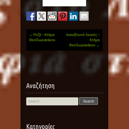
←
Ροζέ – Κτήμα
Λυκοβουνό λευκός –
Post
Θεοδωρακάκου
Κτήμα
Θεοδωρακάκου
→
navigation
Αναζήτηση
Search
for:
Kατηγορίες