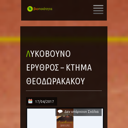
SKIP
TO
CONTENT
ΛΥΚΟΒΟΥΝΌ
ΕΡΥΘΡΌΣ – ΚΤΉΜΑ
ΘΕΟΔΩΡΑΚΆΚΟΥ
17/04/2017
Δεν υπάρχουν Σχόλια