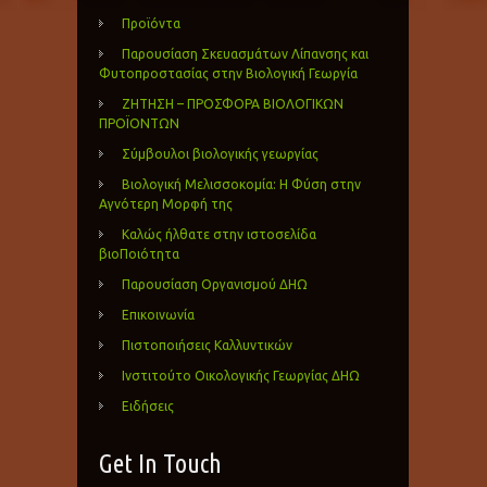
Προϊόντα
Παρουσίαση Σκευασμάτων Λίπανσης και
Φυτοπροστασίας στην Βιολογική Γεωργία
ΖΗΤΗΣΗ – ΠΡΟΣΦΟΡΑ ΒΙΟΛΟΓΙΚΩΝ
ΠΡΟΪΟΝΤΩΝ
Σύμβουλοι βιολογικής γεωργίας
Βιολογική Μελισσοκομία: Η Φύση στην
Αγνότερη Μορφή της
Καλώς ήλθατε στην ιστοσελίδα
βιοΠοιότητα
Παρουσίαση Οργανισμού ΔΗΩ
Επικοινωνία
Πιστοποιήσεις Καλλυντικών
Ινστιτούτο Οικολογικής Γεωργίας ΔΗΩ
Ειδήσεις
Get In Touch