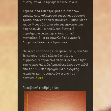
συστηματικά με την αμπελοκαλλιέργεια.
Σήμερα, στα 400 στρέμματα ιδιόκτητων
αμπελώνων, καλλιεργούνται με παραδοσιακό
τρόπο σπάνιες τοπικές ποικιλίες. Η Κυδωνίτσα
και το Μαυρούδι απαντώνται αποκλειστικά
στη Λακωνία. Το ποικιλιακό δυναμικό
συμπληρώνεται με την επίσης τοπική
Μονεμβασιά και τις πανελλαδικά γνωστές
Ασύρτικο, Ροδίτη και Αγιωργίτικο.
Οι μικρές αποδόσεις των αμπελώνων, που δεν
ξεπερνούν τα 800 κιλά ανά στρέμμα,
συμβάλλουν σημαντικά στην υψηλή ποιότητα
των σταφυλιών. Οι Αμπελώνες έχουν ενταχθεί
από το 1996 στο πρόγραμμα βιολογικής
γεωργίας και πιστοποιούνται από τον
οργανισμό
ΔΗΩ
.
Λυκοβουνό ερυθρός οίνος