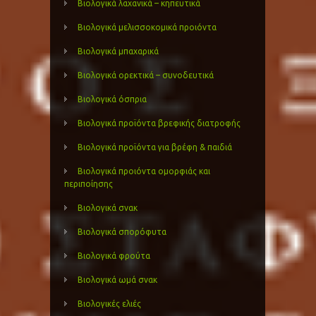
Βιολογικά λαχανικά – κηπευτικά
Βιολογικά μελισσοκομικά προιόντα
Βιολογικά μπαχαρικά
Βιολογικά ορεκτικά – συνοδευτικά
Βιολογικά όσπρια
Βιολογικά προϊόντα βρεφικής διατροφής
Βιολογικά προϊόντα για βρέφη & παιδιά
Βιολογικά προιόντα ομορφιάς και
περιποίησης
Βιολογικά σνακ
Βιολογικά σπορόφυτα
Βιολογικά φρούτα
Βιολογικά ωμά σνακ
Βιολογικές ελιές