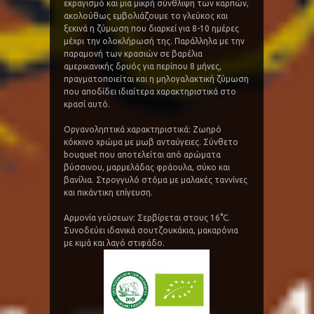
εκραγισμό και μια μικρή σύνθλιψη των καρπών,
ακολούθως εμβολιάζουμε το γλεύκος και
ξεκινά η ζύμωση που διαρκεί για 8-10 ημέρες
μέχρι την ολοκλήρωσή της. Παράλληλα με την
παραμονή των κρασιών σε βαρέλια
αμερικανικής δρυός για περίπου 8 μήνες,
πραγματοποιείται και η μηλογαλακτική ζύμωση
που αποδίδει ιδιαίτερα χαρακτηριστικά στο
κρασί αυτό.
Οργανοληπτικά χαρακτηριστικά: Ζωηρό
κόκκινο χρώμα με μωβ ανταύγειες. Σύνθετο
bouquet που αποτελείται από αρώματα
βύσσινου, μαρμελάδας φράουλα, σύκο και
βανίλια. Στρογγυλό στόμα με μαλακές ταννίνες
και πικάντικη επίγευση.
Αρμονία γεύσεων: Σερβίρεται στους 16°C.
Συνοδεύει ιδανικά σουτζουκάκια, μακαρόνια
με κιμά και λαγό στιφάδο.