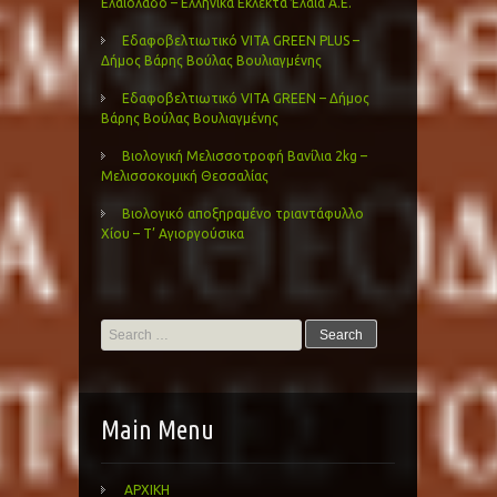
Ελαιόλαδο – Ελληνικά Εκλεκτά Έλαια Α.Ε.
Εδαφοβελτιωτικό VITA GREEN PLUS –
Δήμος Βάρης Βούλας Βουλιαγμένης
Εδαφοβελτιωτικό VITA GREEN – Δήμος
Βάρης Βούλας Βουλιαγμένης
Βιολογική Μελισσοτροφή Βανίλια 2kg –
Μελισσοκομική Θεσσαλίας
Βιολογικό αποξηραμένο τριαντάφυλλο
Χίου – Τ’ Αγιοργούσικα
Search
for:
Main Menu
ΑΡΧΙΚΗ