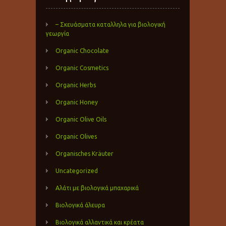
– Σκευάσματα καταλληλα για βιολογική
γεωργία
Organic Chocolate
Organic Cosmetics
Organic Herbs
Organic Honey
Organic Olive Oils
Organic Olives
Organisches Kräuter
Uncategorized
Αλάτι με βιολογικά μπαχαρικά
Βιολογικά άλευρα
Βιολογικά αλλαντικά και κρέατα