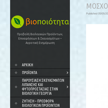
ΜΟΣΧΟ
Published
05/05/2
Προβολή Βιολογικών Προϊόντων,
Επιχειρήσεων & Σκευασμάτων –
Αγροτική Ενημέρωση
SKIP
ΑΡΧΙΚΗ
TO
CONTENT
ΠΡΟΪΌΝΤΑ
ΠΑΡΟΥΣΊΑΣΗ ΣΚΕΥΑΣΜΆΤΩΝ
ΛΊΠΑΝΣΗΣ ΚΑΙ
ΦΥΤΟΠΡΟΣΤΑΣΊΑΣ ΣΤΗΝ
ΒΙΟΛΟΓΙΚΉ ΓΕΩΡΓΊΑ
ΖΗΤΗΣΗ – ΠΡΟΣΦΟΡΑ
ΒΙΟΛΟΓΙΚΩΝ ΠΡΟΪΟΝΤΩΝ