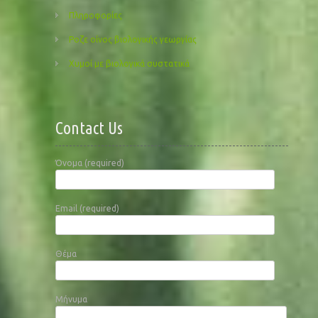
Πληροφορίες
Ροζε οίνος βιολογικής γεωργίας
Χυμοί με βιολογικά συστατικά
Contact Us
Όνομα (required)
Email (required)
Θέμα
Μήνυμα