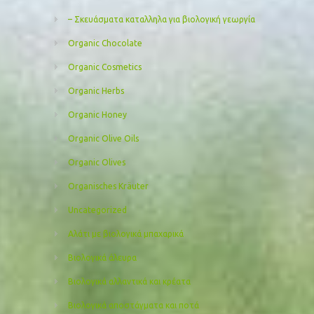
– Σκευάσματα καταλληλα για βιολογική γεωργία
Organic Chocolate
Organic Cosmetics
Organic Herbs
Organic Honey
Organic Olive Oils
Organic Olives
Organisches Kräuter
Uncategorized
Αλάτι με βιολογικά μπαχαρικά
Βιολογικά άλευρα
Βιολογικά αλλαντικά και κρέατα
Βιολογικά αποστάγματα και ποτά