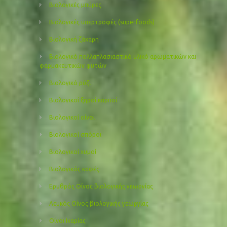
Βιολογικές μπύρες
Βιολογικές υπερτροφές (superfoods)
Βιολογική ζάχαρη
Βιολογικό πολλαπλασιαστικό υλικό αρωματικών και
φαρμακευτικών φυτών
Βιολογικό ρύζι
Βιολογικοί ξηροί καρποί
Βιολογικοί οίνοι
Βιολογικοί σπόροι
Βιολογικοί χυμοί
Βιολογικός καφές
Ερυθρός Οίνος βιολογικής γεωργίας
Λευκός Οίνος βιολογικής γεωργίας
Οίνοι Ικαρίας