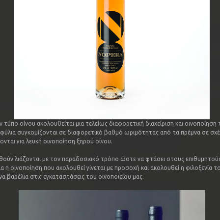
ν τύπο οίνου ακολουθείται μια τελείως διαφορετική διαχείριση και οινοποίηση
αφύλια συγκομίζονται σε διαφορετικό βαθμό ωριμότητας από τα πρέμνα σε σχ
ονται για λευκή οινοποίηση ξηρού οίνου.
ούν λιάζονται με τον παραδοσιακό τρόπο ώστε να φτάσει στους επιθυμητού
ια η οινοποίηση που ακολουθεί γίνεται με προσοχή και ακολουθεί η φιλοξενία τ
να βαρέλια στις εγκαταστάσεις του οινοποιείου μας.