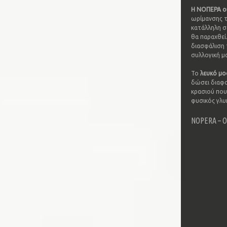
Η ΝΟΠΕΡΑ οι
ωρίμανσης τ
κατάλληλη σ
θα παραχθεί
διασφάλιση τ
συλλογική μ
Το
λευκό μο
δώσει διαφο
κρασιού που
φυσικός γλυ
NOPERA – Ο