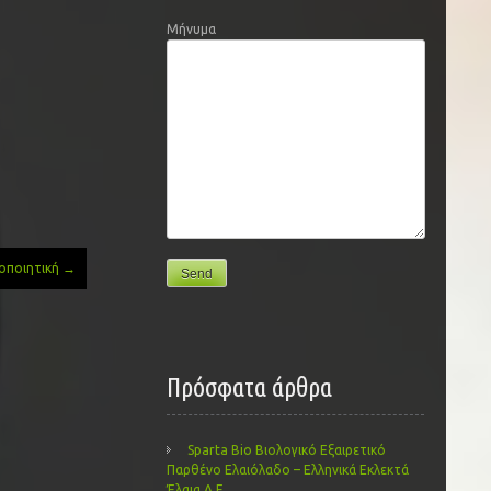
Μήνυμα
οποιητική
→
Πρόσφατα άρθρα
Sparta Bio Βιολογικό Εξαιρετικό
Παρθένο Ελαιόλαδο – Ελληνικά Εκλεκτά
Έλαια Α.Ε.