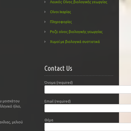
Λευκός Οίνος βιολογικής γεωργίας
Οίνοι Ικαρίας
Πληροφορίες
Ροζε οίνος βιολογικής γεωργίας
Χυμοί με βιολογικά συστατικά
Contact Us
Όνομα (required)
ου μοσχάτου
Email (required)
ληνικό ήλιο,
Θέμα
ίλιας, μελιού