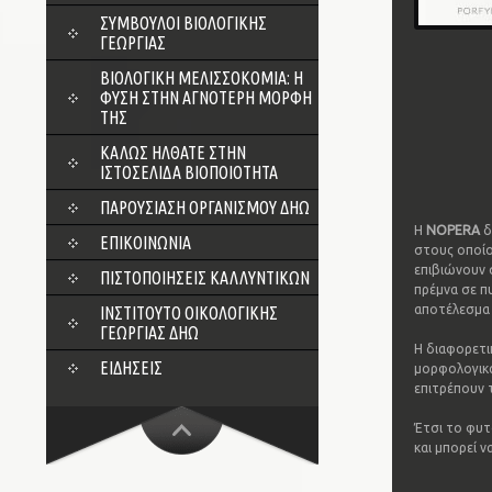
ΣΎΜΒΟΥΛΟΙ ΒΙΟΛΟΓΙΚΉΣ
ΓΕΩΡΓΊΑΣ
ΒΙΟΛΟΓΙΚΉ ΜΕΛΙΣΣΟΚΟΜΊΑ: Η
ΦΎΣΗ ΣΤΗΝ ΑΓΝΌΤΕΡΗ ΜΟΡΦΉ
ΤΗΣ
ΚΑΛΏΣ ΉΛΘΑΤΕ ΣΤΗΝ
ΙΣΤΟΣΕΛΊΔΑ ΒΙΟΠΟΙΌΤΗΤΑ
ΠΑΡΟΥΣΊΑΣΗ ΟΡΓΑΝΙΣΜΟΎ ΔΗΩ
Η
NOPERA
δ
ΕΠΙΚΟΙΝΩΝΊΑ
στους οποίου
επιβιώνουν 
ΠΙΣΤΟΠΟΙΉΣΕΙΣ ΚΑΛΛΥΝΤΙΚΏΝ
πρέμνα σε π
αποτέλεσμα 
ΙΝΣΤΙΤΟΎΤΟ ΟΙΚΟΛΟΓΙΚΉΣ
ΓΕΩΡΓΊΑΣ ΔΗΩ
Η διαφορετι
ΕΙΔΉΣΕΙΣ
μορφολογικά
επιτρέπουν 
Έτσι το φυτό
και μπορεί 