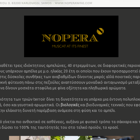
ιαθέτει τρεις ιδιόκτητους αμπελώνες, 40 στρεμμάτων, σε διαφορετικές περιοχ
ς υπάρχουν αμπέλια με μ.ο. ηλικίας 20 έτη οι οποίοι που έχουν προσαρμοστεί 
στις δύσκολες συνθήκες των αναβαθμίδων δίνοντας μικρές αλλά ποιοτικές παρ
υκνή φύτευση πάνω στις πεζούλες αναπτύσσουν μοναδικό ανταγωνισμό μεταξύ
να δίνουν μοσχάτα σταφύλια με φίνα οξύτητα και πληθωρικά αρώματα.
κότητα των τριών terroir δίνει τη δυνατότητα να υπάρχει μια έντονη πολυπλο
, όσο και γευστικά-αρωματικά. Οι
βιολογικές
και βιοδυναμικές τεχνικές που ε
την ελάχιστη δυνατή παρέμβαση ανάμεσα στη φύση και το αμπέλι.
 γίνεται πιο ανθεκτικό σε ασθένειες, αυξάνει με φυσικό τρόπο τα σάκχαρα και 
να δώσει το 100% της ταυτότητάς του στο τελικό προϊόν, το κρασί.