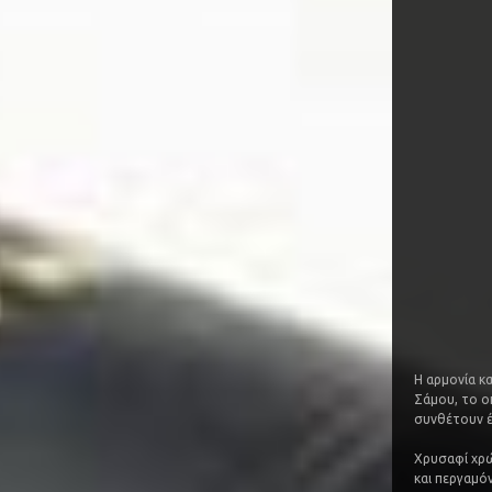
Η αρμονία κ
Σάμου, το ο
συνθέτουν έ
Χρυσαφί χρώ
και περγαμό