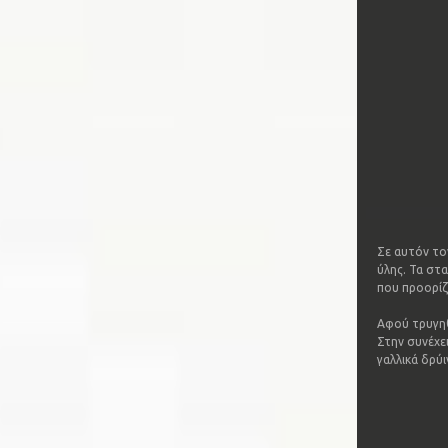
Σε αυτόν το
ύλης. Τα στ
που προορίζ
Αφού τρυγηθ
Στην συνέχε
γαλλικά δρύι