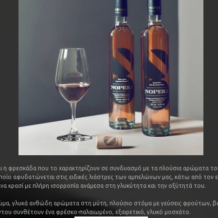
αι η φρεσκάδα που το χαρακτηρίζουν σε συνδυασμό με τα πλούσια αρώματα τ
ποίο αφυδατώνεται στις ειδικές λιάστρες των αμπελώνων μας, κάτω από τον ελ
να κρασί με πλήρη ισορροπία ανάμεσα στη γλυκύτητα και την οξύτητά του.
μα, γλυκά ανθώδη αρώματα στη μύτη, πλούσιο στόμα με γεύσεις φρούτων, βαν
ντου συνθέτουν ένα φρέσκο-παλαιωμένο, εξαιρετικό, γλυκό μοσχάτο.