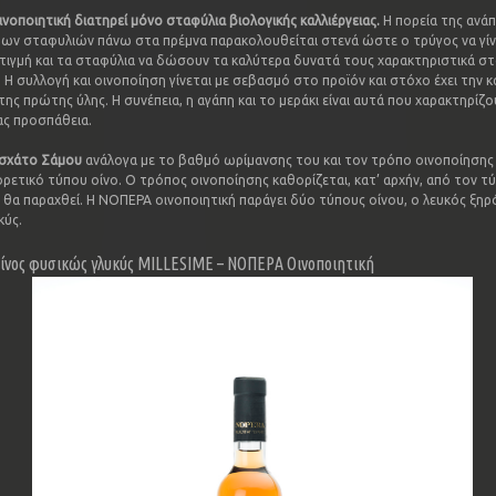
νοποιητική διατηρεί μόνο σταφύλια βιολογικής καλλιέργειας.
Η πορεία της ανάπ
ων σταφυλιών πάνω στα πρέμνα παρακολουθείται στενά ώστε ο τρύγος να γίν
τιγμή και τα σταφύλια να δώσουν τα καλύτερα δυνατά τους χαρακτηριστικά στ
. Η συλλογή και οινοποίηση γίνεται με σεβασμό στο προϊόν και στόχο έχει την 
ης πρώτης ύλης. Η συνέπεια, η αγάπη και το μεράκι είναι αυτά που χαρακτηρίζο
ας προσπάθεια.
σχάτο Σάμου
ανάλογα με το βαθμό ωρίμανσης του και τον τρόπο οινοποίησης 
ρετικό τύπου οίνο. Ο τρόπος οινοποίησης καθορίζεται, κατ’ αρχήν, από τον τ
 θα παραχθεί. Η ΝΟΠΕΡΑ οινοποιητική παράγει δύο τύπους οίνου, ο λευκός ξηρό
κύς.
ίνος φυσικώς γλυκύς MILLESIME – ΝΟΠΕΡΑ Οινοποιητική