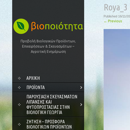
Roya_3
Published
16/11/2
←
Previous
Προβολή Βιολογικών Προϊόντων,
Επιχειρήσεων & Σκευασμάτων –
Αγροτική Ενημέρωση
SKIP
ΑΡΧΙΚΗ
TO
CONTENT
ΠΡΟΪΌΝΤΑ
ΠΑΡΟΥΣΊΑΣΗ ΣΚΕΥΑΣΜΆΤΩΝ
ΛΊΠΑΝΣΗΣ ΚΑΙ
ΦΥΤΟΠΡΟΣΤΑΣΊΑΣ ΣΤΗΝ
ΒΙΟΛΟΓΙΚΉ ΓΕΩΡΓΊΑ
ΖΗΤΗΣΗ – ΠΡΟΣΦΟΡΑ
ΒΙΟΛΟΓΙΚΩΝ ΠΡΟΪΟΝΤΩΝ