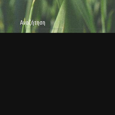
Αναζήτηση
Search
for:
Kατηγορίες
– Σκευάσματα καταλληλα για βιολογική γεωργία
Organic Chocolate
Organic Cosmetics
Organic Herbs
Organic Honey