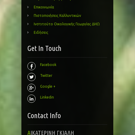
Επικοινωνία
Πιστοποιήσεις Καλλυντικών
Ινστιτούτο Οικολογικής Γεωργίας ΔΗΩ
Ειδήσεις
Get In Touch
Facebook
Twitter
Google +
Linkedin
Contact Info
ΑΙΚΑΤΕΡΙΝΗ ΓΚΙΑΛΗ