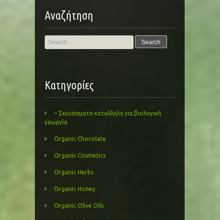
Αναζήτηση
Search
for:
Kατηγορίες
– Σκευάσματα καταλληλα για βιολογική
γεωργία
Organic Chocolate
Organic Cosmetics
Organic Herbs
Organic Honey
Organic Olive Oils