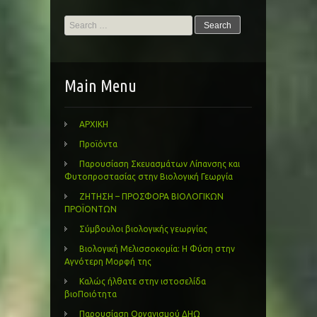
Search
for:
Main Menu
ΑΡΧΙΚΗ
Προϊόντα
Παρουσίαση Σκευασμάτων Λίπανσης και
Φυτοπροστασίας στην Βιολογική Γεωργία
ΖΗΤΗΣΗ – ΠΡΟΣΦΟΡΑ ΒΙΟΛΟΓΙΚΩΝ
ΠΡΟΪΟΝΤΩΝ
Σύμβουλοι βιολογικής γεωργίας
Βιολογική Μελισσοκομία: Η Φύση στην
Αγνότερη Μορφή της
Καλώς ήλθατε στην ιστοσελίδα
βιοΠοιότητα
Παρουσίαση Οργανισμού ΔΗΩ