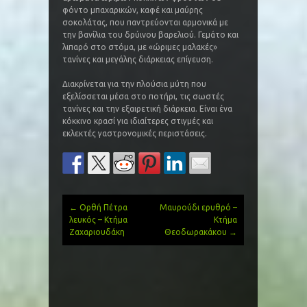
φόντο μπαχαρικών, καφέ και μαύρης
σοκολάτας, που παντρεύονται αρμονικά με
την βανίλια του δρύινου βαρελιού. Γεμάτο και
λιπαρό στο στόμα, με «ώριμες μαλακές»
τανίνες και μεγάλης διάρκειας επίγευση.
Διακρίνεται για την πλούσια μύτη που
εξελίσσεται μέσα στο ποτήρι, τις σωστές
τανίνες και την εξαιρετική διάρκεια. Είναι ένα
κόκκινο κρασί για ιδιαίτερες στιγμές και
εκλεκτές γαστρονομικές περιστάσεις.
←
Ορθή Πέτρα
Μαυρούδι ερυθρό –
Post
λευκός – Κτήμα
Κτήμα
Ζαχαριουδάκη
Θεοδωρακάκου
→
navigation