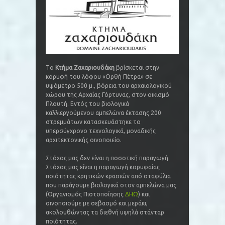
Tο
Κτήμα Ζαχαριουδάκη
βρίσκεται στην
κορυφή του λόφου «Ορθή Πέτρα» σε
υψόμετρο 500 μ., βόρεια του αρχαιολογικού
χώρου της Αρχαίας Γόρτυνας, στον οικισμό
Πλουτή. Εντός του βιολογικά
καλλιεργούμενου αμπελώνα έκτασης 200
στρεμμάτων κατασκευάστηκε το
υπερσύγχρονο τεχνολογικά, μοναδικής
αρχιτεκτονικής οινοποιείο.
Στόχος μας δεν είναι η ποσοτική παραγωγή.
Στόχος μας είναι η παραγωγή κορυφαίας
ποιότητας κρητικών κρασιών από σταφύλια
που παράγουμε βιολογικά στον αμπελώνα μας
(Οργανισμός Πιστοποίησης
ΔΗΩ
) και
οινοποιούμε με σεβασμό και μεράκι,
ακολουθώντας τα διεθνή υψηλά στάνταρ
ποιότητας.