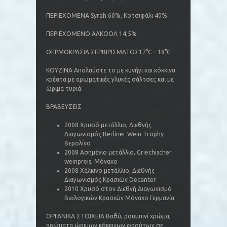
ΠΕΡΙΕΧΟΜΕΝΑ Syrah 60%, Κοτσιφάλι 40%
ΠΕΡΙΕΧΟΜΕΝΟ ΑΛΚΟΟΛ 14,5%
ΘΕΡΜΟΚΡΑΣΙΑ ΣΕΡΒΙΡΙΣΜΑΤΟΣ17°C – 18°C.
ΚΟΥΖΙΝΑ Απολαύστε το με κυνήγι και κόκκινα
κρέατα με αρωματικές γλυκές σάλτσες και με
ώριμα τυριά.
ΒΡΑΒΕΥΣΕΙΣ
2008 Χρυσό μετάλλιο, Διεθνής
Διαγωνισμός Berliner Wein Trophy
Βερολίνο
2008 Ασημένιο μετάλλιο, Griechischer
weinpreis, Μόναχο
2008 Χάλκινο μετάλλιο, Διεθνής
Διαγωνισμός Κρασιών Decanter
2010 Xρυσό στον Διεθνή Διαγωνισμό
Βιολογικών Κρασιών Μόναχο Γερμανία
ΟΡΓΑΝΙΚΑ ΣΤΟΙΧΕΙΑ Βαθύ, ρουμπινί χρώμα,
αρώματα ώριμων κόκκινων φρούτων σε