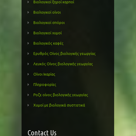
Βιολογικοί ξηροί καρποί
Βιολογικοί οίνοι
Βιολογικοί σπόροι
Βιολογικοί χυμοί
Βιολογικός καφές
Ερυθρός Οίνος βιολογικής γεωργίας
Λευκός Οίνος βιολογικής γεωργίας
Οίνοι Ικαρίας
Πληροφορίες
Ροζε οίνος βιολογικής γεωργίας
Χυμοί με βιολογικά συστατικά
Contact Us