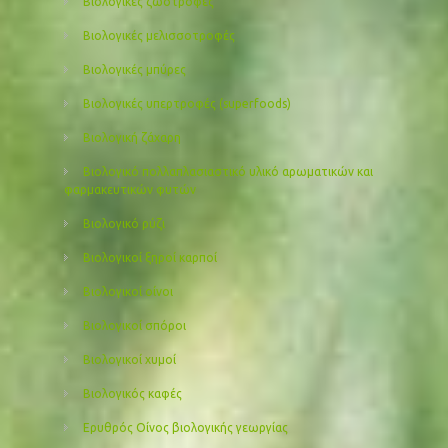
Βιολογικές ζωοτροφές
Βιολογικές μελισσοτροφές
Βιολογικές μπύρες
Βιολογικές υπερτροφές (superfoods)
Βιολογική ζάχαρη
Βιολογικό πολλαπλασιαστικό υλικό αρωματικών και
φαρμακευτικών φυτών
Βιολογικό ρύζι
Βιολογικοί ξηροί καρποί
Βιολογικοί οίνοι
Βιολογικοί σπόροι
Βιολογικοί χυμοί
Βιολογικός καφές
Ερυθρός Οίνος βιολογικής γεωργίας