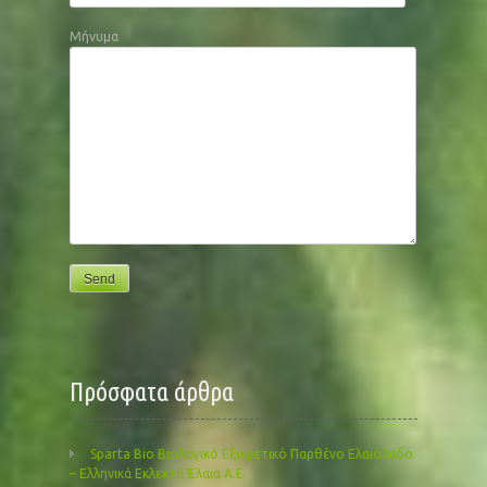
Μήνυμα
Πρόσφατα άρθρα
Sparta Bio Βιολογικό Εξαιρετικό Παρθένο Ελαιόλαδο
– Ελληνικά Εκλεκτά Έλαια Α.Ε.