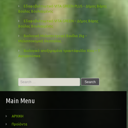
Εδαφοβελτιωτικό VITA GREEN PLUS – Δήμος Βάρης
Βούλας Βουλιαγμένης
Εδαφοβελτιωτικό VITA GREEN – Δήμος Βάρης
Βούλας Βουλιαγμένης
Βιολογική Μελισσοτροφή Βανίλια 2kg –
Μελισσοκομική Θεσσαλίας
Βιολογικό αποξηραμένο τριαντάφυλλο Χίου – Τ’
Αγιοργούσικα
Search
for:
Main Menu
ΑΡΧΙΚΗ
Προϊόντα