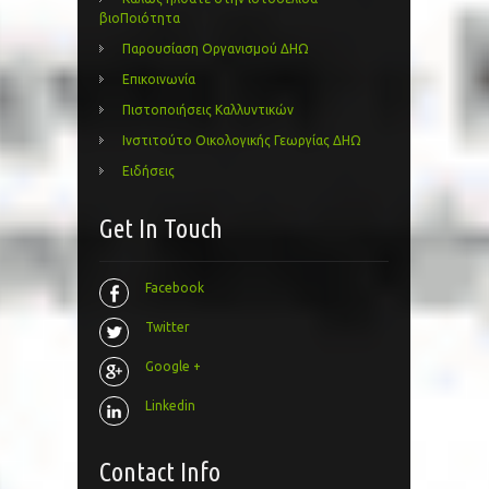
βιοΠοιότητα
Παρουσίαση Οργανισμού ΔΗΩ
Επικοινωνία
Πιστοποιήσεις Καλλυντικών
Ινστιτούτο Οικολογικής Γεωργίας ΔΗΩ
Ειδήσεις
Get In Touch
Facebook
Twitter
Google +
Linkedin
Contact Info