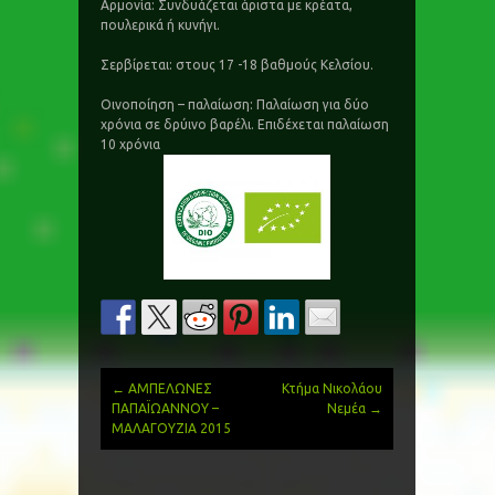
Αρμονία: Συνδυάζεται άριστα με κρέατα,
πουλερικά ή κυνήγι.
Σερβίρεται: στους 17 -18 βαθμούς Κελσίου.
Οινοποίηση – παλαίωση: Παλαίωση για δύο
χρόνια σε δρύινο βαρέλι. Επιδέχεται παλαίωση
10 χρόνια
←
ΑΜΠΕΛΩΝΕΣ
Κτήμα Νικολάου
Post
ΠΑΠΑΪΩΑΝΝΟΥ –
Νεμέα
→
ΜΑΛΑΓΟΥΖΙΑ 2015
navigation