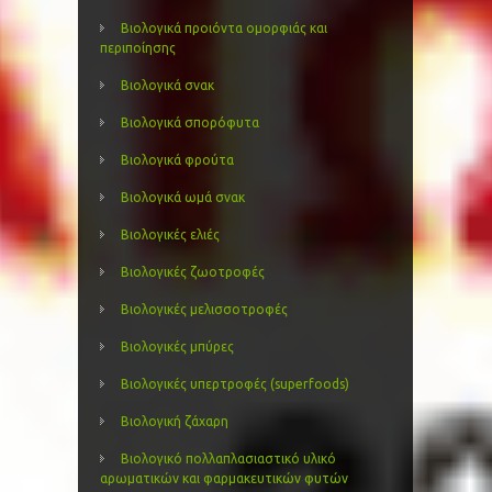
Βιολογικά προιόντα ομορφιάς και
περιποίησης
Βιολογικά σνακ
Βιολογικά σπορόφυτα
Βιολογικά φρούτα
Βιολογικά ωμά σνακ
Βιολογικές ελιές
Βιολογικές ζωοτροφές
Βιολογικές μελισσοτροφές
Βιολογικές μπύρες
Βιολογικές υπερτροφές (superfoods)
Βιολογική ζάχαρη
Βιολογικό πολλαπλασιαστικό υλικό
αρωματικών και φαρμακευτικών φυτών