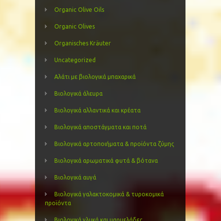
Organic Olive Oils
Organic Olives
Organisches Kräuter
Uncategorized
Αλάτι με βιολογικά μπαχαρικά
Βιολογικά άλευρα
Βιολογικά αλλαντικά και κρέατα
Βιολογικά αποστάγματα και ποτά
Βιολογικά αρτοποιήματα & προϊόντα ζύμης
Βιολογικά αρωματικά φυτά & βότανα
Βιολογικά αυγά
Βιολογικά γαλακτοκομικά & τυροκομικά
προϊόντα
Βιολογικά γλυκά και μαρμελάδες