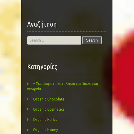
Αναζήτηση
Search
for:
Kατηγορίες
– Σκευάσματα καταλληλα για βιολογική
γεωργία
Organic Chocolate
Organic Cosmetics
Organic Herbs
Organic Honey