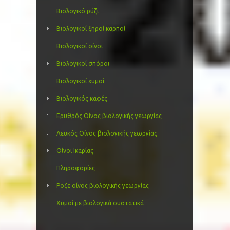
Βιολογικό ρύζι
Βιολογικοί ξηροί καρποί
Βιολογικοί οίνοι
Βιολογικοί σπόροι
Βιολογικοί χυμοί
Βιολογικός καφές
Ερυθρός Οίνος βιολογικής γεωργίας
Λευκός Οίνος βιολογικής γεωργίας
Οίνοι Ικαρίας
Πληροφορίες
Ροζε οίνος βιολογικής γεωργίας
Χυμοί με βιολογικά συστατικά