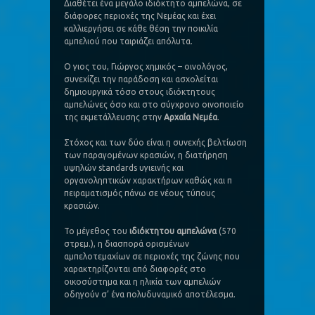
Διαθέτει ένα μεγάλο ιδιόκτητο αμπελώνα, σε
διάφορες περιοχές της Νεμέας και έχει
καλλιεργήσει σε κάθε θέση την ποικιλία
αμπελιού που ταιριάζει απόλυτα.
Ο γιος του, Γιώργος χημικός – οινολόγος,
συνεχίζει την παράδοση και ασχολείται
δημιουργικά τόσο στους ιδιόκτητους
αμπελώνες όσο και στο σύγχρονο οινοποιείο
της εκμετάλλευσης στην
Αρχαία Νεμέα
.
Στόχος και των δύο είναι η συνεχής βελτίωση
των παραγομένων κρασιών, η διατήρηση
υψηλών standards υγιεινής και
οργανοληπτικών χαρακτήρων καθώς και π
πειραματισμός πάνω σε νέους τύπους
κρασιών.
Το μέγεθος του
ιδιόκτητου αμπελώνα
(570
στρεμ.), η διασπορά ορισμένων
αμπελοτεμαχίων σε περιοχές της ζώνης που
χαρακτηρίζονται από διαφορές στο
οικοσύστημα και η ηλικία των αμπελιών
οδηγούν σ’ ένα πολυδυναμικό αποτέλεσμα.