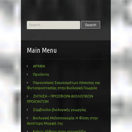
Search
for:
Main Menu
ΑΡΧΙΚΗ
Προϊόντα
Παρουσίαση Σκευασμάτων Λίπανσης και
Φυτοπροστασίας στην Βιολογική Γεωργία
ΖΗΤΗΣΗ – ΠΡΟΣΦΟΡΑ ΒΙΟΛΟΓΙΚΩΝ
ΠΡΟΪΟΝΤΩΝ
Σύμβουλοι βιολογικής γεωργίας
Βιολογική Μελισσοκομία: Η Φύση στην
Αγνότερη Μορφή της
Καλώς ήλθατε στην ιστοσελίδα