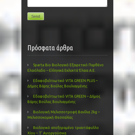
Πρόσφατα άρθρα
Sparta Bio Βιολογικό Εξαιρετικό Παρθένο
Ελαιόλαδο – Ελληνικά Εκλεκτά Έλαια Α.Ε.
Εδαφοβελτιωτικό VITA GREEN PLUS –
Δήμος Βάρης Βούλας Βουλιαγμένης
Εδαφοβελτιωτικό VITA GREEN – Δήμος
Βάρης Βούλας Βουλιαγμένης
Βιολογική Μελισσοτροφή Βανίλια 2kg –
Μελισσοκομική Θεσσαλίας
Βιολογικό αποξηραμένο τριαντάφυλλο
Χίου – Τ’ Αγιοργούσικα