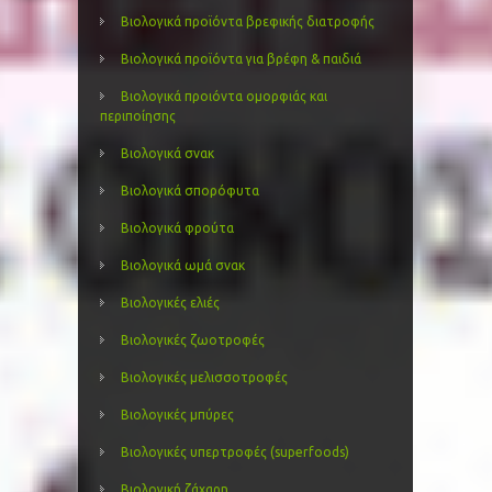
Βιολογικά προϊόντα βρεφικής διατροφής
Βιολογικά προϊόντα για βρέφη & παιδιά
Βιολογικά προιόντα ομορφιάς και
περιποίησης
Βιολογικά σνακ
Βιολογικά σπορόφυτα
Βιολογικά φρούτα
Βιολογικά ωμά σνακ
Βιολογικές ελιές
Βιολογικές ζωοτροφές
Βιολογικές μελισσοτροφές
Βιολογικές μπύρες
Βιολογικές υπερτροφές (superfoods)
Βιολογική ζάχαρη