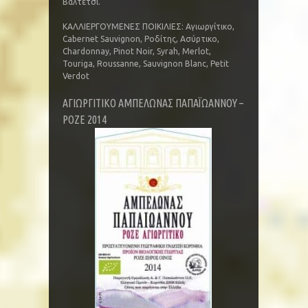
Βαλτέτσι.
ΚΑΛΛΙΕΡΓΟΥΜΕΝΕΣ ΠΟΙΚΙΛΙΕΣ: Αγιωργίτικο,
Cabernet Sauvignon, Ροδίτης, Ασύρτικο,
Chardonnay, Pinot Noir, Syrah, Merlot,
Touriga, Roussanne, Sauvignon Blanc, Petit
Verdot
ΑΓΙΩΡΓΙΤΙΚΟ ΑΜΠΕΛΩΝΑΣ ΠΑΠΑΪΩΑΝΝΟΥ –
ΡΟΖΕ 2014