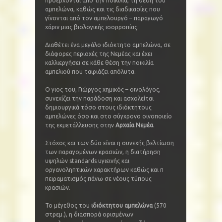
προέρχονται από την ποικιλία, τη θέση του
αμπελώνα, καθώς και τις διαδικασίες που
γίνονται από τον αμπελουργό – παραγωγό
χάριν μιας βιολογικής ισορροπίας.
Διαθέτει ένα μεγάλο ιδιόκτητο αμπελώνα, σε
διάφορες περιοχές της Νεμέας και έχει
καλλιεργήσει σε κάθε θέση την ποικιλία
αμπελιού που ταιριάζει απόλυτα.
Ο γιος του, Γιώργος χημικός – οινολόγος,
συνεχίζει την παράδοση και ασχολείται
δημιουργικά τόσο στους ιδιόκτητους
αμπελώνες όσο και στο σύγχρονο οινοποιείο
της εκμετάλλευσης στην
Αρχαία Νεμέα
.
Στόχος και των δύο είναι η συνεχής βελτίωση
των παραγομένων κρασιών, η διατήρηση
υψηλών standards υγιεινής και
οργανοληπτικών χαρακτήρων καθώς και π
πειραματισμός πάνω σε νέους τύπους
κρασιών.
Το μέγεθος του
ιδιόκτητου αμπελώνα
(570
στρεμ.), η διασπορά ορισμένων