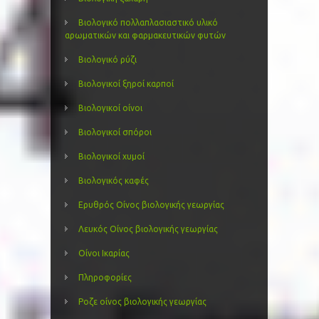
Βιολογικό πολλαπλασιαστικό υλικό
αρωματικών και φαρμακευτικών φυτών
Βιολογικό ρύζι
Βιολογικοί ξηροί καρποί
Βιολογικοί οίνοι
Βιολογικοί σπόροι
Βιολογικοί χυμοί
Βιολογικός καφές
Ερυθρός Οίνος βιολογικής γεωργίας
Λευκός Οίνος βιολογικής γεωργίας
Οίνοι Ικαρίας
Πληροφορίες
Ροζε οίνος βιολογικής γεωργίας