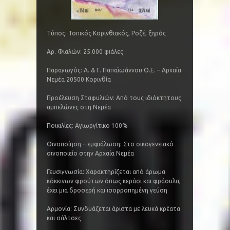
Τύπος: Τοπικός Κορινθιακός, Ροζέ, ξηρός
Αρ. Φιαλών: 25.000 φιάλες
Παραγωγός: Α. & Γ. Παπαϊωάννου Ο.Ε. – Αρχαία
Νεμέα 20500 Κορινθία
Προέλευση Σταφυλιών: Από τους ιδιόκτητους
αμπελώνες στη Νεμέα
Ποικιλίες: Αγιωργίτικο 100%
Οινοποίηση – εμφιάλωση: Στο οικογενειακό
οινοποιείο στην Αρχαία Νεμέα
Γευσιγνωσία: Χαρακτηρίζεται από άρωμα
κόκκινων φρούτων όπως κεράσι και φράουλα,
έχει μια δροσερή και ισορροπημένη γεύση
Αρμονία: Συνδυάζεται άριστα με λευκά κρέατα
και σάλτσες