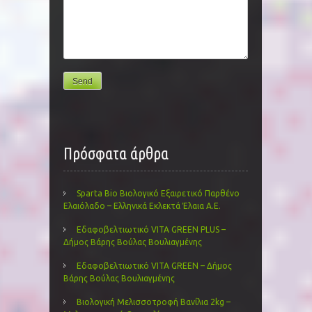
Πρόσφατα άρθρα
Sparta Bio Βιολογικό Εξαιρετικό Παρθένο
Ελαιόλαδο – Ελληνικά Εκλεκτά Έλαια Α.Ε.
Εδαφοβελτιωτικό VITA GREEN PLUS –
Δήμος Βάρης Βούλας Βουλιαγμένης
Εδαφοβελτιωτικό VITA GREEN – Δήμος
Βάρης Βούλας Βουλιαγμένης
Βιολογική Μελισσοτροφή Βανίλια 2kg –