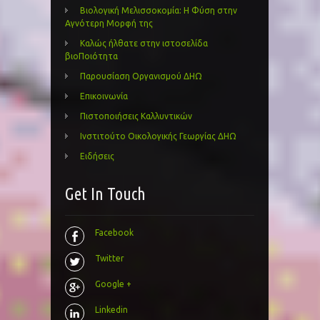
Βιολογική Μελισσοκομία: Η Φύση στην
Αγνότερη Μορφή της
Καλώς ήλθατε στην ιστοσελίδα
βιοΠοιότητα
Παρουσίαση Οργανισμού ΔΗΩ
Επικοινωνία
Πιστοποιήσεις Καλλυντικών
Ινστιτούτο Οικολογικής Γεωργίας ΔΗΩ
Ειδήσεις
Get In Touch
Facebook
Twitter
Google +
Linkedin