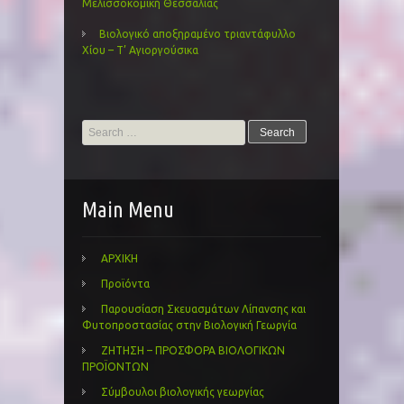
Μελισσοκομική Θεσσαλίας
Βιολογικό αποξηραμένο τριαντάφυλλο
Χίου – Τ’ Αγιοργούσικα
Search
for:
Main Menu
ΑΡΧΙΚΗ
Προϊόντα
Παρουσίαση Σκευασμάτων Λίπανσης και
Φυτοπροστασίας στην Βιολογική Γεωργία
ΖΗΤΗΣΗ – ΠΡΟΣΦΟΡΑ ΒΙΟΛΟΓΙΚΩΝ
ΠΡΟΪΟΝΤΩΝ
Σύμβουλοι βιολογικής γεωργίας