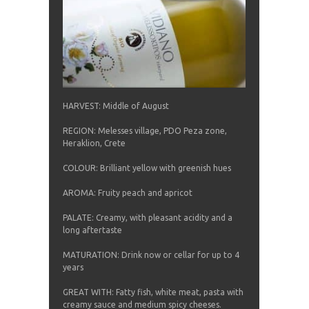
HARVEST: Middle of August
REGION: Μelesses village, PDO Peza zone,
Heraklion, Crete
COLOUR: Brilliant yellow with greenish hues
AROMA: Fruity peach and apricot
PALATE: Creamy, with pleasant acidity and a
long aftertaste
MATURATION: Drink now or cellar for up to 4
years
GREAT WITH: Fatty fish, white meat, pasta with
creamy sauce and medium spicy cheeses.