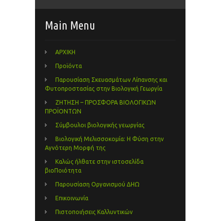
Main Menu
ΑΡΧΙΚΗ
Προϊόντα
Παρουσίαση Σκευασμάτων Λίπανσης και
Φυτοπροστασίας στην Βιολογική Γεωργία
ΖΗΤΗΣΗ – ΠΡΟΣΦΟΡΑ ΒΙΟΛΟΓΙΚΩΝ
ΠΡΟΪΟΝΤΩΝ
Σύμβουλοι βιολογικής γεωργίας
Βιολογική Μελισσοκομία: Η Φύση στην
Αγνότερη Μορφή της
Καλώς ήλθατε στην ιστοσελίδα
βιοΠοιότητα
Παρουσίαση Οργανισμού ΔΗΩ
Επικοινωνία
Πιστοποιήσεις Καλλυντικών