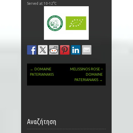
Served at 10-12°C
←
DOMAINE
MELISSINOS ROSE –
Post
PATERIANAKIS
DOMAINE
PATERIANAKIS
→
navigation
Αναζήτηση