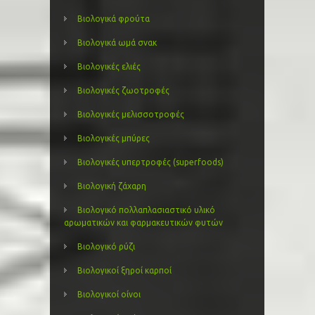
Βιολογικά φρούτα
Βιολογικά ωμά σνακ
Βιολογικές ελιές
Βιολογικές ζωοτροφές
Βιολογικές μελισσοτροφές
Βιολογικές μπύρες
Βιολογικές υπερτροφές (superfoods)
Βιολογική ζάχαρη
Βιολογικό πολλαπλασιαστικό υλικό
αρωματικών και φαρμακευτικών φυτών
Βιολογικό ρύζι
Βιολογικοί ξηροί καρποί
Βιολογικοί οίνοι