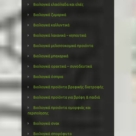
Βιολογικά ελαιόλαδα και ελιές
Βιολογικά ζυμαρικά
Βιολογικά καλλυντικά
Βιολογικά λαχανικά – κηπευτικά
Βιολογικά μελισσοκομικά προιόντα
Βιολογικά μπαχαρικά
Βιολογικά ορεκτικά – συνοδευτικά
Βιολογικά όσπρια
Βιολογικά προϊόντα βρεφικής διατροφής
Βιολογικά προϊόντα για βρέφη & παιδιά
Βιολογικά προιόντα ομορφιάς και
περιποίησης
Βιολογικά σνακ
Βιολογικά σπορόφυτα