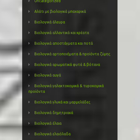
Uncategorized
Αλάτι με βιολογικά μπαχαρικά
Βιολογικά άλευρα
Βιολογικά αλλαντικά και κρέατα
Βιολογικά αποστάγματα και ποτά
Βιολογικά αρτοποιήματα & προϊόντα ζύμης
Βιολογικά αρωματικά φυτά & βότανα
Βιολογικά αυγά
Βιολογικά γαλακτοκομικά & τυροκομικά
προϊόντα
Βιολογικά γλυκά και μαρμελάδες
Βιολογικά δημητριακά
Βιολογικά έλαια
Βιολογικά ελαιόλαδα