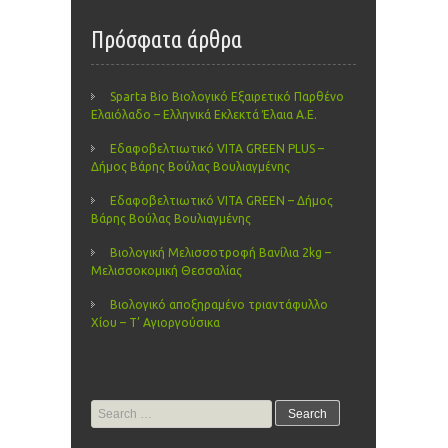
Πρόσφατα άρθρα
Sparta Bio Βιολογικό Εξαιρετικό Παρθένο
Ελαιόλαδο – Ελληνικά Εκλεκτά Έλαια Α.Ε.
Εδαφοβελτιωτικό VITA GREEN PLUS –
Δήμος Βάρης Βούλας Βουλιαγμένης
Εδαφοβελτιωτικό VITA GREEN – Δήμος
Βάρης Βούλας Βουλιαγμένης
Βιολογική Μελισσοτροφή Βανίλια 2kg –
Μελισσοκομική Θεσσαλίας
Βιολογικό αποξηραμένο τριαντάφυλλο
Χίου – Τ’ Αγιοργούσικα
Search
for: