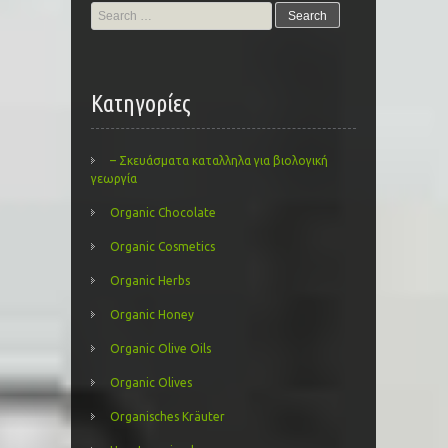
Search
for:
Kατηγορίες
– Σκευάσματα καταλληλα για βιολογική
γεωργία
Organic Chocolate
Organic Cosmetics
Organic Herbs
Organic Honey
Organic Olive Oils
Organic Olives
Organisches Kräuter