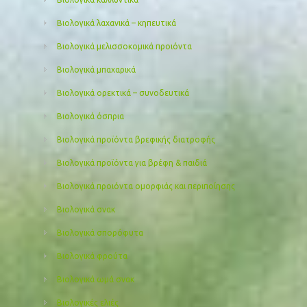
Βιολογικά λαχανικά – κηπευτικά
Βιολογικά μελισσοκομικά προιόντα
Βιολογικά μπαχαρικά
Βιολογικά ορεκτικά – συνοδευτικά
Βιολογικά όσπρια
Βιολογικά προϊόντα βρεφικής διατροφής
Βιολογικά προϊόντα για βρέφη & παιδιά
Βιολογικά προιόντα ομορφιάς και περιποίησης
Βιολογικά σνακ
Βιολογικά σπορόφυτα
Βιολογικά φρούτα
Βιολογικά ωμά σνακ
Βιολογικές ελιές