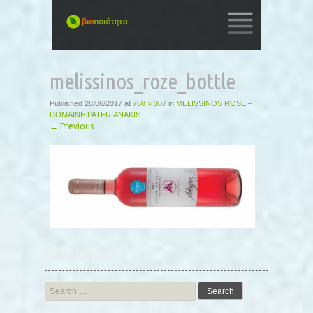
SKIP
TO
melissinos_roze_bottle
CONTENT
Published
28/06/2017
at
768 × 307
in
MELISSINOS ROSE –
DOMAINE PATERIANAKIS
←
Previous
Αναζήτηση
Search
for: