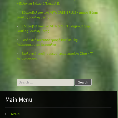
– Ελληνικά Εκλεκτά Έλαια Α.Ε.
Εδαφοβελτιωτικό VITA GREEN PLUS – Δήμος Βάρης
Βούλας Βουλιαγμένης
Εδαφοβελτιωτικό VITA GREEN – Δήμος Βάρης
Βούλας Βουλιαγμένης
Βιολογική Μελισσοτροφή Βανίλια 2kg –
Μελισσοκομική Θεσσαλίας
Βιολογικό αποξηραμένο τριαντάφυλλο Χίου – Τ’
Αγιοργούσικα
Search
for:
Main Menu
ΑΡΧΙΚΗ