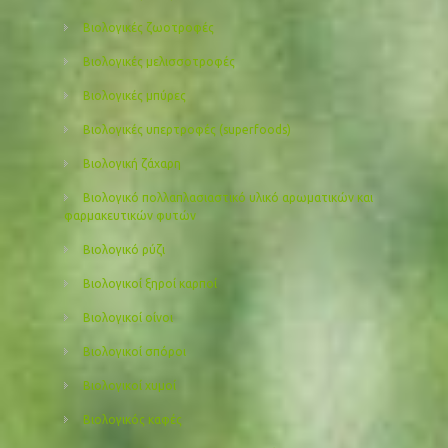
Βιολογικές ζωοτροφές
Βιολογικές μελισσοτροφές
Βιολογικές μπύρες
Βιολογικές υπερτροφές (superfoods)
Βιολογική ζάχαρη
Βιολογικό πολλαπλασιαστικό υλικό αρωματικών και
φαρμακευτικών φυτών
Βιολογικό ρύζι
Βιολογικοί ξηροί καρποί
Βιολογικοί οίνοι
Βιολογικοί σπόροι
Βιολογικοί χυμοί
Βιολογικός καφές