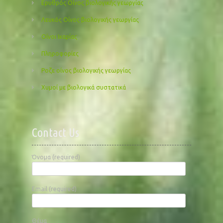
Ερυθρός Οίνος βιολογικής γεωργίας
Λευκός Οίνος βιολογικής γεωργίας
Οίνοι Ικαρίας
Πληροφορίες
Ροζε οίνος βιολογικής γεωργίας
Χυμοί με βιολογικά συστατικά
Contact Us
Όνομα (required)
Email (required)
Θέμα