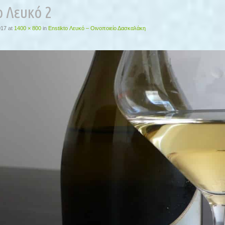
o Λευκό 2
017
at
1400 × 800
in
Enstikto Λευκό – Οινοποιείο Δασκαλάκη