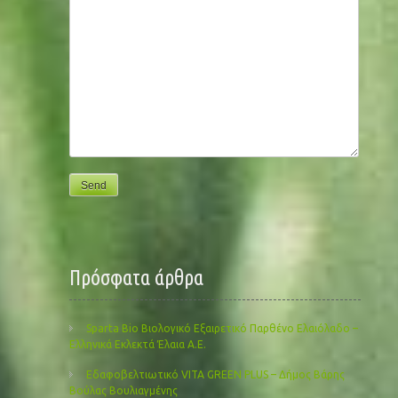
Πρόσφατα άρθρα
Sparta Bio Βιολογικό Εξαιρετικό Παρθένο Ελαιόλαδο –
Ελληνικά Εκλεκτά Έλαια Α.Ε.
Εδαφοβελτιωτικό VITA GREEN PLUS – Δήμος Βάρης
Βούλας Βουλιαγμένης