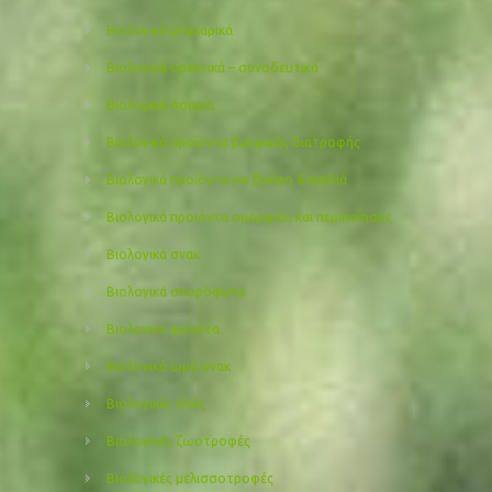
Βιολογικά μπαχαρικά
Βιολογικά ορεκτικά – συνοδευτικά
Βιολογικά όσπρια
Βιολογικά προϊόντα βρεφικής διατροφής
Βιολογικά προϊόντα για βρέφη & παιδιά
Βιολογικά προιόντα ομορφιάς και περιποίησης
Βιολογικά σνακ
Βιολογικά σπορόφυτα
Βιολογικά φρούτα
Βιολογικά ωμά σνακ
Βιολογικές ελιές
Βιολογικές ζωοτροφές
Βιολογικές μελισσοτροφές