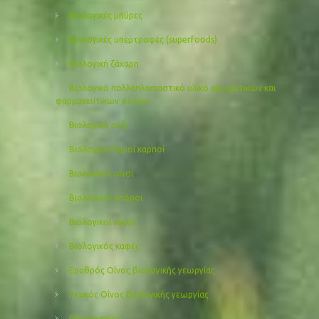
Βιολογικές μπύρες
Βιολογικές υπερτροφές (superfoods)
Βιολογική ζάχαρη
Βιολογικό πολλαπλασιαστικό υλικό αρωματικών και
φαρμακευτικών φυτών
Βιολογικό ρύζι
Βιολογικοί ξηροί καρποί
Βιολογικοί οίνοι
Βιολογικοί σπόροι
Βιολογικοί χυμοί
Βιολογικός καφές
Ερυθρός Οίνος βιολογικής γεωργίας
Λευκός Οίνος βιολογικής γεωργίας
Οίνοι Ικαρίας