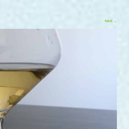
Next
→