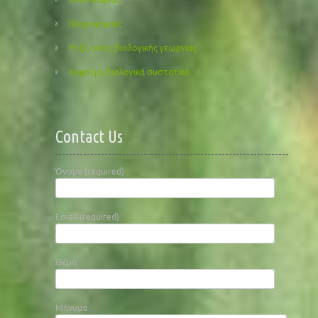
Πληροφορίες
Ροζε οίνος βιολογικής γεωργίας
Χυμοί με βιολογικά συστατικά
Contact Us
Όνομα (required)
Email (required)
Θέμα
Μήνυμα