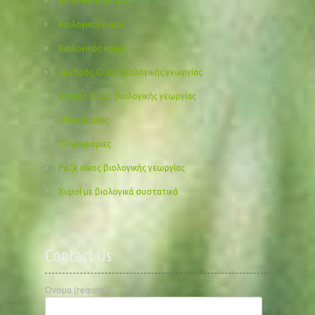
Βιολογικοί σπόροι
Βιολογικοί χυμοί
Βιολογικός καφές
Ερυθρός Οίνος βιολογικής γεωργίας
Λευκός Οίνος βιολογικής γεωργίας
Οίνοι Ικαρίας
Πληροφορίες
Ροζε οίνος βιολογικής γεωργίας
Χυμοί με βιολογικά συστατικά
Contact Us
Όνομα (required)