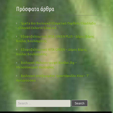
Πρόσφατα άρθρα
Sparta Bio Βιολογικό Εξαιρετικό Παρθένο Ελαιόλαδο
– Ελληνικά Εκλεκτά Έλαια Α.Ε.
Εδαφοβελτιωτικό VITA GREEN PLUS – Δήμος Βάρης
Βούλας Βουλιαγμένης
Εδαφοβελτιωτικό VITA GREEN – Δήμος Βάρης
Βούλας Βουλιαγμένης
Βιολογική Μελισσοτροφή Βανίλια 2kg –
Μελισσοκομική Θεσσαλίας
Βιολογικό αποξηραμένο τριαντάφυλλο Χίου – Τ’
Αγιοργούσικα
Search
for: