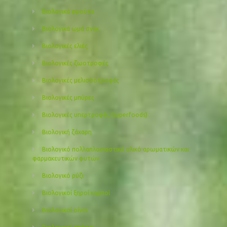
Βιολογικά φρούτα
Βιολογικά ωμά σνακ
Βιολογικές ελιές
Βιολογικές ζωοτροφές
Βιολογικές μελισσοτροφές
Βιολογικές μπύρες
Βιολογικές υπερτροφές (superfoods)
Βιολογική ζάχαρη
Βιολογικό πολλαπλασιαστικό υλικό αρωματικών και
φαρμακευτικών φυτών
Βιολογικό ρύζι
Βιολογικοί ξηροί καρποί
Βιολογικοί οίνοι