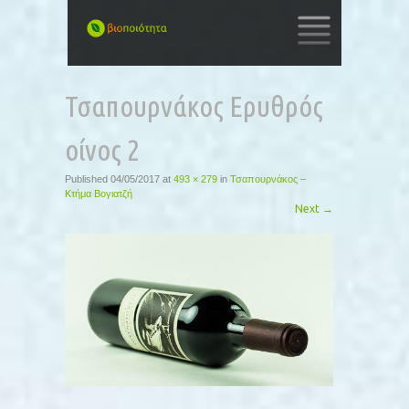
SKIP
TO
Τσαπουρνάκος Ερυθρός
CONTENT
οίνος 2
Published
04/05/2017
at
493 × 279
in
Τσαπουρνάκος –
Κτήμα Βογιατζή
Next
→